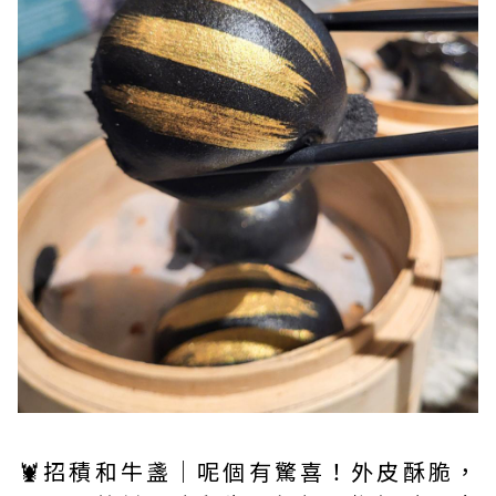
🦞招積和牛盞｜呢個有驚喜！外皮酥脆，