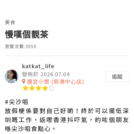
美食
慢嘆個靚茶
瀏覽次數:3550
katkat_life
發佈於 2026.07.04
追蹤
唐宮小聚 (新港中心店)
#尖沙咀
放假梗係要對自己好啲！終於可以擺低深
圳嘅工作，返嚟香港抖吓氣，約咗個朋友
喺尖沙咀食點心。