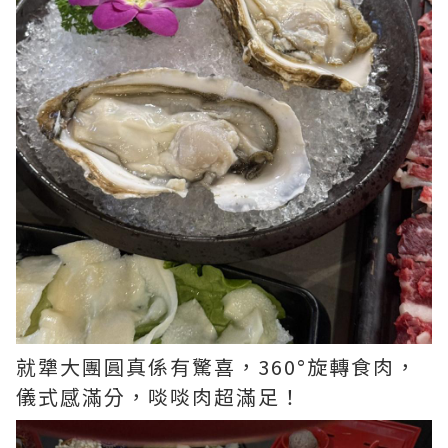
就犟大團圓真係有驚喜，360°旋轉食肉，
儀式感滿分，啖啖肉超滿足！