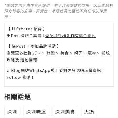
*本站之內容由作者所提供，並不代表本站的立場。因此本站對
所有博客的立場、真實性、準確性及完整性不負任何法律責
任。
【 U Creator 招募 】
出Post賺現金獎賞 l
登記《社群創作有價企劃》
【 睇Post + 參加品牌活動 】
瀏覽更多社群
打卡
丶
旅遊
丶
美食
丶
親子
丶
寵物
丶
扮靚
攻略
及
活動情報
U Blog開咗WhatsApp啦！發掘更多吃喝玩樂資訊！
Follow 我哋
！
相關話題
深圳
深圳味道
深圳美食
火鍋