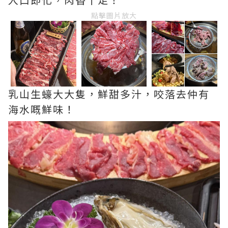
點擊圖片放大
乳山生蠔大大隻，鮮甜多汁，咬落去仲有
海水嘅鮮味！