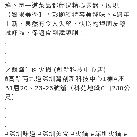
鮮。每一道菜品都經過精心擺盤，展現
【饕餮美學】，彰顯獨特審美趣味。4週年
上新，果然冇令人失望，快啲約埋朋友嚟
試吓啦，保證食到舔舔脷！
.
.
.
📌就犟牛肉火鍋 (創新科技中心店)
🚦高新南九道深圳灣創新科技中心1棟A座
B1層20、23-26號舖（科苑地鐵C口280公
尺）
.
.
.
#深圳味道
#深圳美食
#火鍋
#深圳火鍋
#