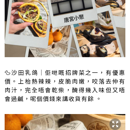
🦆沙田乳鴿｜佢哋嘅招牌菜之一，有優惠
價。上枱熱辣辣，皮脆肉嫩，咬落去仲有
肉汁，完全唔會乾柴，醃得幾入味但又唔
會過鹹，呢個價錢來講收貨有餘 。