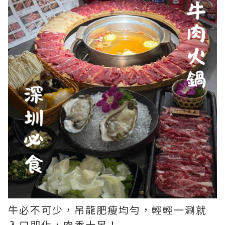
牛必不可少，吊龍肥瘦均勻，輕輕一涮就
入口即化，肉香十足！