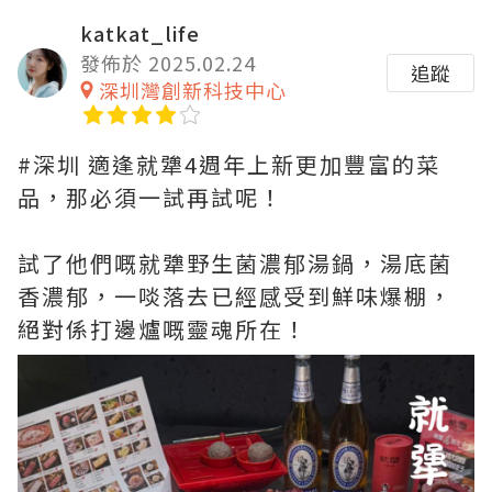
katkat_life
發佈於 2025.02.24
追蹤
深圳灣創新科技中心
#深圳 適逢就犟4週年上新更加豐富的菜
品，那必須一試再試呢！
試了他們嘅就犟野生菌濃郁湯鍋，湯底菌
香濃郁，一啖落去已經感受到鮮味爆棚，
絕對係打邊爐嘅靈魂所在！