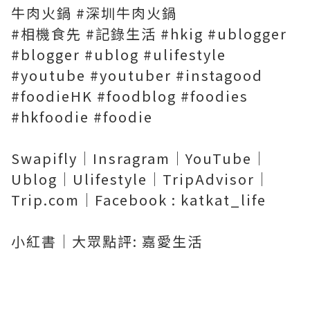
牛肉火鍋
#深圳牛肉火鍋
#相機食先
#記錄生活
#hkig
#ublogger
#blogger
#ublog
#ulifestyle
#youtube
#youtuber
#instagood
#foodieHK
#foodblog
#foodies
#hkfoodie
#foodie
Swapifly｜Insragram｜YouTube｜
Ublog｜Ulifestyle｜TripAdvisor｜
Trip.com｜Facebook : katkat_life
小紅書｜大眾點評: 嘉愛生活