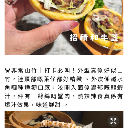
🦀非常山竹｜打卡必叫！外型真係好似山
竹，連頂部嘅葉仔都好精緻 。外皮係鹹水
角嗰種煙韌口感，咬開入面係濃郁嘅龍蝦
汁，仲有一絲絲嘅蟹肉，熱辣辣食真係有
爆汁效果，味道鮮甜 。