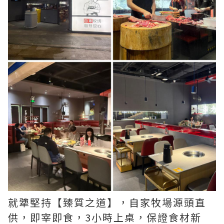
就犟堅持【臻質之道】，自家牧場源頭直
供，即宰即食，3小時上桌，保證食材新