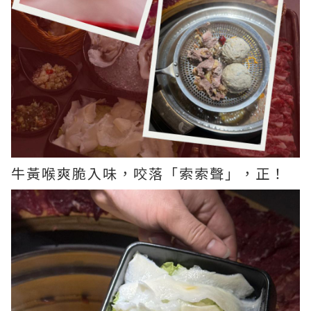
牛黃喉爽脆入味，咬落「索索聲」，正！