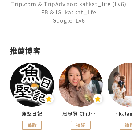
Trip.com & TripAdvisor: katkat_life (Lv6)

FB & IG: katkat_life

Google: Lv6
推薦博客
urnal
魚堅日記
思思賢 ChillMyBabe
rikala
追蹤
追蹤
追蹤