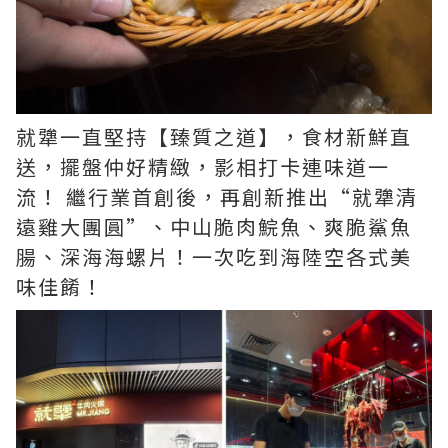
就犟一直堅持【臻質之道】，食材新鮮直
送，擺盤仲好精緻，影相打卡連味道一
流！ 繼行業首創後，再創新推出“就犟清
遠雞大團圓”、中山脆肉鯇魚、爽脆鯊魚
腸、深海海螺片！一次吃到海陸空各式美
味佳餚！