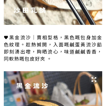
🖤黑金流沙｜賣相型格，黑色嘅包身加金
色紋理。趁熱搣開，入面嘅鹹蛋黃流沙餡
即刻湧出嚟，夠晒流心，味道鹹鹹香香，
同軟熟嘅包皮好夾 。