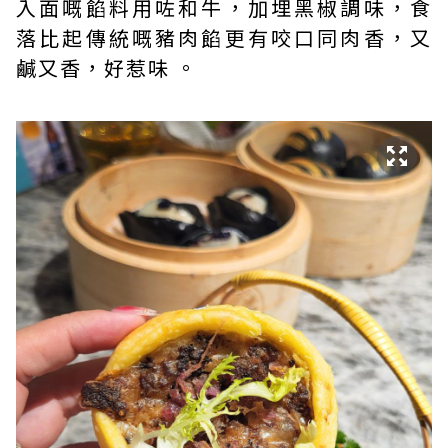
入面嘅餡料用咗和牛，加埋黑椒調味，食
落比起傳統嘅豬肉餡更有咬口同肉香，又
鹹又香，好惹味 。