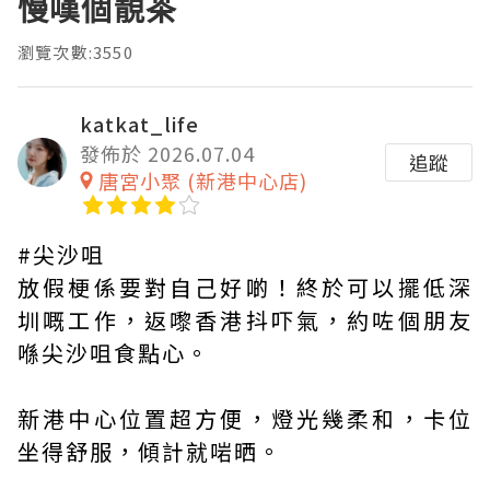
慢嘆個靚茶
瀏覽次數:3550
katkat_life
發佈於 2026.07.04
追蹤
唐宮小聚 (新港中心店)
#尖沙咀
放假梗係要對自己好啲！終於可以擺低深
圳嘅工作，返嚟香港抖吓氣，約咗個朋友
喺尖沙咀食點心。
新港中心位置超方便，燈光幾柔和，卡位
坐得舒服，傾計就啱晒。