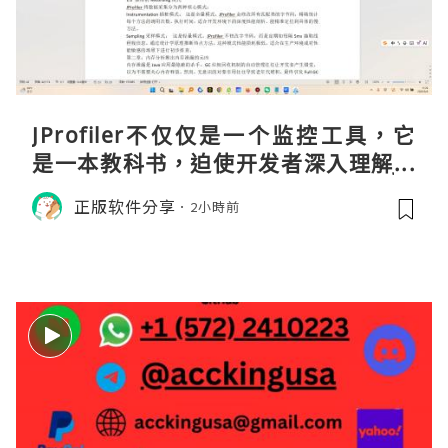
JProfiler不仅仅是一个监控工具，它
是一本教科书，迫使开发者深入理解JV
M的内存模型、垃圾回收机制和并发原
正版软件分享
2小時前
理。通过直观的可视化数据，它将抽象
的性能问题具象化为代码行号。对于一
名追求卓越的Java