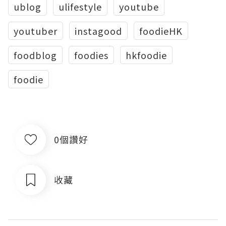
ublog
ulifestyle
youtube
youtuber
instagood
foodieHK
foodblog
foodies
hkfoodie
foodie
0個讚好
收藏