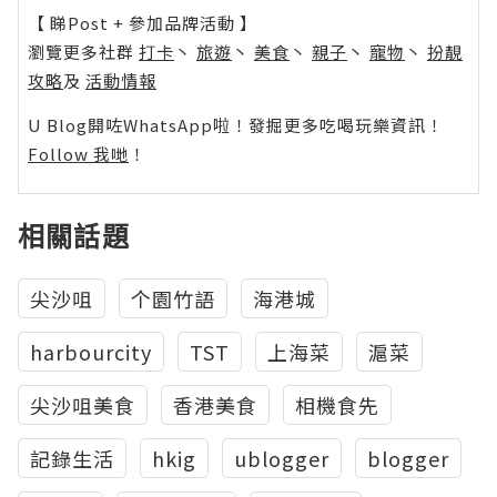
【 睇Post + 參加品牌活動 】
瀏覽更多社群
打卡
丶
旅遊
丶
美食
丶
親子
丶
寵物
丶
扮靚
攻略
及
活動情報
U Blog開咗WhatsApp啦！發掘更多吃喝玩樂資訊！
Follow 我哋
！
相關話題
尖沙咀
个園竹語
海港城
harbourcity
TST
上海菜
滬菜
尖沙咀美食
香港美食
相機食先
記錄生活
hkig
ublogger
blogger