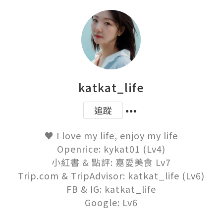
katkat_life
追蹤
♥ I love my life, enjoy my life

Openrice: kykat01 (Lv4)

小紅書 & 點評: 嘉愛美食 Lv7

Trip.com & TripAdvisor: katkat_life (Lv6)

FB & IG: katkat_life

Google: Lv6