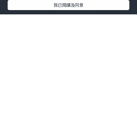
我已閱讀及同意
🦆沙田乳鴿｜佢哋嘅招牌菜之一，有優惠
價。上枱熱辣辣，皮脆肉嫩，咬落去仲有
肉汁，完全唔會乾柴，醃得幾入味但又唔
會過鹹，呢個價錢來講收貨有餘 。