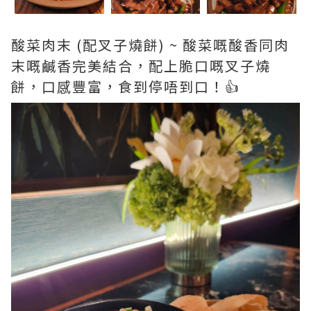
酸菜肉末 (配叉子燒餅) ~ 酸菜嘅酸香同肉
末嘅鹹香完美結合，配上脆口嘅叉子燒
餅，口感豐富，食到停唔到口！👍