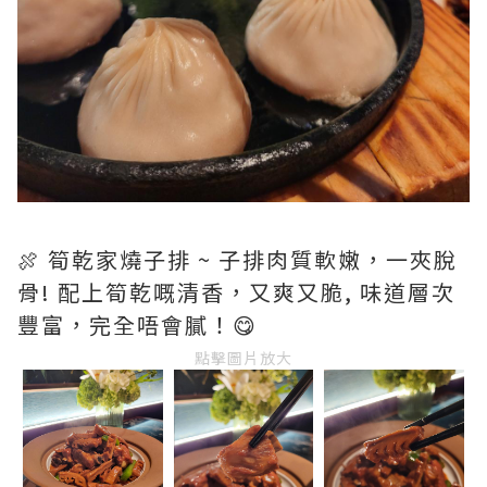
🍖 筍乾家燒子排 ~ 子排肉質軟嫩，一夾脫
骨! 配上筍乾嘅清香，又爽又脆, 味道層次
豐富，完全唔會膩！😋
點擊圖片放大