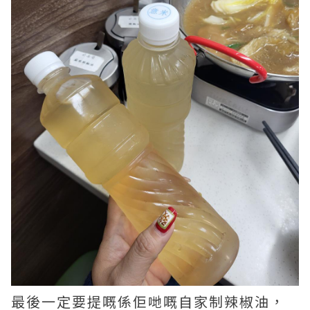
最後一定要提嘅係佢哋嘅自家制辣椒油，