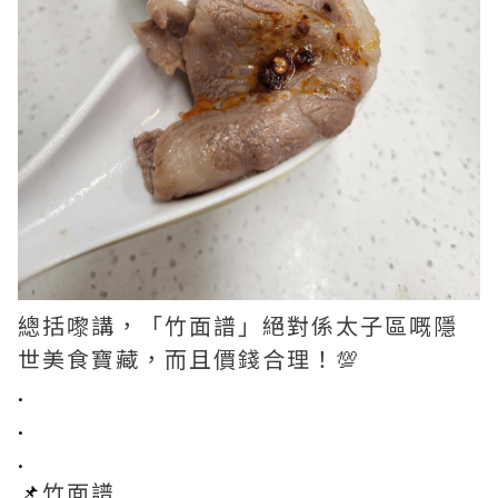
總括嚟講，「竹面譜」絕對係太子區嘅隱
世美食寶藏，而且價錢合理！💯
.
.
.
📌
竹面譜