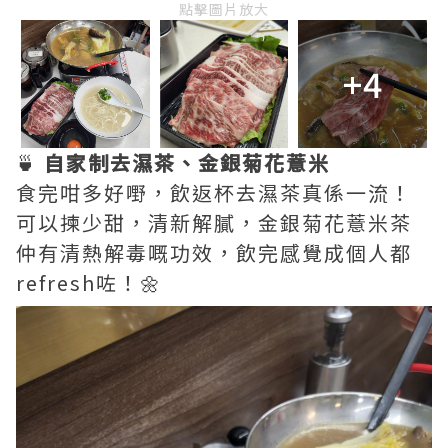
點擊圖片放大
+4
🍵
自家制去濕茶、金銀菊花薏米
食完咁多好嘢，飲返杯去濕茶真係一流！
可以揀少甜，清新解膩，金銀菊花薏米茶
仲有清熱解毒嘅功效，飲完感覺成個人都
refresh咗！🌼