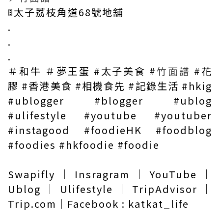
🚦太子荔枝角道68號地舖
.
.
.
＃和牛 ＃夢王蛋 #太子美食 #
竹面譜
#花
膠 #香港美食 #相機食先 #記錄生活 #hkig
#ublogger #blogger #ublog
#ulifestyle #youtube #youtuber
#instagood #foodieHK #foodblog
#foodies #hkfoodie #foodie
Swapifly｜Insragram｜YouTube｜
Ublog｜Ulifestyle｜TripAdvisor｜
Trip.com｜Facebook : katkat_life