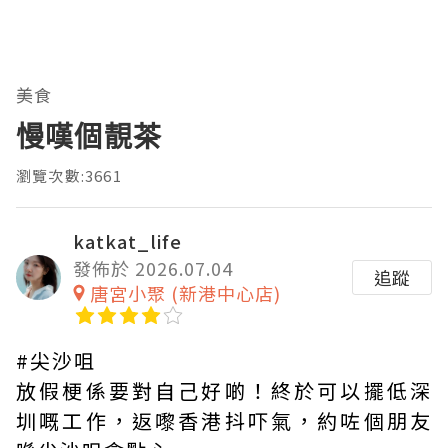
美食
慢嘆個靚茶
瀏覽次數:3661
katkat_life
發佈於 2026.07.04
追蹤
唐宮小聚 (新港中心店)
#尖沙咀
放假梗係要對自己好啲！終於可以擺低深
圳嘅工作，返嚟香港抖吓氣，約咗個朋友