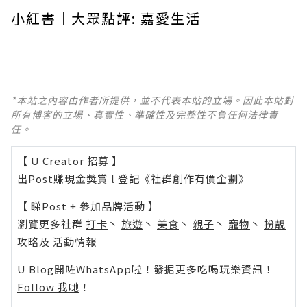
小紅書｜大眾點評: 嘉愛生活
*本站之內容由作者所提供，並不代表本站的立場。因此本站對
所有博客的立場、真實性、準確性及完整性不負任何法律責
任。
【 U Creator 招募 】
出Post賺現金獎賞 l
登記《社群創作有價企劃》
【 睇Post + 參加品牌活動 】
瀏覽更多社群
打卡
丶
旅遊
丶
美食
丶
親子
丶
寵物
丶
扮靚
攻略
及
活動情報
U Blog開咗WhatsApp啦！發掘更多吃喝玩樂資訊！
Follow 我哋
！