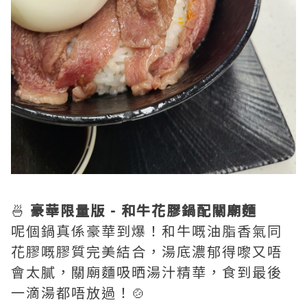
🍜
豪華限量版 - 和牛花膠鍋配關廟麵
呢個鍋真係豪華到爆！和牛嘅油脂香氣同
花膠嘅膠質完美結合，湯底濃郁得嚟又唔
會太膩，關廟麵吸晒湯汁精華，食到最後
一滴湯都唔放過！🍲