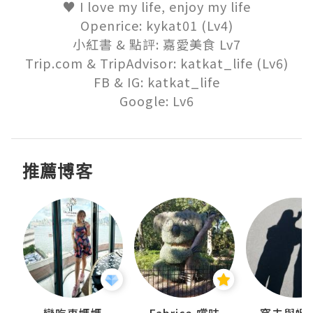
♥ I love my life, enjoy my life

Openrice: kykat01 (Lv4)

小紅書 & 點評: 嘉愛美食 Lv7

Trip.com & TripAdvisor: katkat_life (Lv6)

FB & IG: katkat_life

Google: Lv6
推薦博客