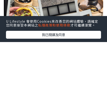
U Lifestyle 會使用Cookies來改善您的網站體驗，請確定
您同意接受本網站之
私隱政策和使用條款
才可繼續瀏覽。
我已閱讀及同意
🦆沙田乳鴿｜佢哋嘅招牌菜之一，有優惠
價。上枱熱辣辣，皮脆肉嫩，咬落去仲有
肉汁，完全唔會乾柴，醃得幾入味但又唔
會過鹹，呢個價錢來講收貨有餘 。