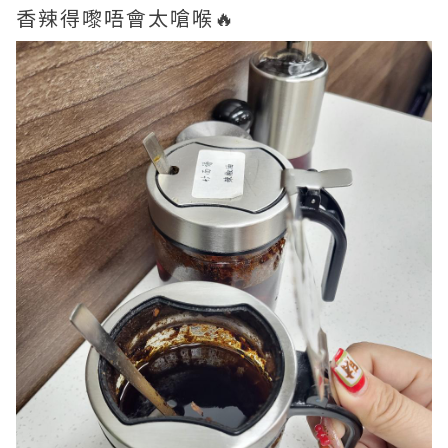
香辣得嚟唔會太嗆喉🔥