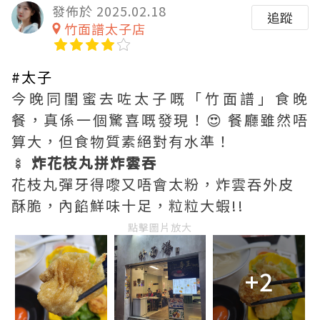
發佈於 2025.02.18
追蹤
竹面譜太子店
#太子
今晚同閨蜜去咗太子嘅「竹面譜」食晚
餐，真係一個驚喜嘅發現！😍 餐廳雖然唔
算大，但食物質素絕對有水準！
🍢
炸花枝丸拼炸雲吞
花枝丸彈牙得嚟又唔會太粉，炸雲吞外皮
酥脆，內餡鮮味十足，粒粒大蝦!!
點擊圖片放大
+2