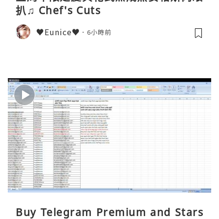
扒♫ Chef's Cuts
♥Eunice♥
6小時前
Buy Telegram Premium and Stars