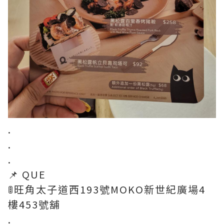
.
.
.
📌 QUE
🚦旺角太子道西193號MOKO新世紀廣場4
樓453號舖
.