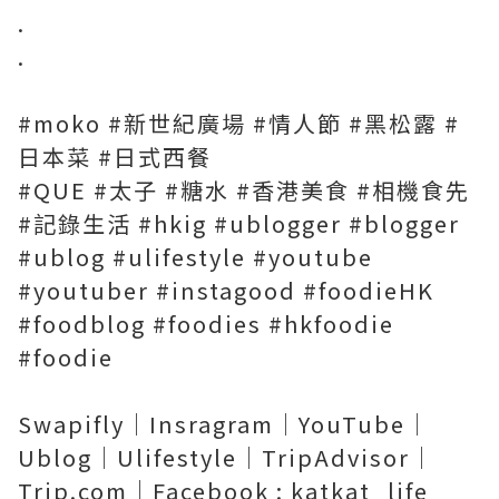
.
.
#moko #新世紀廣場 #情人節 #黑松露 #
日本菜 #日式西餐
#QUE #太子 #糖水 #香港美食 #相機食先
#記錄生活 #hkig #ublogger #blogger
#ublog #ulifestyle #youtube
#youtuber #instagood #foodieHK
#foodblog #foodies #hkfoodie
#foodie
Swapifly｜Insragram｜YouTube｜
Ublog｜Ulifestyle｜TripAdvisor｜
Trip.com｜Facebook : katkat_life