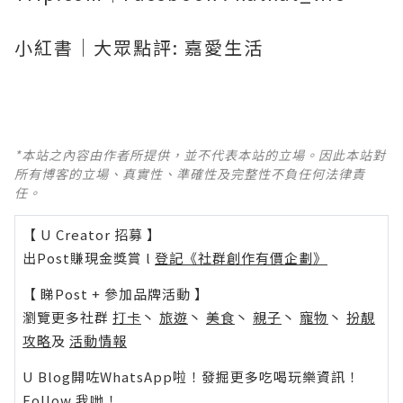
小紅書｜大眾點評: 嘉愛生活
*本站之內容由作者所提供，並不代表本站的立場。因此本站對
所有博客的立場、真實性、準確性及完整性不負任何法律責
任。
【 U Creator 招募 】
出Post賺現金獎賞 l
登記《社群創作有價企劃》
【 睇Post + 參加品牌活動 】
瀏覽更多社群
打卡
丶
旅遊
丶
美食
丶
親子
丶
寵物
丶
扮靚
攻略
及
活動情報
U Blog開咗WhatsApp啦！發掘更多吃喝玩樂資訊！
Follow 我哋
！