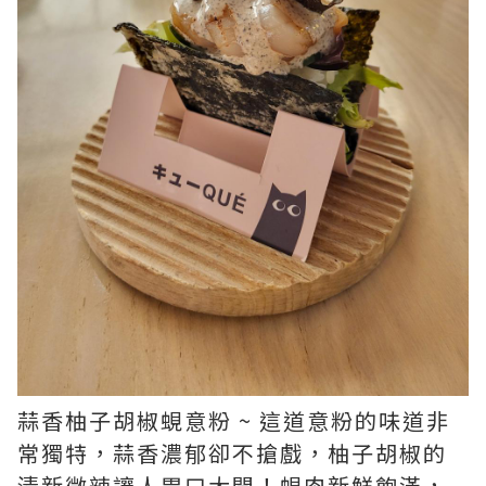
蒜香柚子胡椒蜆意粉 ~ 這道意粉的味道非
常獨特，蒜香濃郁卻不搶戲，柚子胡椒的
清新微辣讓人胃口大開！蜆肉新鮮飽滿，