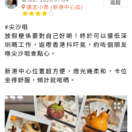
追蹤
唐宮小聚 (新港中心店)
#尖沙咀
放假梗係要對自己好啲！終於可以擺低深
圳嘅工作，返嚟香港抖吓氣，約咗個朋友
喺尖沙咀食點心。
新港中心位置超方便，燈光幾柔和，卡位
坐得舒服，傾計就啱晒。