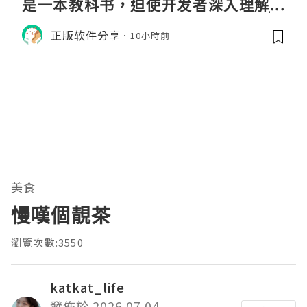
是一本教科书，迫使开发者深入理解JV
M的内存模型、垃圾回收机制和并发原
正版软件分享
10小時前
理。通过直观的可视化数据，它将抽象
的性能问题具象化为代码行号。对于一
名追求卓越的Java
美食
慢嘆個靚茶
瀏覽次數:3550
katkat_life
發佈於 2026.07.04