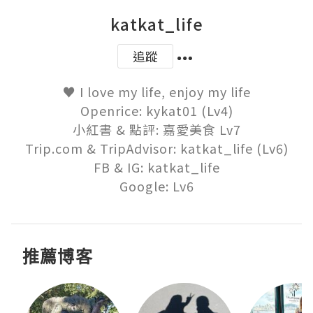
katkat_life
追蹤
♥ I love my life, enjoy my life

Openrice: kykat01 (Lv4)

小紅書 & 點評: 嘉愛美食 Lv7

Trip.com & TripAdvisor: katkat_life (Lv6)

FB & IG: katkat_life

Google: Lv6
推薦博客