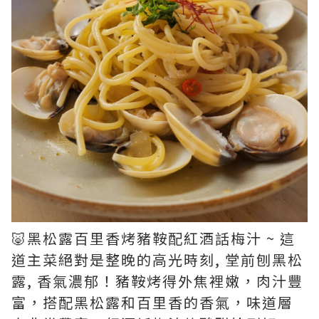
🐷黑松露百里香烤豬鞍配紅酒話梅汁 ~ 這
道主菜絕對是整晚的高光時刻, 堂前刨黑松
露, 香氣濃郁！豬鞍烤得外焦裡嫩，肉汁豐
富，搭配黑松露和百里香的香氣，味道層