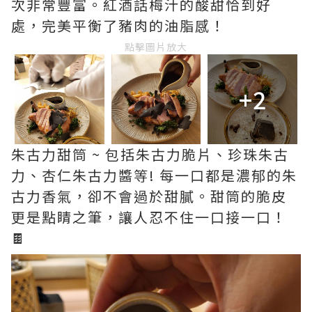
次非常豐富。紅酒話梅汁的酸甜恰到好
處，完美平衡了豬肉的油脂感！
點擊圖片放大
+2
朱古力甜筒 ~ 包括朱古力脆片、珍珠朱古
力、杏仁朱古力醬等! 每一口都是濃郁的朱
古力香氣，卻不會過於甜膩。甜筒的脆皮
更是點睛之筆，讓人忍不住一口接一口！
🍫