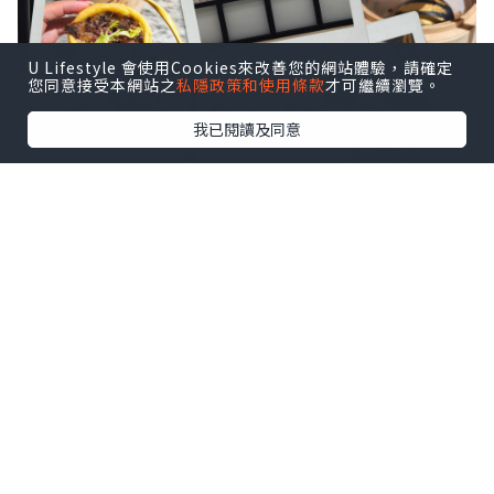
U Lifestyle 會使用Cookies來改善您的網站體驗，請確定
您同意接受本網站之
私隱政策和使用條款
才可繼續瀏覽。
我已閱讀及同意
🦆沙田乳鴿｜佢哋嘅招牌菜之一，有優惠
價。上枱熱辣辣，皮脆肉嫩，咬落去仲有
肉汁，完全唔會乾柴，醃得幾入味但又唔
會過鹹，呢個價錢來講收貨有餘 。