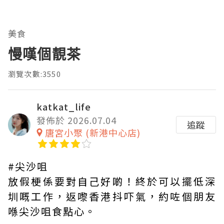
美食
慢嘆個靚茶
瀏覽次數:3550
katkat_life
發佈於 2026.07.04
追蹤
唐宮小聚 (新港中心店)
#尖沙咀
放假梗係要對自己好啲！終於可以擺低深
圳嘅工作，返嚟香港抖吓氣，約咗個朋友
喺尖沙咀食點心。