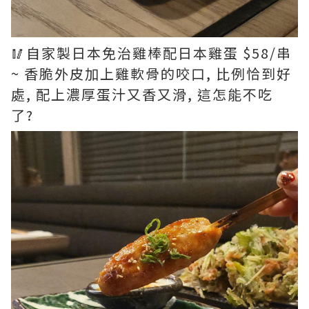
🥢自家製日本免治雞棒配日本雞蛋 $58/串
~ 香脆外皮加上雞軟骨的咬口, 比例恰到好
處, 配上濃厚蛋汁又香又滑, 這怎能不吃
了?