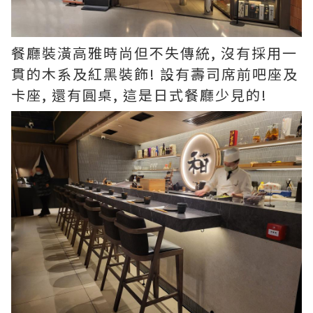
餐廳裝潢高雅時尚但不失傳統, 沒有採用一
貫的木系及紅黑裝飾! 設有壽司席前吧座及
卡座, 還有圓桌, 這是日式餐廳少見的!