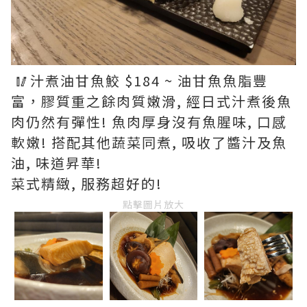
🥢汁煮油甘魚鮫 $184 ~ 油甘魚魚脂豐
富，膠質重之餘肉質嫩滑, 經日式汁煮後魚
肉仍然有彈性! 魚肉厚身沒有魚腥味, 口感
軟嫩! 搭配其他蔬菜同煮, 吸收了醬汁及魚
油, 味道昇華!
菜式精緻, 服務超好的!
點擊圖片放大