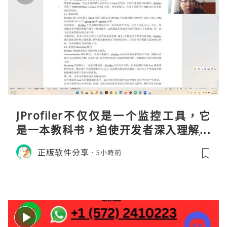
JProfiler不仅仅是一个监控工具，它
是一本教科书，迫使开发者深入理解JV
M的内存模型、垃圾回收机制和并发原
正版软件分享
5小時前
理。通过直观的可视化数据，它将抽象
的性能问题具象化为代码行号。对于一
名追求卓越的Java