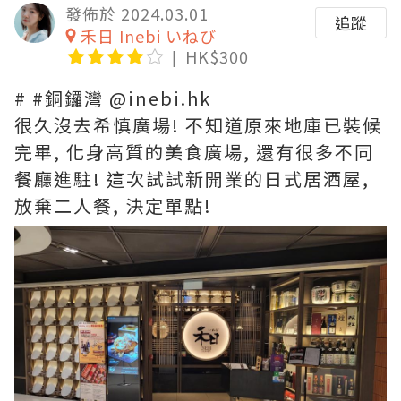
發佈於 2024.03.01
追蹤
禾日 Inebi いねび
HK$300
# #銅鑼灣 @inebi.hk
很久沒去希慎廣場! 不知道原來地庫已裝候
完畢, 化身高質的美食廣場, 還有很多不同
餐廳進駐! 這次試試新開業的日式居酒屋,
放棄二人餐, 決定單點!