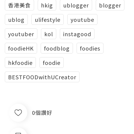
香港美食
hkig
ublogger
blogger
ublog
ulifestyle
youtube
youtuber
kol
instagood
foodieHK
foodblog
foodies
hkfoodie
foodie
BESTFOODwithUCreator
0個讚好