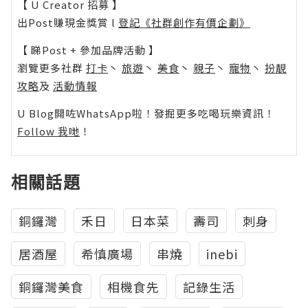
【 U Creator 招募 】
出Post賺現金獎賞 l
登記《社群創作有價企劃》
【 睇Post + 參加品牌活動 】
瀏覽更多社群
打卡
丶
旅遊
丶
美食
丶
親子
丶
寵物
丶
扮靚
攻略
及
活動情報
U Blog開咗WhatsApp啦！發掘更多吃喝玩樂資訊！
Follow 我哋
！
相關話題
銅鑼灣
禾日
日本菜
壽司
刺身
居酒屋
希慎廣場
串燒
inebi
銅鑼灣美食
相機食先
記錄生活