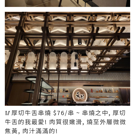
🥢厚切牛舌串燒 $76/串 ~ 串燒之中, 厚切
牛舌的我最愛! 肉質很嫩滑, 燒至外層微微
焦黃, 肉汁滿滿的!