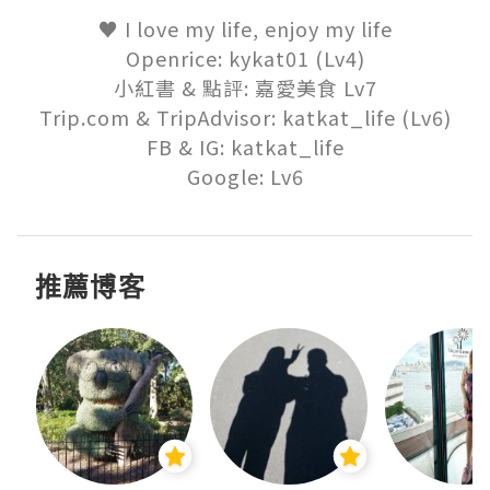
♥ I love my life, enjoy my life

Openrice: kykat01 (Lv4)

小紅書 & 點評: 嘉愛美食 Lv7

Trip.com & TripAdvisor: katkat_life (Lv6)

FB & IG: katkat_life

Google: Lv6
推薦博客