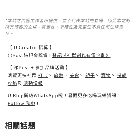
*本站之內容由作者所提供，並不代表本站的立場。因此本站對
所有博客的立場、真實性、準確性及完整性不負任何法律責
任。
【 U Creator 招募 】
出Post賺現金獎賞 l
登記《社群創作有價企劃》
【 睇Post + 參加品牌活動 】
瀏覽更多社群
打卡
丶
旅遊
丶
美食
丶
親子
丶
寵物
丶
扮靚
攻略
及
活動情報
U Blog開咗WhatsApp啦！發掘更多吃喝玩樂資訊！
Follow 我哋
！
相關話題