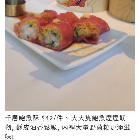
千層鮑魚酥 $42/件 ~ 大大隻鮑魚煙煙靭
靭, 酥皮油香鬆脆, 內裡大量野菌粒更添滋
味!