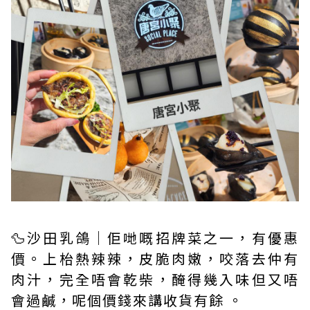
🦆沙田乳鴿｜佢哋嘅招牌菜之一，有優惠
價。上枱熱辣辣，皮脆肉嫩，咬落去仲有
肉汁，完全唔會乾柴，醃得幾入味但又唔
會過鹹，呢個價錢來講收貨有餘 。