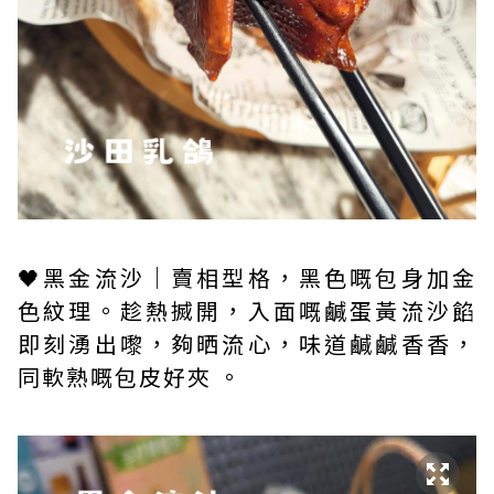
🖤黑金流沙｜賣相型格，黑色嘅包身加金
色紋理。趁熱搣開，入面嘅鹹蛋黃流沙餡
即刻湧出嚟，夠晒流心，味道鹹鹹香香，
同軟熟嘅包皮好夾 。