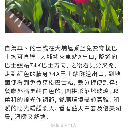
自駕車、的士或在大埔墟乘坐免費穿梭巴
士均可直達! 大埔墟火車站A出口, 隧道向
巴士總站74K巴士方向, 之後看見分叉路,
走到紅色的牆身74A巴士站隧道出口, 到地
面便看到免費穿梭巴士站, 數分鐘便到達!
餐廳外牆是純白色的, 圓拱形落地玻璃, 以
柔和的燈光作調節, 餐廳環境盡顯高雅! 和
暖的陽光緩緩照入, 看著藍天白雲及優美湖
景, 溫暖又舒適!
點擊圖片放大