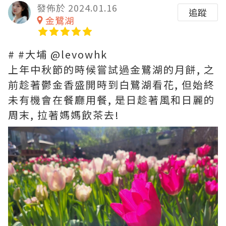
發佈於 2024.01.16
追蹤
金鷺湖
# #大埔 @levowhk
上年中秋節的時候嘗試過金鷺湖的月餅, 之
前趁著鬱金香盛開時到白鷺湖看花, 但始終
未有機會在餐廳用餐, 是日趁著風和日麗的
周末, 拉著媽媽飲茶去!