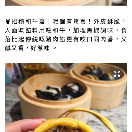
🦞招積和牛盞｜呢個有驚喜！外皮酥脆，
入面嘅餡料用咗和牛，加埋黑椒調味，食
落比起傳統嘅豬肉餡更有咬口同肉香，又
鹹又香，好惹味 。