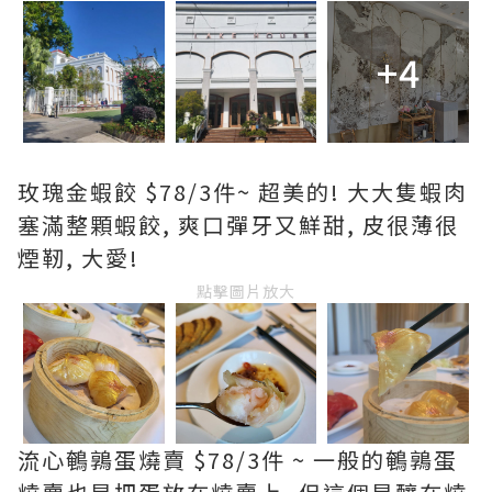
+4
玫瑰金蝦餃 $78/3件~ 超美的! 大大隻蝦肉
塞滿整顆蝦餃, 爽口彈牙又鮮甜, 皮很薄很
煙靭, 大愛!
點擊圖片放大
流心鵪鶉蛋燒賣 $78/3件 ~ 一般的鵪鶉蛋