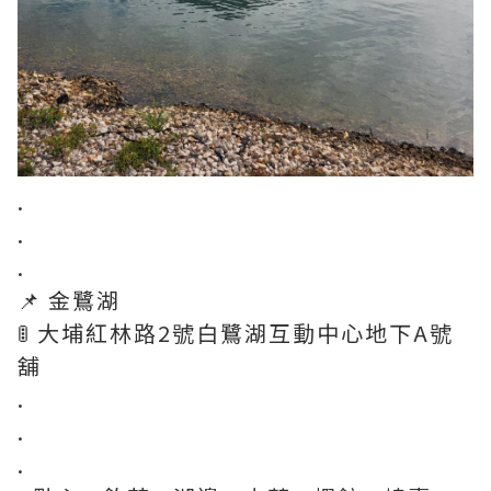
.
.
.
📌 金鷺湖
🚦 大埔紅林路2號白鷺湖互動中心地下A號
舖
.
.
.