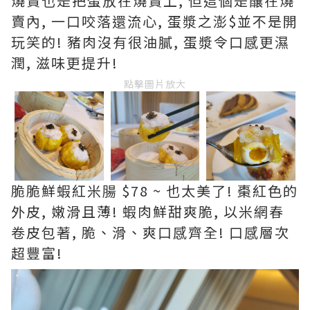
燒賣也是把蛋放在燒賣上, 但這個是釀在燒
賣內, 一口咬落還流心, 蛋漿之澎$並不是開
玩笑的! 豬肉沒有很油膩, 蛋漿令口感更濕
潤, 滋味更提升!
點擊圖片放大
脆脆鮮蝦紅米腸 $78 ~ 也太美了! 棗紅色的
外皮, 嫩滑且薄! 蝦肉鮮甜爽脆, 以米網春
卷皮包著, 脆、滑、爽口感齊全! 口感層次
超豐富!