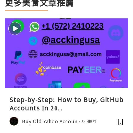
更多美食文章推薦
Step-by-Step: How to Buy, GitHub
Accounts In 20..
Buy Old Yahoo Accoun
3小時前