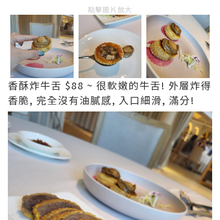
點擊圖片放大
香酥炸牛舌 $88 ~ 很軟嫩的牛舌! 外層炸得
香脆, 完全沒有油膩感, 入口細滑, 滿分!