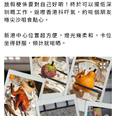
放假梗係要對自己好啲！終於可以擺低深
圳嘅工作，返嚟香港抖吓氣，約咗個朋友
喺尖沙咀食點心。
新港中心位置超方便，燈光幾柔和，卡位
坐得舒服，傾計就啱晒。