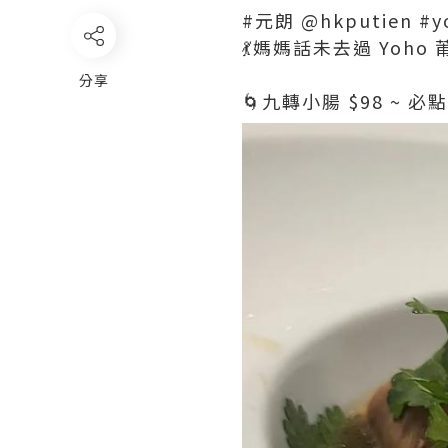
#元朗 @hkputien #y
💃媽媽話未去過 Yoho
分享
🌀九轉小腸 $98 ~ 