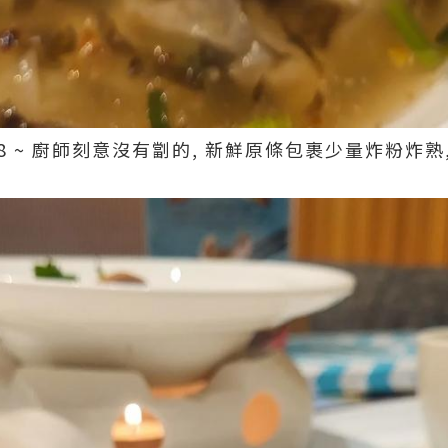
38 ~ 廚師刻意沒有劏的, 新鮮原條包裹少量炸粉炸熟