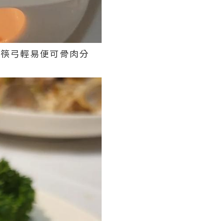
! 用筷弓輕易便可骨肉分