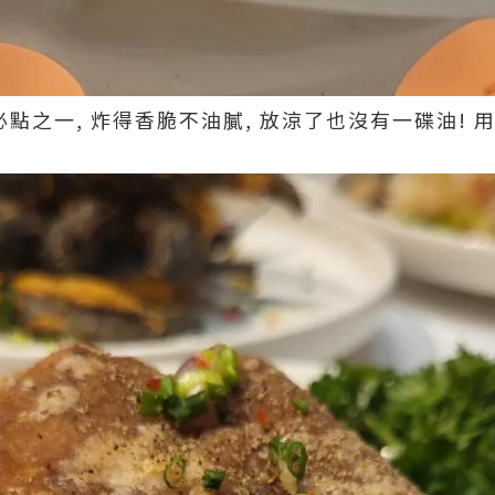
 ~ 必點之一, 炸得香脆不油膩, 放涼了也沒有一碟油