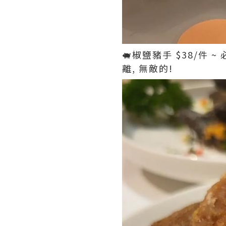
🐖椒鹽豬手 $38/件
離, 無敵的!