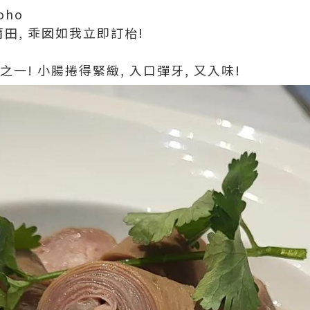
oho
 莆田, 乖囡如我立即訂枱!
必點之一! 小腸捲得緊緻, 入口彈牙, 又入味!