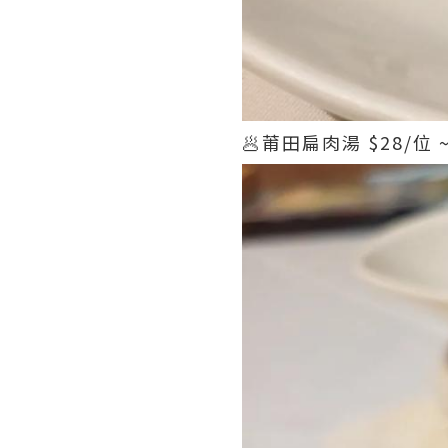
🥟莆田扁肉湯 $28/