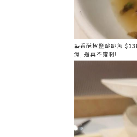
🐳香酥椒鹽跳跳魚 $1
滑, 還真不錯啊!