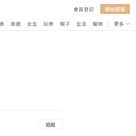
會員登記
開始撰寫
食
旅遊
女生
玩樂
親子
生活
寵物
行山
更多
打卡
追蹤