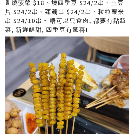
🍍燒菠蘿 $18、燒四季豆 $24/2串、土豆
片 $24/2串、蓮藕串 $24/2串、粒粒粟米
串 $24/10串 ~ 唔可以只食肉, 都要有點蔬
菜, 新鮮鮮甜, 四季豆有驚喜!