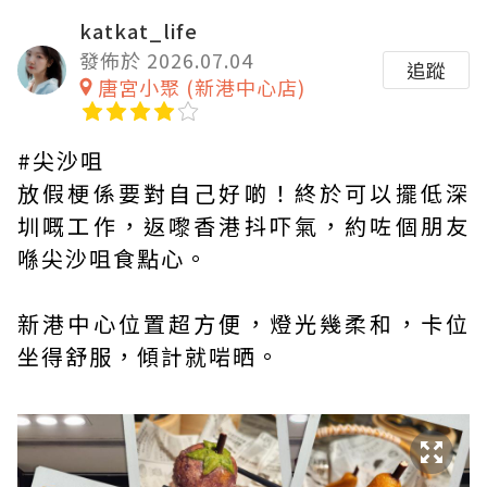
katkat_life
發佈於 2026.07.04
追蹤
唐宮小聚 (新港中心店)
#尖沙咀
放假梗係要對自己好啲！終於可以擺低深
圳嘅工作，返嚟香港抖吓氣，約咗個朋友
喺尖沙咀食點心。
新港中心位置超方便，燈光幾柔和，卡位
坐得舒服，傾計就啱晒。