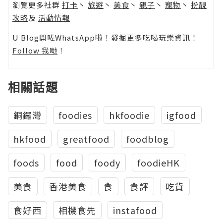
瀏覽更多社群
打卡
丶
旅遊
丶
美食
丶
親子
丶
寵物
丶
扮靚
攻略
及
活動情報
U Blog開咗WhatsApp啦！發掘更多吃喝玩樂資訊！
Follow 我哋
！
相關話題
銅鑼灣
foodies
hkfoodie
igfood
hkfood
greatfood
foodblog
foods
food
foody
foodieHK
美食
香港美食
食
食評
吃貨
食好西
相機食先
instafood