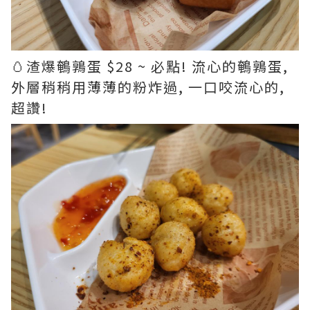
🥚渣爆鵪鶉蛋 $28 ~ 必點! 流心的鵪鶉蛋,
外層稍稍用薄薄的粉炸過, 一口咬流心的,
超讚!