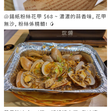
🐚鍚紙粉絲花甲 $68 ~ 濃濃的蒜香味, 花甲
無沙, 粉絲係精髓! 🥭