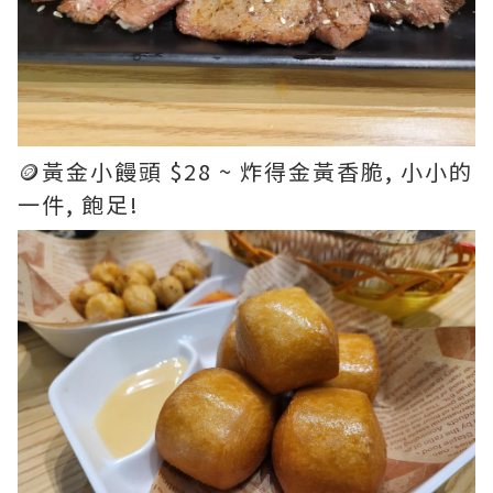
🪙黃金小饅頭 $28 ~ 炸得金黃香脆, 小小的
一件, 飽足!