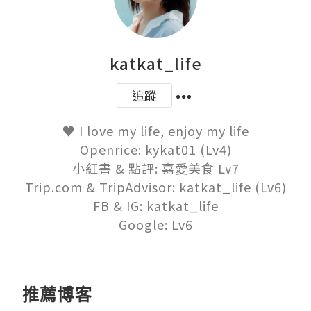
katkat_life
追蹤
♥ I love my life, enjoy my life

Openrice: kykat01 (Lv4)

小紅書 & 點評: 嘉愛美食 Lv7

Trip.com & TripAdvisor: katkat_life (Lv6)

FB & IG: katkat_life

Google: Lv6
推薦博客