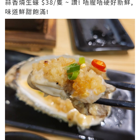
蒜香燒生蠔 $38/隻 ~ 讚! 唔腥唔硬好新鮮,
味道鮮甜飽滿!