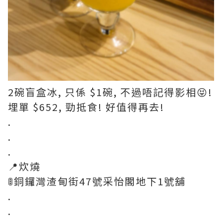
2碗盲盒冰, 只係 $1碗, 不過唔記得影相😝!
埋單 $652, 勁抵食! 好值得再去!
.
.
.
📍炊燒
🚦銅鑼灣渣甸街47號采怡閣地下1號舖
.
.