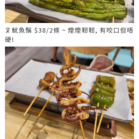
🦑魷魚鬚 $38/2條 ~ 煙煙靭靭, 有咬口但唔
硬!