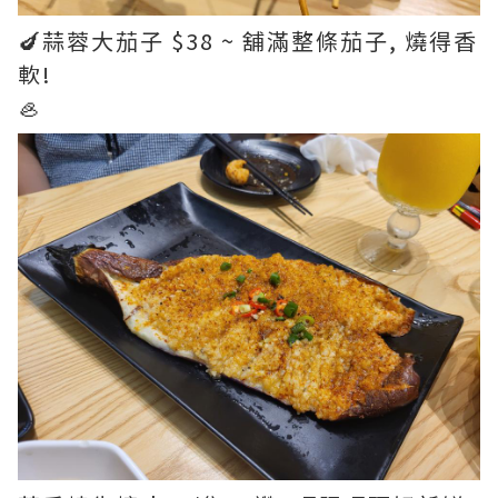
🍆蒜蓉大茄子 $38 ~ 舖滿整條茄子, 燒得香
軟!
🦪