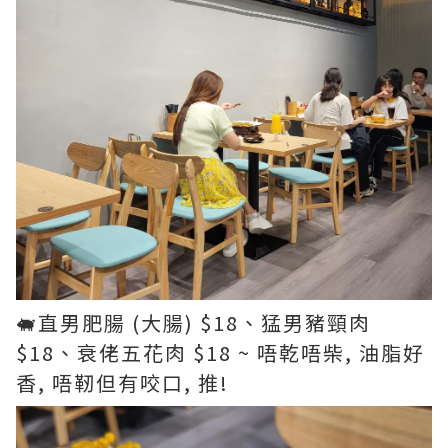
🐖直男肥腸 (大腸) $18、猛男豬頸肉
$18、衰佬五花肉 $18 ~ 唔乾唔柴, 油脂好
香, 唔靭但有咬口, 推!