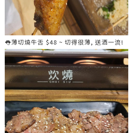
👅薄切燒牛舌 $48 ~ 切得很薄, 送酒一流!