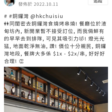
追蹤
發佈於 2022.10.11
# #銅鑼灣 @hkchuisiu
👭同閨密去銅鑼灣食燒烤串燒! 餐廳位於渣
甸坊內, 新開業暫不接受訂位, 而我倆鮮有
的早早去到排隊, 可見其吸引力🤣! 燈光光
猛, 地面乾淨無油, 讚! 價位十分親民, 銅鑼
灣地段, 餐牌大多係 $1x - $2x/串, 好好好
合理! 👏