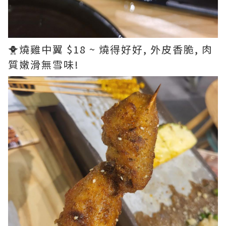
🐥燒雞中翼 $18 ~ 燒得好好, 外皮香脆, 肉
質嫩滑無雪味!