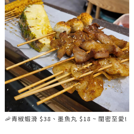
🦐青椒蝦滑 $38、墨魚丸 $18 ~ 閨密至愛!