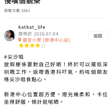
慢嘆個靚茶
瀏覽次數:3661
katkat_life
發佈於 2026.07.04
追蹤
唐宮小聚 (新港中心店)
#尖沙咀
放假梗係要對自己好啲！終於可以擺低深
圳嘅工作，返嚟香港抖吓氣，約咗個朋友
喺尖沙咀食點心。
新港中心位置超方便，燈光幾柔和，卡位
坐得舒服，傾計就啱晒。