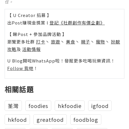
任。
【 U Creator 招募 】
出Post賺現金獎賞 l
登記《社群創作有價企劃》
【 睇Post + 參加品牌活動 】
瀏覽更多社群
打卡
丶
旅遊
丶
美食
丶
親子
丶
寵物
丶
扮靚
攻略
及
活動情報
U Blog開咗WhatsApp啦！發掘更多吃喝玩樂資訊！
Follow 我哋
！
相關話題
荃灣
foodies
hkfoodie
igfood
hkfood
greatfood
foodblog