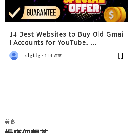
14 Best Websites to Buy Old Gmai
l Accounts for YouTube. ...
trdgfdg
11小時前
美食