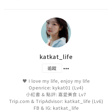
katkat_life
追蹤
♥ I love my life, enjoy my life

Openrice: kykat01 (Lv4)

小紅書 & 點評: 嘉愛美食 Lv7

Trip.com & TripAdvisor: katkat_life (Lv6)

FB & IG: katkat_life
