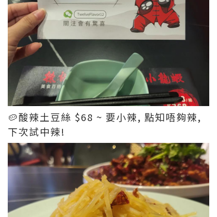
🥔酸辣土豆絲 $68 ~ 要小辣, 點知唔夠辣,
下次試中辣!