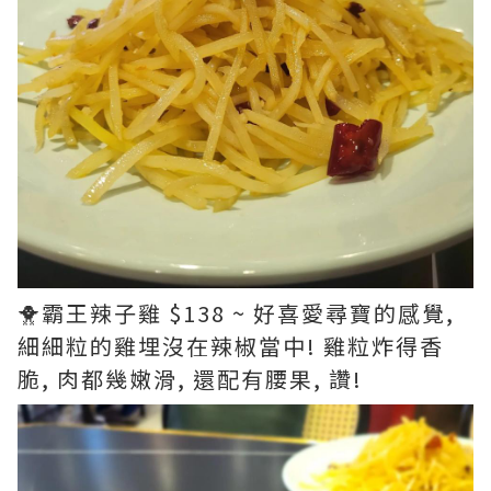
🐥霸王辣子雞 $138 ~ 好喜愛尋寶的感覺,
細細粒的雞埋沒在辣椒當中! 雞粒炸得香
脆, 肉都幾嫩滑, 還配有腰果, 讚!