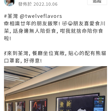
追蹤
發佈於 2022.10.06
#荃灣 @twelveflavors
🙈相識廿年的朋友飯聚! 🤣😂朋友喜愛食川
菜, 話身邊無人陪佢食, 咁我就捨命陪你食
啦!
💃來到荃灣, 餐廳坐位寬敞, 貼心的配有熊貓
口罩套, 好得意!