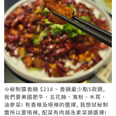
🥘秘制醬香鍋 $218 ~ 香鍋最少點5款餸,
我們要美國肥牛、五花腩、寬粉、木耳、
油麥菜! 有香辣及唔辣的選擇, 我想試秘制
醬所以要唔辣, 配菜有肉類及素菜類選擇!