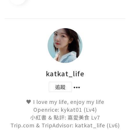
katkat_life
追蹤
♥ I love my life, enjoy my life

Openrice: kykat01 (Lv4)

小紅書 & 點評: 嘉愛美食 Lv7

Trip.com & TripAdvisor: katkat_life (Lv6)
