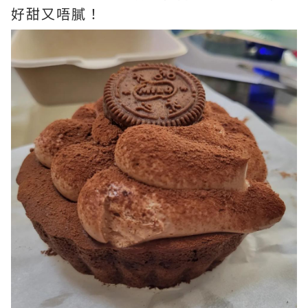
好甜又唔膩！