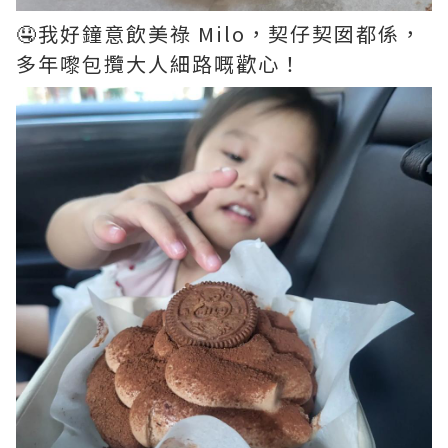
🤤我好鐘意飲美祿 Milo，契仔契囡都係，
多年嚟包攬大人細路嘅歡心！