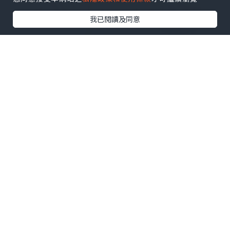
我已閱讀及同意
🦆沙田乳鴿｜佢哋嘅招牌菜之一，有優惠
價。上枱熱辣辣，皮脆肉嫩，咬落去仲有
肉汁，完全唔會乾柴，醃得幾入味但又唔
會過鹹，呢個價錢來講收貨有餘 。