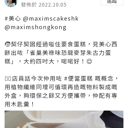
追蹤
發佈於 2022.10.05
#美心 @maximscakeshk
@maximshongkong
🧒契仔契囡經過嗌住要食蛋糕，見美心西
餅出咗「雀巢美祿味恐龍麥芽朱古力蛋
糕」，大約四吋大，啱啱好！😌
💁‍♀️店員話今次仲用咗 #便當蛋糕 嘅概念，
用植物纖維同埋可循環再造嘅物料製成嘅
外盒，夠環保之餘又方便攜帶，仲配有專
用木匙羹！