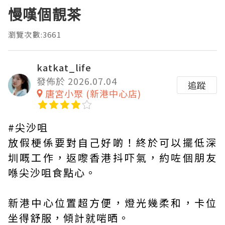
慢嘆個靚茶
瀏覽次數:3661
katkat_life
發佈於 2026.07.04
追蹤
唐宮小聚 (新港中心店)
#尖沙咀
放假梗係要對自己好啲！終於可以擺低深
圳嘅工作，返嚟香港抖吓氣，約咗個朋友
喺尖沙咀食點心。
新港中心位置超方便，燈光幾柔和，卡位
坐得舒服，傾計就啱晒。