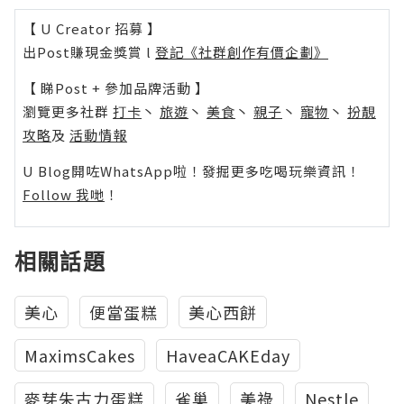
【 U Creator 招募 】
出Post賺現金獎賞 l
登記《社群創作有價企劃》
【 睇Post + 參加品牌活動 】
瀏覽更多社群
打卡
丶
旅遊
丶
美食
丶
親子
丶
寵物
丶
扮靚
攻略
及
活動情報
U Blog開咗WhatsApp啦！發掘更多吃喝玩樂資訊！
Follow 我哋
！
相關話題
美心
便當蛋糕
美心西餅
MaximsCakes
HaveaCAKEday
麥芽朱古力蛋糕
雀巢
美祿
Nestle