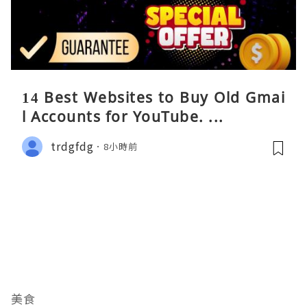
14 Best Websites to Buy Old Gmai
l Accounts for YouTube. ...
trdgfdg
8小時前
美食