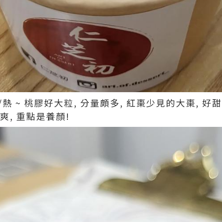
9/熱 ~ 桃膠好大粒, 分量頗多, 紅棗少見的大棗, 
清爽, 重點是養顏!