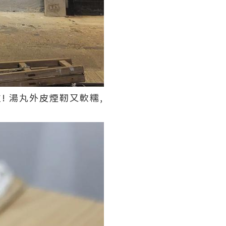
粒! 湯丸外皮煙靭又軟糯,