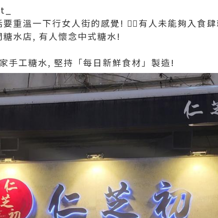
rt_
話要重溫一下行女人街的感覺! 🤷‍♀️有人未能夠入
間糖水店, 有人懷念中式糖水!
s 的自家手工糖水, 堅持「每日新鮮食材」製造!