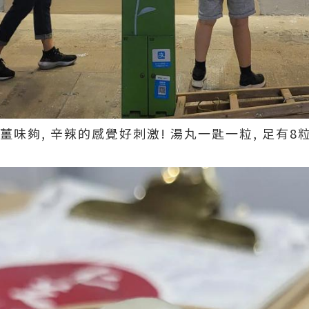
 ~ 薑味夠, 辛辣的感覺好刺激! 湯丸一匙一粒, 足有8