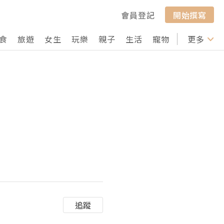
會員登記
開始撰寫
食
旅遊
女生
玩樂
親子
生活
寵物
行山
更多
打卡
追蹤