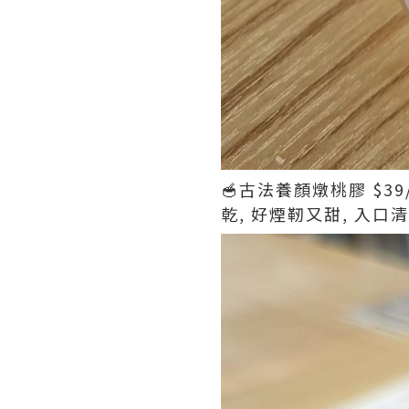
🥣古法養顏燉桃膠 $3
乾, 好煙靭又甜, 入口