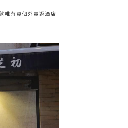
食肆就唯有買個外賣返酒店