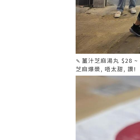
🍡薑汁芝麻湯丸 $28
芝麻爆漿, 唔太甜, 讚!