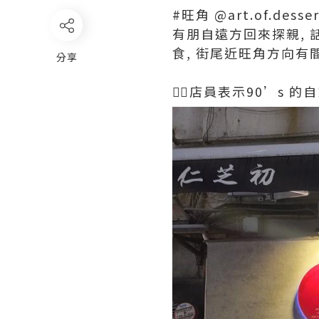
#旺角 @art.of.desse
有朋自遠方回來探親, 
食, 街尾近旺角方向有
分享
💁‍♀️店員表示90’