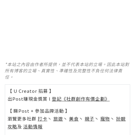
*本站之內容由作者所提供，並不代表本站的立場。因此本站對
所有博客的立場、真實性、準確性及完整性不負任何法律責
任。
【 U Creator 招募 】
出Post賺現金獎賞 l
登記《社群創作有價企劃》
【 睇Post + 參加品牌活動 】
瀏覽更多社群
打卡
丶
旅遊
丶
美食
丶
親子
丶
寵物
丶
扮靚
攻略
及
活動情報