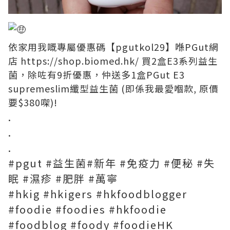
依家用我嘅專屬優惠碼【pgutkol29】喺PGut網
店
https://shop.biomed.hk/
買2盒E3系列益生
菌，除咗有9折優惠，仲送多1盒PGut E3
supremeslim纖型益生菌 (即係我最愛嗰款, 原價
要$380㗎)!
.
.
.
#pgut
#益生菌
#新年
#免疫力
#便秘
#失
眠
#濕疹
#肥胖
#萬寧
#hkig
#hkigers
#hkfoodblogger
#foodie
#foodies
#hkfoodie
#foodblog
#foody
#foodieHK