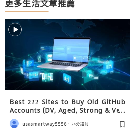
更多生活文章推薦
Best 222 Sites to Buy Old GitHub
Accounts (DV, Aged, Strong & Veri
fied)
usasmartway5556
24分鐘前