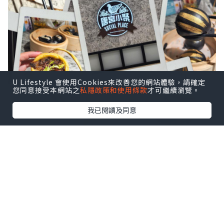
U Lifestyle 會使用Cookies來改善您的網站體驗，請確定
您同意接受本網站之
私隱政策和使用條款
才可繼續瀏覽。
我已閱讀及同意
🦆沙田乳鴿｜佢哋嘅招牌菜之一，有優惠
價。上枱熱辣辣，皮脆肉嫩，咬落去仲有
肉汁，完全唔會乾柴，醃得幾入味但又唔
會過鹹，呢個價錢來講收貨有餘 。