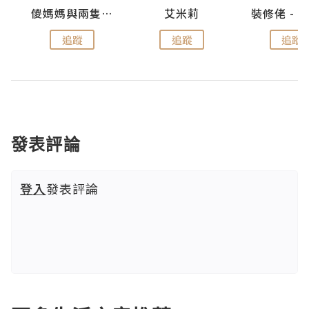
點滴
儍媽媽與兩隻小魔怪之家
艾米莉
追蹤
追蹤
追蹤
發表評論
登入
發表評論