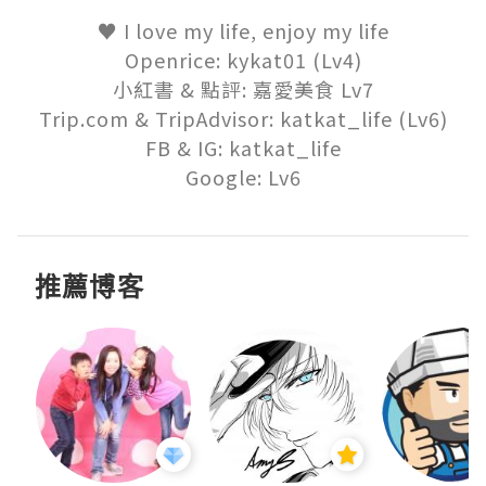
♥ I love my life, enjoy my life

Openrice: kykat01 (Lv4)

小紅書 & 點評: 嘉愛美食 Lv7

Trip.com & TripAdvisor: katkat_life (Lv6)

FB & IG: katkat_life

Google: Lv6
推薦博客