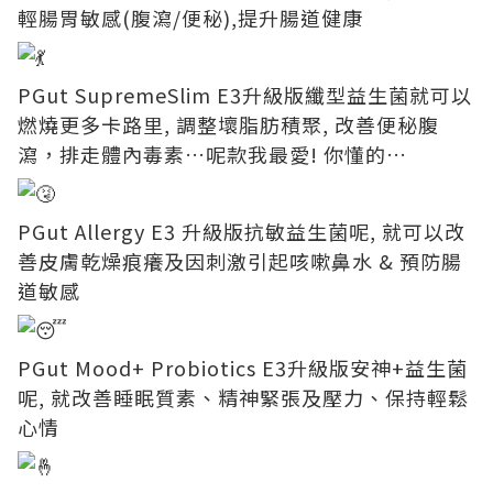
輕腸胃敏感(腹瀉/便秘),提升腸道健康
PGut SupremeSlim E3升級版纖型益生菌就可以
燃燒更多卡路里, 調整壞脂肪積聚, 改善便秘腹
瀉，排走體內毒素…呢款我最愛! 你懂的…
PGut Allergy E3 升級版抗敏益生菌呢, 就可以改
善皮膚乾燥痕癢及因刺激引起咳嗽鼻水 & 預防腸
道敏感
PGut Mood+ Probiotics E3升級版安神+益生菌
呢, 就改善睡眠質素、精神緊張及壓力、保持輕鬆
心情