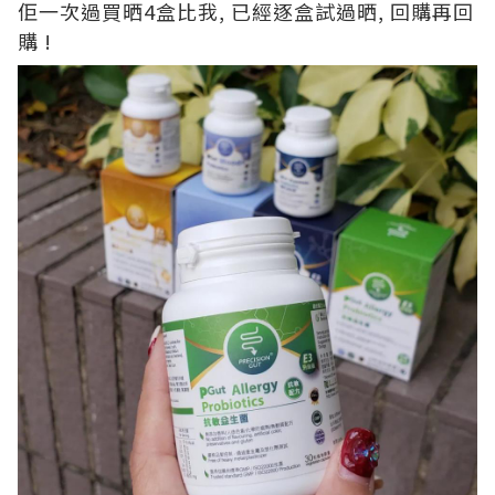
佢一次過買晒4盒比我, 已經逐盒試過晒, 回購再回
購 !