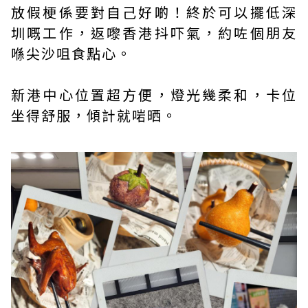
放假梗係要對自己好啲！終於可以擺低深
圳嘅工作，返嚟香港抖吓氣，約咗個朋友
喺尖沙咀食點心。
新港中心位置超方便，燈光幾柔和，卡位
坐得舒服，傾計就啱晒。