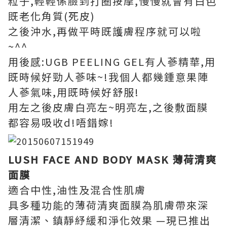
粒子,輕輕係臉到打圈按摩,慢慢就會有白色
既老化角質(死皮)
之後沖水,再做平時既護膚程序就可以啦
~^^
用後感:UGB PEELING GEL有人蔘精華,用
既時候好勁人蔘味~!我個人都幾鍾意果陣
人蔘氣味,用既時候好舒服!
用左之後皮膚白亮左~明亮左,之後敷面膜
都容易吸收d!唔錯嫁!
LUSH FACE AND BODY MASK 薄荷清爽
面膜
適合中性,油性及混合性肌膚
具多種功能的薄荷清爽面膜為肌膚帶來深
層清潔、鎮靜紓緩和淨化效果 —現已推出