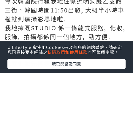
今次韓國既行程我地住係近明洞既乙支路
三街，韓國時間11:50出發, 大概半小時車
程就到達攝影場地啦.
我地揀既STUDIO 係一條龍式服務, 化妝,
服飾, 拍攝都係同一個地方, 勁方便!
U Lifestyle 會使用Cookies來改善您的網站體驗，請確定
您同意接受本網站之
私隱政策和使用條款
才可繼續瀏覽。
到左Studio之後, 男朋友去左揀男禮，而
我就化妝先再揀婚紗.
我已閱讀及同意
因為女仔化妝SET頭要用既時間長D, 所以
一去到就化妝啦!
化妝師係台灣人, 溝通完全冇難道, 過程有
講有笑好開心^^
化妝師技術真係一流，三兩下手勢，頭髮
SET 得勁靚!