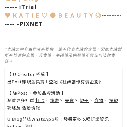
----- iTrial
♥ K A T I E ♡ ● B E A U T Y ◎
--------
---- -PIXNET
*本站之內容由作者所提供，並不代表本站的立場。因此本站對
所有博客的立場、真實性、準確性及完整性不負任何法律責
任。
【 U Creator 招募 】
出Post賺現金獎賞 l
登記《社群創作有價企劃》
【 睇Post + 參加品牌活動 】
瀏覽更多社群
打卡
丶
旅遊
丶
美食
丶
親子
丶
寵物
丶
扮靚
攻略
及
活動情報
U Blog開咗WhatsApp啦！發掘更多吃喝玩樂資訊！
Follow 我哋
！