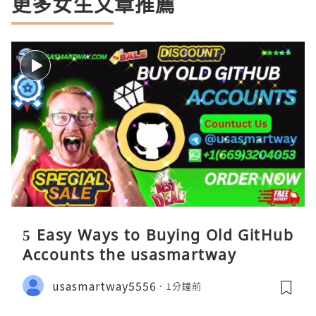
更多女生文章推薦
5 Easy Ways to Buying Old GitHub
Accounts the usasmartway
usasmartway5556
1分鐘前