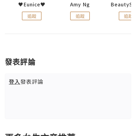
h 夏沫
♥Eunice♥
Amy Ng
追蹤
追蹤
追蹤
發表評論
登入
發表評論