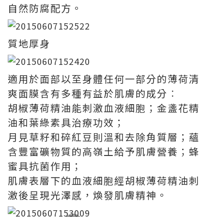
自然防腐配方。
質地厚身
適用於面部以至身體任何一部分的薄荷清
爽面膜含有多種有益於肌膚的成分︰
胡椒薄荷精油能刺激血液細胞；金盞花精
油和葉綠素具治療功效；
月見草籽和碎紅豆則溫和去除角質層；蘊
含豐富礦物質的高嶺土給予肌膚營養；蜂
蜜具抗菌作用；
肌膚表層下的血液細胞經胡椒薄荷精油刺
激後呈現光澤感，煥發肌膚精神。