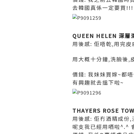
去韓國真係一定要買!!!!
QUEEN HELEN 深
用後感: 佢唔乾,用完
用大概十分鐘,洗臉後,皮
價錢: 我妹妹買嫁~都
有興趣就去搵下啦~
THAYERS ROSE TO
用後感: 佢冇酒精成份
呢支我已經用哂啦^.^ 