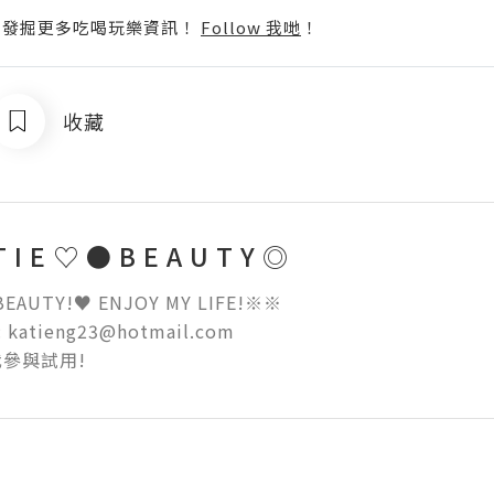
p啦！發掘更多吃喝玩樂資訊！
Follow 我哋
！
收藏
T I E ♡ ● B E A U T Y ◎
 BEAUTY!♥ ENJOY MY LIFE!※※ 

 katieng23@hotmail.com 

參與試用!