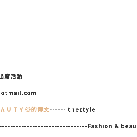
出席活動
hotmail.com
 E A U T Y ◎的博文
------ theztyle
---------------------------------Fashion & bea