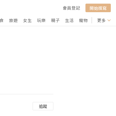
會員登記
開始撰寫
食
旅遊
女生
玩樂
親子
生活
寵物
行山
更多
打卡
追蹤