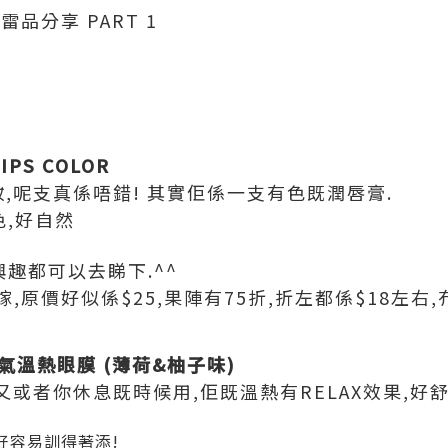
物雷品分享 PART 1
D
LIPS COLOR
妝,呢支真係唔錯! 其實佢係一支有色既潤唇膏.
色,好自然
興趣都可以去睇下.^^
嫁,原價好似係$25,果陣有75折,折左都係$18左右,
K 蒸氣溫熱眼膜 (薄荷&柚子味)
又或者你休息既時候用,佢既溫熱有RELAX效果,好舒
好容易訓得著添!