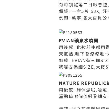
有時訓醒第二日眼會腫
價錢: 一盒5片 $3X,
例如: 萬寧,各大百貨公
EVIAN礦泉水噴霧
用後感: 化妝前後都用
天氣熱,噴下會涼涼地~
價錢: EVIAN有三個SI
我呢支係細SIZE,大概
NATURE REPUBLI
用後感: 夠保濕啦,唔泣
重點係呢個價錢黎講有
價錢: 我之前去韓國時買