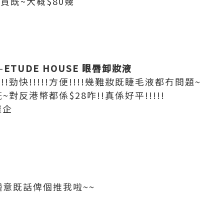
買既~大概$80幾
-
ETUDE HOUSE 眼唇卸妝液
!!勁快!!!!!方便!!!!幾難妝既睫毛液都冇問題~
對反港幣都係$28咋!!真係好平!!!!!
屋企
鍾意既話俾個推我啦~~