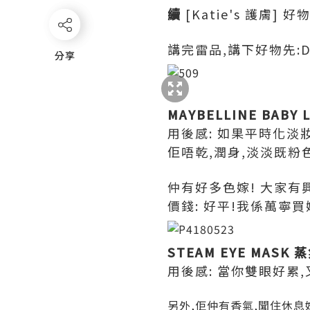
續
[Katie's 護膚] 好
講完雷品,講下好物先:
分享
分享
MAYBELLINE BABY 
用後感: 如果平時化淡
佢唔乾,潤身,淡淡既粉
仲有好多色嫁! 大家有
價錢: 好平!我係萬寧買
STEAM EYE MAS
用後感: 當你雙眼好累,
另外,佢仲有香氣,聞住休息