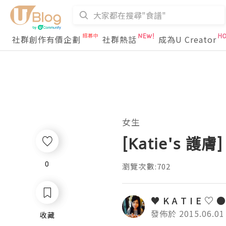
社群創作有價企劃
社群熱話
成為U Creator
女生
[Katie's 護
0
0
瀏覽次數:702
♥ K A T I E ♡ ●
發佈於 2015.06.01
收藏
收藏