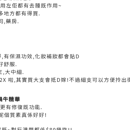
,用左佢都有去腫既作用~
 好多地方都有得買.
司,藥房.
得,有保濕功效,化妝補妝都會貼D
好舒服.
ZE,大中細.
$2X 啦,其實買大支會抵D嫁!不過細支可以方便拎出
C蝸牛精華
,更有修復既功能.
呢個質素真係好好!
既~對反港幣都係$80幾咋!!