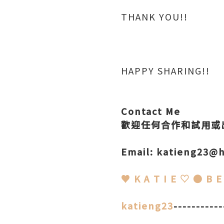
THANK YOU!!
HAPPY SHARING!!
Contact Me
歡迎任何合作和試用或
Email: katieng23@
♥ K A T I E ♡ ● B
katieng23
----------