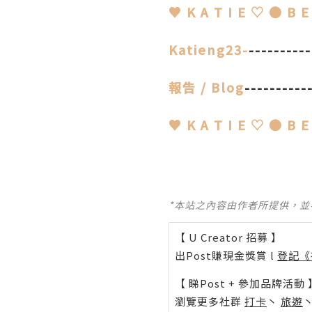
♥ K A T I E ♡ ● B E
Katieng23
-
---------
報告 / Blog
----------
♥ K A T I E ♡ ● B E
*本站之內容由作者所提供，
【 U Creator 招募 】
出Post賺現金獎賞 l
登記《
【 睇Post + 參加品牌活動 
瀏覽更多社群
打卡
丶
旅遊