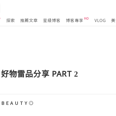
探索
推薦文章
星級博客
博客專享
VLOG
美
膚] 好物雷品分享 PART 2
 B E A U T Y ◎