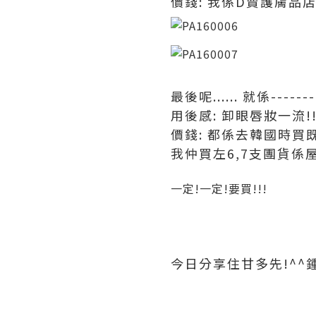
價錢: 我係D賣護膚品店
最後呢...... 就係-------
用後感: 卸眼唇妝一流!!
價錢: 都係去韓國時買既~
我仲買左6,7支團貨係
一定!一定!要買!!!
今日分享住甘多先!^^