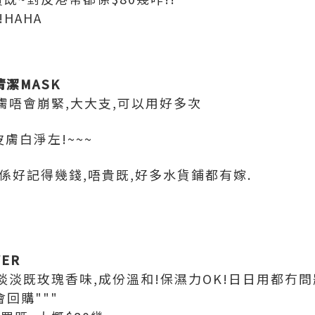
HAHA
層清潔MASK
皮膚唔會崩緊,大大支,可以用好多次
膚白淨左!~~~
唔係好記得幾錢,唔貴既,好多水貨鋪都有嫁.
WER
,淡淡既玫瑰香味,成份溫和!保濕力OK!日日用都冇問
會回購"""