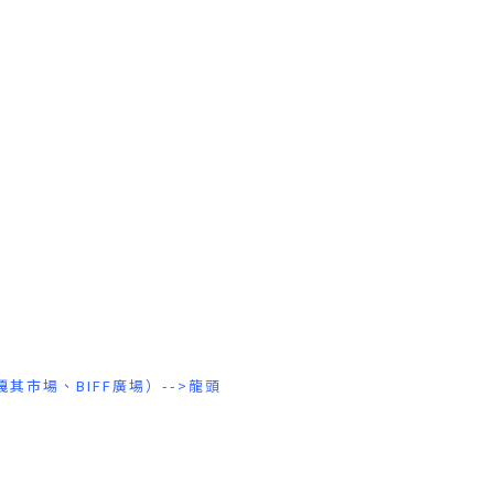
嘎其市場、BIFF廣場）-->龍頭