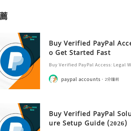
薦
Buy Verified PayPal Acc
o Get Started Fast
Buy Verified PayPal Access: Legal W
n the hyper-competitive digital ec
on speed is the ultimate differenti
paypal accounts
2分鐘前
ding on a limited-edit
Buy Verified PayPal Sol
ure Setup Guide (2026)