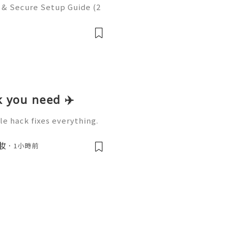
e & Secure Setup Guide (2
gital economy, online pay
of global commerce. Whe
k you need ✈️
le hack fixes everything.
tzac Watch how I fit 2X m
eding a bigger suitcase.
美妝
1小時前