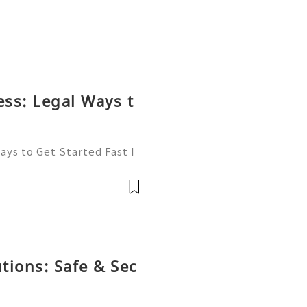
ess: Legal Ways t
ays to Get Started Fast I
onomy of 2026, transacti
ator. Whether you are bid
utions: Safe & Sec