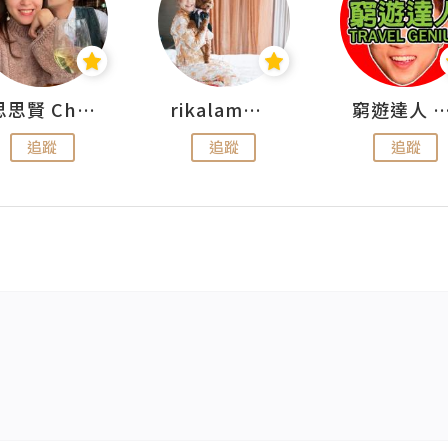
思思賢 ChillMyBabe
rikalammm
窮遊達人 Mr.TravelGe
追蹤
追蹤
追蹤