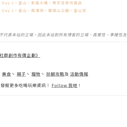
遊。Day 1。釜山。影島大橋。樂天百貨光復店
遊。Day 1。釜山。南浦洞。龍頭山公園。釜山塔
並不代表本站的立場。因此本站對所有博客的立場、真實性、準確性
社群創作有價企劃》
】
丶
美食
丶
親子
丶
寵物
丶
扮靚攻略
及
活動情報
p啦！發掘更多吃喝玩樂資訊！
Follow 我哋
！