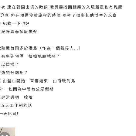
次 連在韓國出境的時候 職員要找回相應的入境蓋章也有難度
分享 但
在預備今敝旅程的時候 參考了很多其他博客的文章
 紀錄一下也好
 紀錄青春多麼美好
熟識首爾多於港島（作為一個新界人...）
沒有事先預備 拍拍屁股就飛了
可以這樣了
旅遊的分別吧？
 由釜山開始 首爾結束 由南玩到北
期外 也因為中間有公眾假期
假是常識吧 哈哈
+ 五天工作制的話
一天休息!!