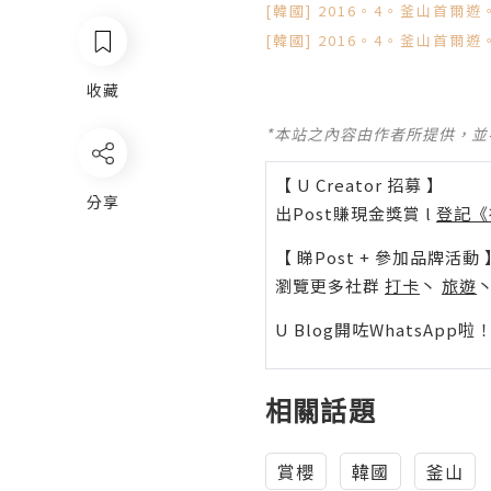
[韓國] 2016。4。釜山首爾
[韓國] 2016。4。釜山首爾
收藏
*本站之內容由作者所提供，
【 U Creator 招募 】
分享
出Post賺現金獎賞 l
登記《
【 睇Post + 參加品牌活動 
瀏覽更多社群
打卡
丶
旅遊
U Blog開咗WhatsAp
相關話題
賞櫻
韓國
釜山