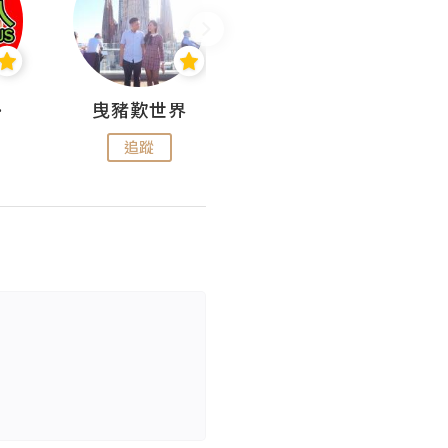
nius
曳豬歎世界
Koalascities (^O^)! @ UTravel
追蹤
追蹤