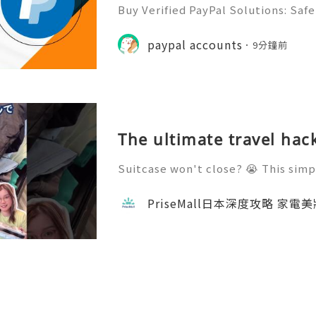
Buy Verified PayPal Solutions: Saf
026) In today's rapidly evolving di
ments have become the backbone 
paypal accounts
9分鐘前
ther you are an entrepreneu
The ultimate travel hac
Suitcase won't close? 😭 This simp
https://prisemall.com/products/ou
ore clothes into my bag without ne
PriseMall日本深度攻略 家電
Perfect for your next tr