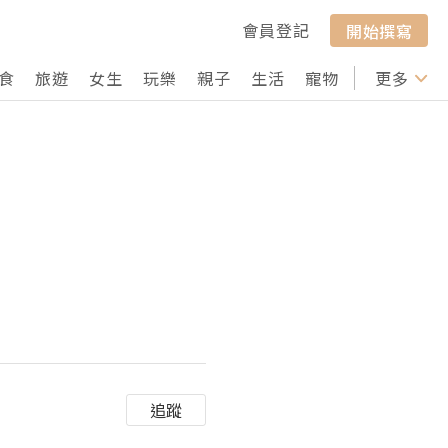
會員登記
開始撰寫
食
旅遊
女生
玩樂
親子
生活
寵物
行山
更多
打卡
追蹤