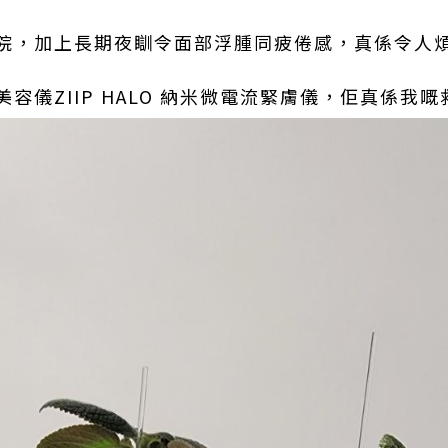
院，加上長期夜瞓令面部浮腫同疲倦感，真係令人煩
容儀ZIIP HALO 納米微電流緊膚儀，佢真係我嘅