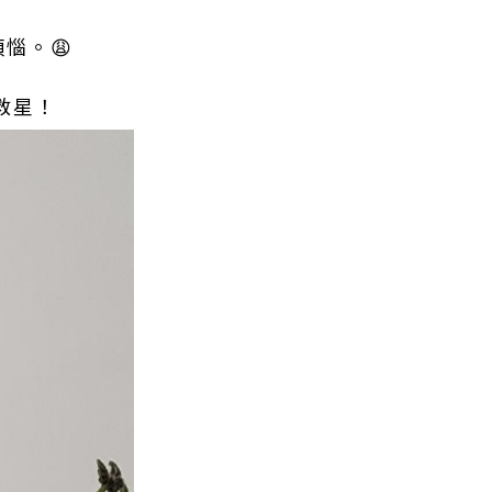
惱。😩
救星！