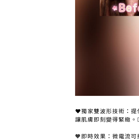
❤️獨家雙波形技術：
讓肌膚即刻變得緊緻。💆‍
🧡即時效果：微電流可