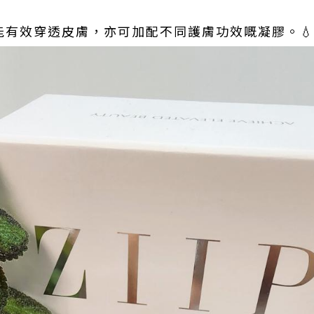
膠能有效穿透皮膚，亦可加配不同護膚功效嘅凝膠。💧