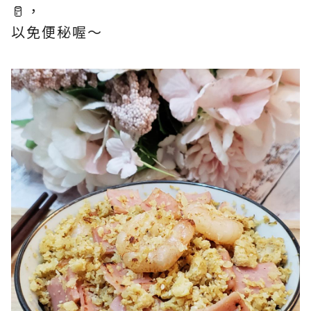
🥛，
以免便秘喔～