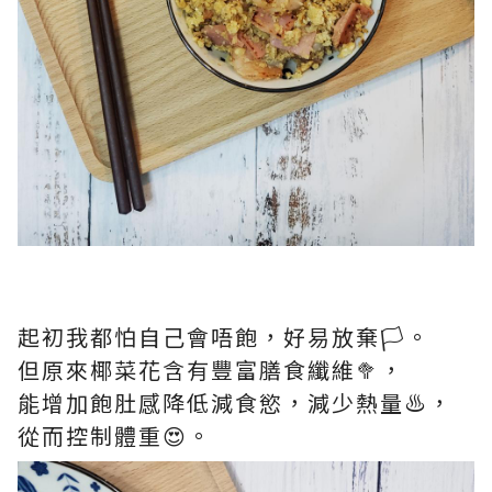
起初我都怕自己會唔飽，好易放棄🏳。
但原來椰菜花含有豐富膳食纖維🥦，
能增加飽肚感降低減食慾，減少熱量♨️，
從而控制體重😍。