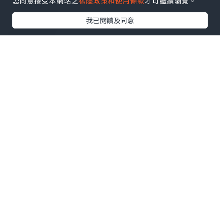
您同意接受本網站之
私隱政策和使用條款
才可繼續瀏覽。
我已閱讀及同意
佢有6種波長：
🔴 紅光 → 增膠原，冇咁鬆
🌗 近紅外光 → 細胞注入能量
🌚 深近紅外光 → 深入10mm抗老化
🔵 藍光 → 擊退痘痘
🟡 黃光 → 降紅、淡斑
🟢 綠光 → 提亮均勻膚色
我最常用嘅兩個模式：