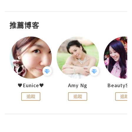
推薦博客
h 夏沫
♥Eunice♥
Amy Ng
追蹤
追蹤
追蹤