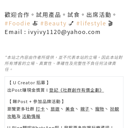
歡迎合作。試用產品。試食。出席活動。
#Foodie
🍝
#Beauty
💅
#lifestyle
🎬
Email : ivyivy1120@yahoo.com
*本站之內容由作者所提供，並不代表本站的立場。因此本站對
所有博客的立場、真實性、準確性及完整性不負任何法律責
任。
【 U Creator 招募 】
出Post賺現金獎賞 l
登記《社群創作有價企劃》
【 睇Post + 參加品牌活動 】
瀏覽更多社群
打卡
丶
旅遊
丶
美食
丶
親子
丶
寵物
丶
扮靚
攻略
及
活動情報
U Blog開咗WhatsApp啦！發掘更多吃喝玩樂資訊！