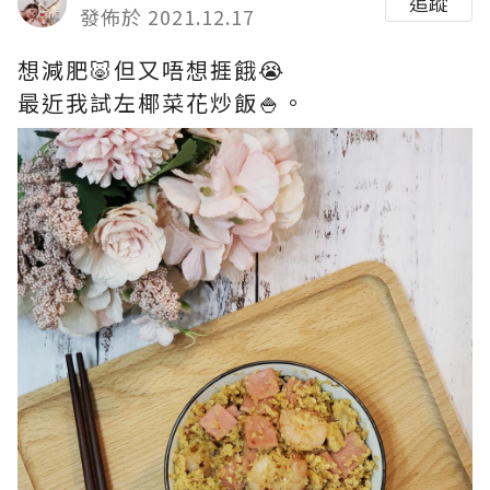
追蹤
發佈於 2021.12.17
想減肥🐷但又唔想捱餓😭
最近我試左椰菜花炒飯🍚。