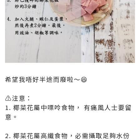
希望我唔好半途而廢啦～😆
⚠️注意：
1. 椰菜花屬中嘌呤食物， 有痛風人士要留
意。
2. 椰菜花屬高纖食物，必需攝取足夠水份