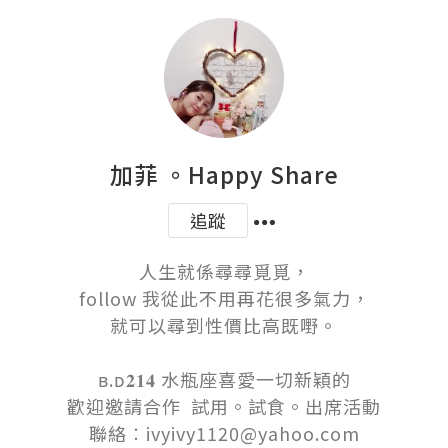
加菲 。Happy Share
追蹤
人生就係尋尋覓覓，

follow 我從此不用再花很多氣力，

就可以尋到性價比高既嘢。

ʙ.ᴅ𝟐𝟏𝟒 水瓶座喜愛一切新穎的

歡迎邀請合作  試用。試食。出席活動

聯絡︰ivyivy1120@yahoo.com