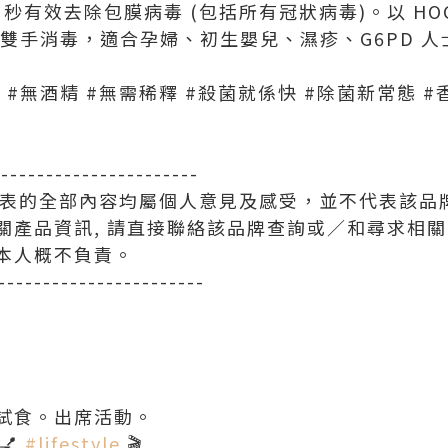
 15 秒有效去除包膜病毒 (包括所有冠狀病毒)。以 H
雙手消毒，適合孕婦、初生嬰兒、濕疹、G6PD 人
菌液 #無酒精 #無需稀釋 #殺菌就係快 #除菌新常態 
-----------------------
所發表的全部內容均屬個人意見及感受，並不代表該品
關產品資訊, 請直接聯絡該品牌查詢或∕和尋求相
本人概不負責。
-----------------------
試食。出席活動。
💅
#lifestyle
🎬