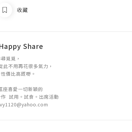
收藏
appy Share
尋覓覓，

 我從此不用再花很多氣力，

價比高既嘢。

𝟒 水瓶座喜愛一切新穎的

作  試用。試食。出席活動

vy1120@yahoo.com