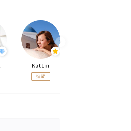
杜
KatLin
Missmiki 米奇小姐
追蹤
追蹤