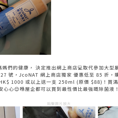
為了媽媽們的健康， 決定推出網上商店💻取代參加大型
 27 號，JcoNAT 網上商店獨家 優惠低至 85 折，購
 HK$ 1000 或以上送一支 250ml (原價 $88)！
安心心😌喺屋企都可以買到最性價比最強嘅除菌液
點擊圖片放大