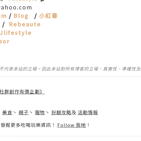
@yahoo.com
am
/
Blog
/
小紅書
m
/
Rebeaute
Ulifestyle
sor
並不代表本站的立場。因此本站對所有博客的立場、真實性、準確性
社群創作有價企劃》
】
丶
美食
丶
親子
丶
寵物
丶
扮靚攻略
及
活動情報
p啦！發掘更多吃喝玩樂資訊！
Follow 我哋
！