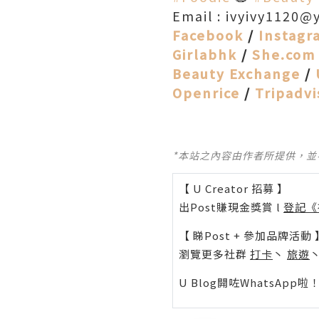
Email : ivyivy1120
Facebook
/
Instagr
Girlabhk
/
She.co
Beauty Exchange
/
Openrice
/
Tripadvi
*本站之內容由作者所提供，
【 U Creator 招募 】
出Post賺現金獎賞 l
登記《
【 睇Post + 參加品牌活動 
瀏覽更多社群
打卡
丶
旅遊
U Blog開咗WhatsAp