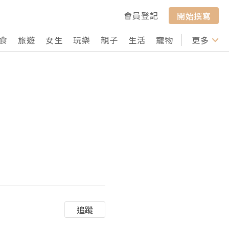
會員登記
開始撰寫
食
旅遊
女生
玩樂
親子
生活
寵物
行山
更多
打卡
追蹤