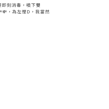
要即刻消毒，噴下雙
痛💸💸，為左慳D，我當然