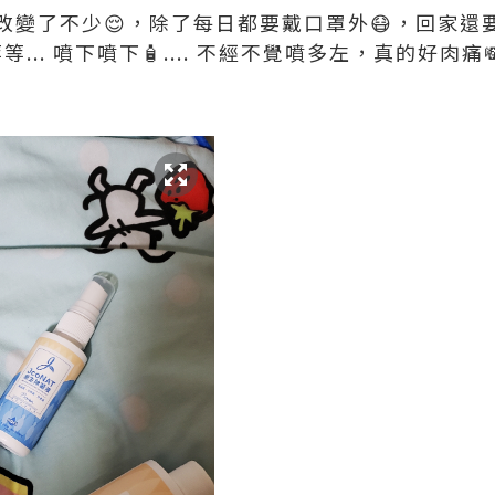
改變了不少😌，除了每日都要戴口罩外😷，回家還
等等... 噴下噴下🧴.... 不經不覺噴多左，真的好肉