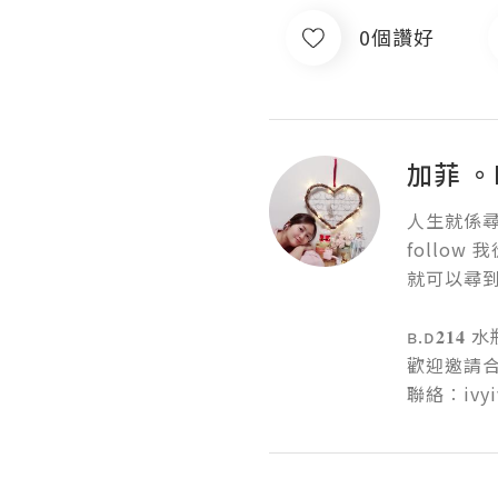
0個讚好
加菲 。H
人生就係尋
follow
就可以尋到性
ʙ.ᴅ𝟐𝟏
歡迎邀請合
聯絡︰ivyi