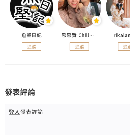
urnal
魚堅日記
思思賢 ChillMyBabe
rikala
追蹤
追蹤
追蹤
發表評論
登入
發表評論