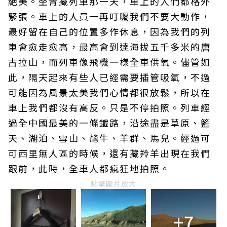
絶美。坐青藏列車那一天，車上的人們都格外
緊張。車上的人員一再叮囑我們不要大動作，
最好留在自己的位置多作休息，因為我們的列
車會愈走愈高，最高會到達海拔五千多米的唐
古拉山，而列車像飛機一樣全車供氧。儘管如
此，隔天起來有些人已經需要插管吸氧，不過
可能因為風景太美我們心情都很放鬆，所以在
車上我們都沒有高反。只是不停拍照。列車經
過全中國最美的一條鐵路，沿途盡是草原、籃
天、湖泊、雪山、氂牛、羊群、馬兒。經過可
可西里無人區的時候，還有藏羚羊出現在我們
跟前，此時，全車人都瘋狂地拍照。
點擊圖片放大
+7