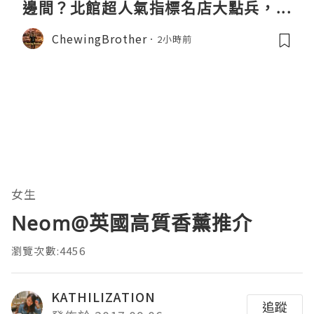
邊間？北館超人氣指標名店大點兵，深
度實測日本直送「北丸」職人料理與南
ChewingBrother
2小時前
館 LOPIA 超市神級熟食區！
女生
Neom@英國高質香薰推介
瀏覽次數:4456
KATHILIZATION
追蹤