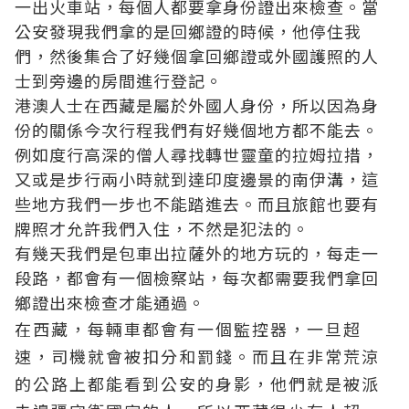
一出火車站，每個人都要拿身份證出來檢查。當
公安發現我們拿的是回鄉證的時候，他停住我
們，然後集合了好幾個拿回鄉證或外國護照的人
士到旁邊的房間進行登記。
港澳人士在西藏是屬於外國人身份，所以因為身
份的關係今次行程我們有好幾個地方都不能去。
例如度行高深的僧人尋找轉世靈童的拉姆拉措，
又或是步行兩小時就到達印度邊景的南伊溝，這
些地方我們一步也不能踏進去。而且旅館也要有
牌照才允許我們入住，不然是犯法的。
有幾天我們是包車出拉薩外的地方玩的，每走一
段路，都會有一個檢察站，每次都需要我們拿回
鄉證出來檢查才能通過。
在西藏，每輛車都會有一個監控器，一旦超
速，司機就會被扣分和罰錢。而且在非常荒涼
的公路上都能看到公安的身影，他們就是被派