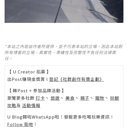
*本站之內容由作者所提供，並不代表本站的立場。因此本站對
所有博客的立場、真實性、準確性及完整性不負任何法律責
任。
【 U Creator 招募 】
出Post賺現金獎賞 l
登記《社群創作有價企劃》
【 睇Post + 參加品牌活動 】
瀏覽更多社群
打卡
丶
旅遊
丶
美食
丶
親子
丶
寵物
丶
扮靚
攻略
及
活動情報
U Blog開咗WhatsApp啦！發掘更多吃喝玩樂資訊！
Follow 我哋
！