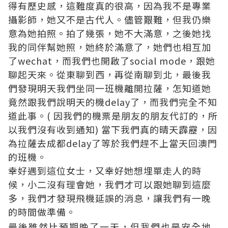
得有歷史感，這難度真的很高，因為我不是專業
攝影師，她又不是古代人。儘管艱難，但我仍樂
意為她拍照。拍了幾張，她不大滿意，之後她找
我的同伴幫她照，她終於滿意了，她們也相互加
了wechat，而我們也開啟了social mode，跟她
聊起天來。從東聊到西，再從南聊到北，最後我
們發現明天我們坐同一班機離開拉薩，怎知道她
竟然跟我們說明天的機delay了，而我們完全不知
道此事。( 因我們的機票是朋友的朋友代訂的，所
以我們沒有收到通知) 當下我們真的晴天霹靂，因
為拉薩去成都delay了等於我們趕不上當天回澳門
的班機。
幸好遇到這位女士，又幸好她想埋單走人的時
候，小二沒有理會她，我們才可以跟她聊到這麼
多，我們才發現飛機延誤的消息，讓我們有一晚
的時間做準備。
最後雖然比預期晚了一天，但我們也是安全地