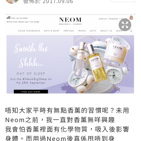
發佈於 2017.09.06
唔知大家平時有無點香薰的習慣呢？未用
Neom之前，我一直對香薰無咩興趣
我會怕香薰裡面有化學物質，吸入後影響
身體。而用過Neom後真係甩唔到身