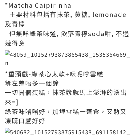
*
Matcha Caipirinha
,
, lemonade
主要材料包括有抹茶
黃糖
及青檸
無咩綠茶味道, 飲落青檸soda咁, 不過
但
幾得意
*重頭戲-綠茶心太軟+呍呢嗱雪糕
等左差唔多一個鐘
一切開個蛋糕，
抹茶漿就馬上澎湃的湧出
=]
來
綠茶味啱啱好，加埋雪糕一齊食，又熱又
凍既口感好好