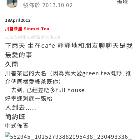
追蹤
發佈於 2013.10.02
18April2013
川善茶居 Sinmei Tea
上環永樂街50號昌盛大廈5樓
下雨天 坐在cafe 靜靜地和朋友聊聊天是我
最愛的事
久聞
川善茶居
的大名（因為我大愛green tea既野, 推
介俾同樣愛綠茶既你）
一去到, 已經差唔多full house
好幸運剩底一張枱
入到去.....
簡約既
中式佈置