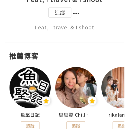
追蹤
I eat, I travel & I shoot
推薦博客
urnal
魚堅日記
思思賢 ChillMyBabe
rikala
追蹤
追蹤
追蹤