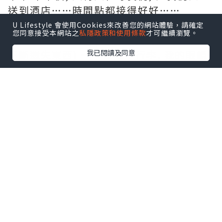
送到酒店……時間點都接得好好……
HAHAHAHHA 還有的是……就從今天開
U Lifestyle 會使用Cookies來改善您的網站體驗，請確定
您同意接受本網站之
私隱政策和使用條款
才可繼續瀏覽。
始, 我不斷地在Nepal留下我的足跡(意指
我已閱讀及同意
不斷遺失東西) 一下車放下行李, 我的眼鏡
就失踪了……所以往後的路程都是處於濛瀧
美之間 世界特別美好＝＝‘’‘’ 你可
能會關心我們的backpack何去何從 負責
玩激流的公司會負責運送至我們漂流完結
的地方 我們只是拿了我們的貴重物品（相
機, passport & $$）然後放在漂流船上的
密封膠桶內 套上安全帽, 救生衣, 拿著船
槳……興奮地出發了！ 一行6人加2個教
練……一開始在岸邊做一些簡單的練習 教
練很風趣…..懂得用一點點國語來指揮我們
e.g: […]