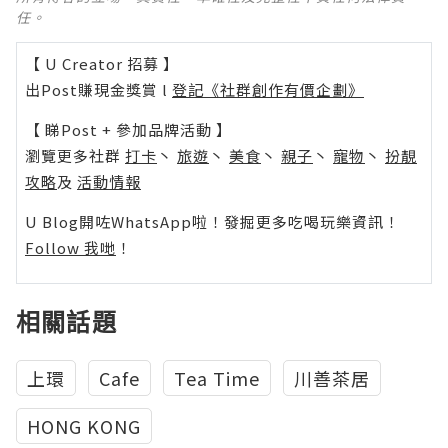
任。
【 U Creator 招募 】
出Post賺現金獎賞 l
登記《社群創作有價企劃》
【 睇Post + 參加品牌活動 】
瀏覽更多社群
打卡
丶
旅遊
丶
美食
丶
親子
丶
寵物
丶
扮靚
攻略
及
活動情報
U Blog開咗WhatsApp啦！發掘更多吃喝玩樂資訊！
Follow 我哋
！
相關話題
上環
Cafe
Tea Time
川善茶居
HONG KONG