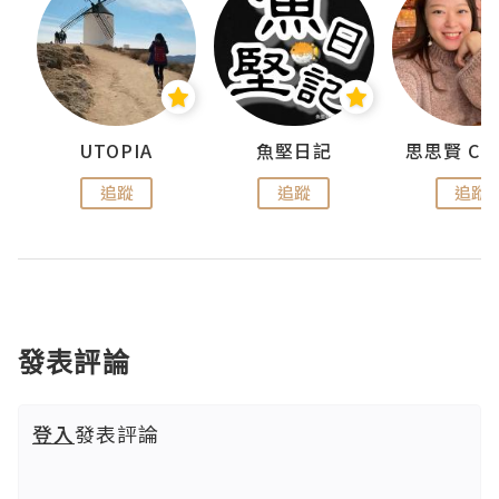
urnal
UTOPIA
魚堅日記
追蹤
追蹤
追蹤
發表評論
登入
發表評論