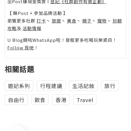
出Post賺現金獎賞 l
登記《社群創作有價企劃》
【 睇Post + 參加品牌活動 】
瀏覽更多社群
打卡
丶
旅遊
丶
美食
丶
親子
丶
寵物
丶
扮靚
攻略
及
活動情報
U Blog開咗WhatsApp啦！發掘更多吃喝玩樂資訊！
Follow 我哋
！
相關話題
遊記系列
行程建議
生活記敍
旅行
自由行
飲食
香港
Travel