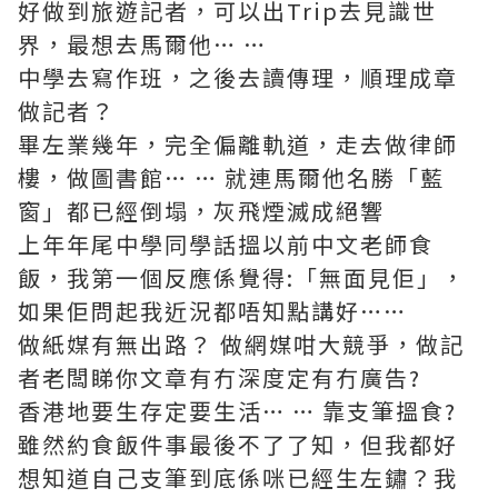
好做到旅遊記者，可以出Trip去見識世
界，最想去馬爾他… …
中學去寫作班，之後去讀傳理，順理成章
做記者？
畢左業幾年，完全偏離軌道，走去做律師
樓，做圖書館… … 就連馬爾他名勝「藍
窗」都已經倒塌，灰飛煙滅成絕響
上年年尾中學同學話搵以前中文老師食
飯，我第一個反應係覺得:「無面見佢」，
如果佢問起我近況都唔知點講好……
做紙媒有無出路？ 做網媒咁大競爭，做記
者老闆睇你文章有冇深度定有冇廣告?
香港地要生存定要生活… … 靠支筆搵食?
雖然約食飯件事最後不了了知，但我都好
想知道自己支筆到底係咪已經生左鏽？我