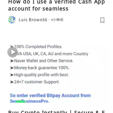
How do I use a verified Cash App
account for seamless
Luis Brown56
4小時前
Buy Crypto Instantly | Secure & E