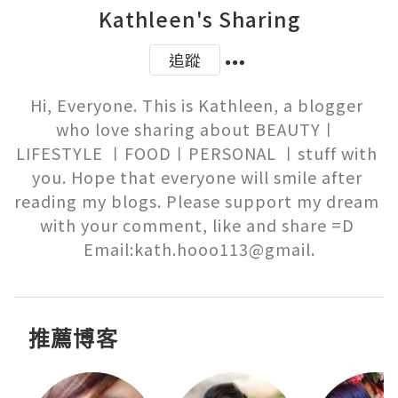
Kathleen's Sharing
追蹤
Hi, Everyone. This is Kathleen, a blogger 
who love sharing about BEAUTY〡 
LIFESTYLE 〡FOOD〡PERSONAL 〡stuff with 
you. Hope that everyone will smile after 
reading my blogs. Please support my dream 
with your comment, like and share =D 
Email:kath.hooo113@gmail.
推薦博客