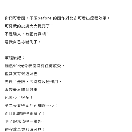
你們可看圖，不須before 的圖作對比亦可看出療程效果。
可見我的皮膚大大提亮了！
不是騙人，有圖有真相！
連我自己亦嚇倒了。
療程後記：
雖然904光令表面沒有任何感受，
但其實有效通淋巴
先做半邊臉，即時有收臉作用，
眼袋最易睇到效果。
色素少了很多！
第二天看得見毛孔細緻不少！
而且肌膚變得細緻了！
除了服務值得一讚外，
療程效果亦即時可見！