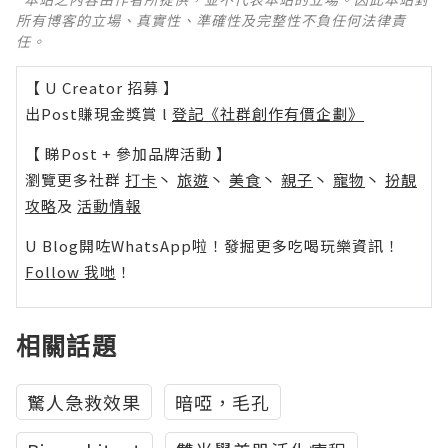
所有博客的立場、真實性、準確性及完整性不負任何法律責
任。
【 U Creator 招募 】
出Post賺現金獎賞 l
登記《社群創作有價企劃》
【 睇Post + 參加品牌活動 】
瀏覽更多社群
打卡
丶
旅遊
丶
美食
丶
親子
丶
寵物
丶
扮靚
攻略
及
活動情報
U Blog開咗WhatsApp啦！發掘更多吃喝玩樂資訊！
Follow 我哋
！
相關話題
驚人急救效果
暗啞，毛孔