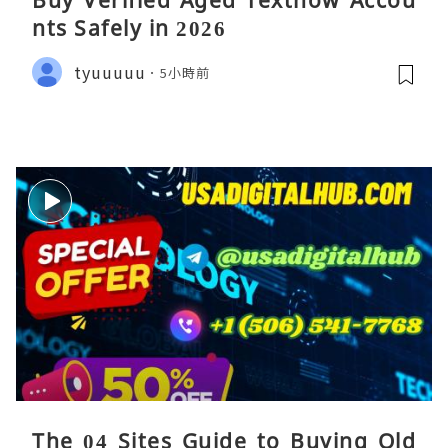
Buy Verified Aged Textnow Accou
nts Safely in 2026
tyuuuuu
5小時前
The 04 Sites Guide to Buying Old