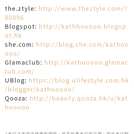
the.ztyle:
http://www.theztyle.com/?
80096
Blogspot:
http://kathhooooo.blogsp
ot.hk
she.com:
http://blog.she.com/kathoo
ooo/
Glamaclub:
http://kathooooo.glamac
lub.com/
UBlog:
https://blog.ulifestyle.com.hk
/blogger/kathooooo/
Qooza:
http://beauty.qooza.hk/u/kat
hooooo
*本站之內容由作者所提供，並不代表本站的立場。因此本站對