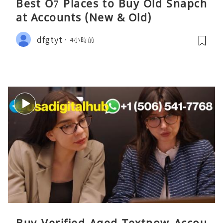
Best O7 Places to Buy Old Snapch
at Accounts (New & Old)
dfgtyt
4小時前