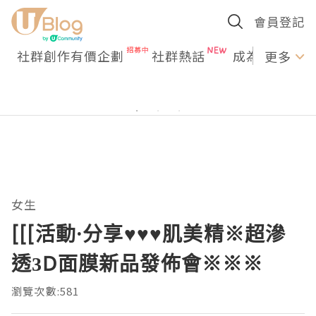
會員登記
社群創作有價企劃
社群熱話
成為U Creato
更多
女生
[[[活動·分享♥♥♥肌美精※超滲
透3D面膜新品發佈會※※※
瀏覽次數:581