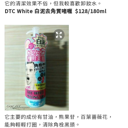
它的清潔效果不俗，但我較喜歡卸妝水。
DTC White 白泥去角質啫喱 $128/180ml
它主要的成份有甘油，熊果苷，百葉薔薇花，
能夠輕輕打圈，清除角栓黑頭。