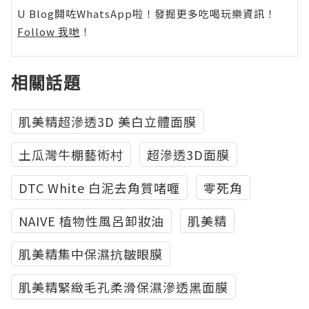
U Blog開咗WhatsApp啦！發掘更多吃喝玩樂資訊！
Follow 我哋
！
相關話題
肌美精超滲透3D 美白立體面膜
土瓜灣牛棚藝術村
超滲透3D面膜
DTC White 白泥去角質啫喱
零死角
NAIVE 植物性風呂卸妝油
肌美精
肌美精集中保濕抗皺眼膜
肌美精緊緻毛孔柔滑保濕滲透黑面膜