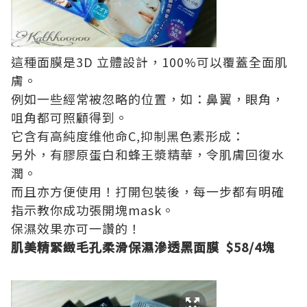
這種面膜是3D 立體設計，100%可以覆蓋全面肌
膚。
例如一些經常被忽略的位置，如：鼻翼，眼角，
咀角都可照顧得到。
它含有高純度维他命C,抑制黑色素形成：
另外，有膠原蛋白和蜂王漿精華，令肌膚回復水
潤。
而且亦方便使用！打開包裝後，每一步都有明確
指示教你成功張開塊mask。
保濕效果亦可一讚的！
肌美精緊緻毛孔柔滑保濕滲透黑面膜 $58/4塊