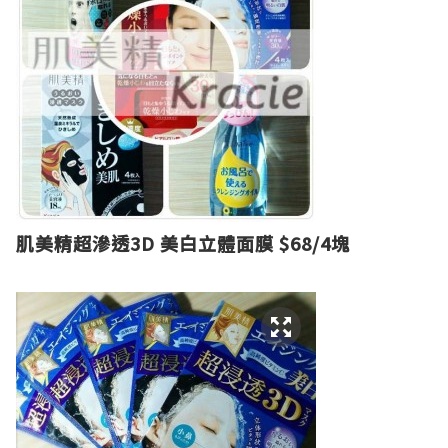
肌美精超滲透3D 美白立體面膜 $68/4塊