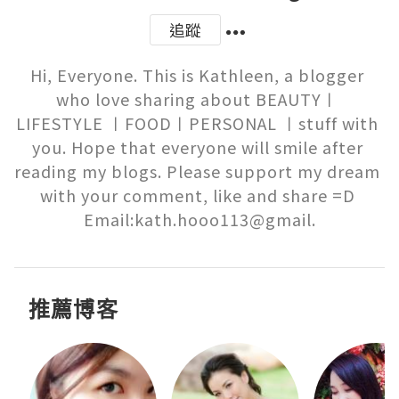
追蹤
Hi, Everyone. This is Kathleen, a blogger 
who love sharing about BEAUTY〡 
LIFESTYLE 〡FOOD〡PERSONAL 〡stuff with 
you. Hope that everyone will smile after 
reading my blogs. Please support my dream 
with your comment, like and share =D 
Email:kath.hooo113@gmail.
推薦博客