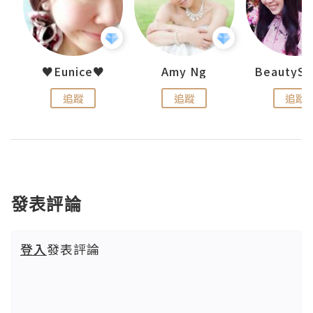
h 夏沫
♥Eunice♥
Amy Ng
追蹤
追蹤
追蹤
發表評論
登入
發表評論