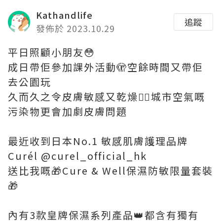
Kathandlife
追蹤
發佈於 2023.10.29
平日照顧小朋友😳
成日帶佢參加課外活動🫣空餘時間又帶佢
去公園玩
久而久之令皮膚敏感又乾燥😮‍💨城市空氣嘅
污染物更會加劇皮膚問題
最近收到日本No.1 敏感肌膚護理品牌
Curél @curel_official_hk
送比我嘅🎁Cure & Well保濕防敏限量套裝
🎁
內有3款皇牌保濕系列產品👑都含有獨有