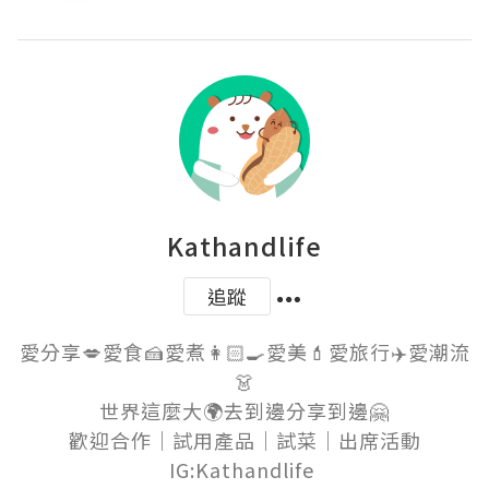
Kathandlife
追蹤
愛分享💋愛食🍰愛煮👩🏻‍🍳愛美💄愛旅行✈️愛潮流
👗

世界這麼大🌍去到邊分享到邊🤗

歡迎合作｜試用產品｜試菜｜出席活動

IG:Kathandlife 
