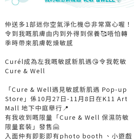
仲送多1部迷你空氣淨化機😍非常窩心喔！
令到我嘅肌膚由内到外得到保養🥰唔怕轉
季時帶來肌膚乾燥敏感
Curél成為左我嘅敏感新肌遇😘令我乾敏
Cure & Well
「Cure & Well遇見敏感新肌遇 Pop-up
Store」係10月27日-11月8日在K11 Art
Mall 地下中庭舉行📍
有我收到嘅限量「Cure & Well 保濕防敏
限量套裝」發售🤗
入面仲有即影即有photo booth 、小遊戲