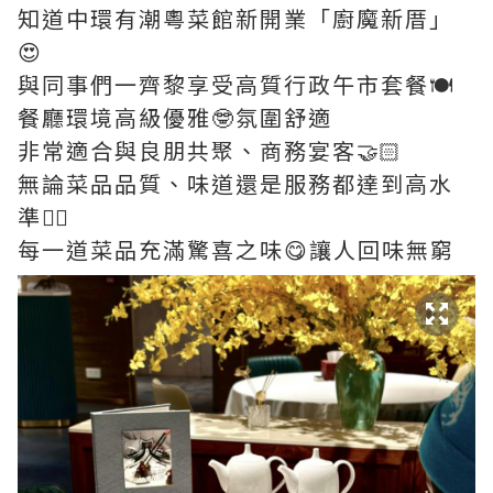
知道中環有潮粵菜館新開業「廚魔新厝」
😍
與同事們一齊黎享受高質行政午市套餐🍽️
餐廳環境高級優雅🤓氛圍舒適
非常適合與良朋共聚、商務宴客🤝🏻
無論菜品品質、味道還是服務都達到高水
準👍🏻
每一道菜品充滿驚喜之味😋讓人回味無窮