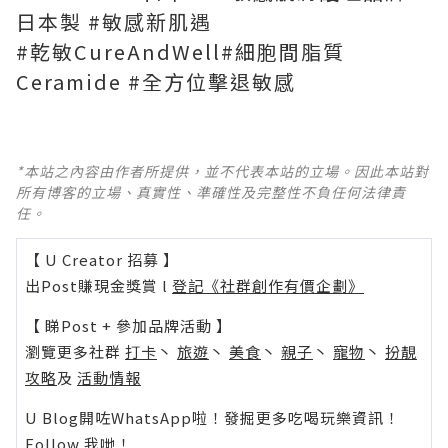
日本製 #敏感新肌遇
#乾敏CureAndWell#細胞間脂質
Ceramide #全方位擊退敏感
*本站之內容由作者所提供，並不代表本站的立場。因此本站對
所有博客的立場、真實性、準確性及完整性不負任何法律責
任。
【 U Creator 招募 】
出Post賺現金獎賞 l
登記《社群創作有價企劃》
【 睇Post + 參加品牌活動 】
瀏覽更多社群
打卡
丶
旅遊
丶
美食
丶
親子
丶
寵物
丶
扮靚
攻略
及
活動情報
U Blog開咗WhatsApp啦！發掘更多吃喝玩樂資訊！
Follow 我哋
！