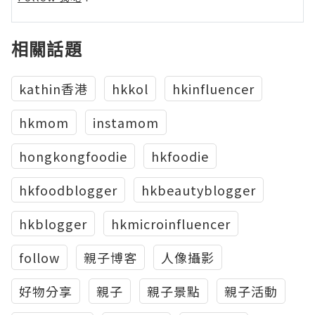
相關話題
kathin香港
hkkol
hkinfluencer
hkmom
instamom
hongkongfoodie
hkfoodie
hkfoodblogger
hkbeautyblogger
hkblogger
hkmicroinfluencer
follow
親子博客
人像攝影
好物分享
親子
親子景點
親子活動