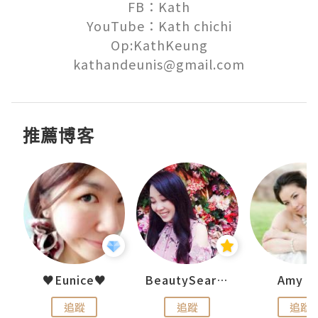
FB：Kath

YouTube：Kath chichi

Op:KathKeung

kathandeunis@gmail.com
推薦博客
h 夏沫
♥Eunice♥
BeautySearch
Amy N
追蹤
追蹤
追蹤