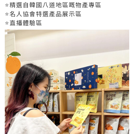
⭐️精選自韓國八道地區嘅物產專區
⭐️名人協會特選產品展示區
⭐️直播體驗區