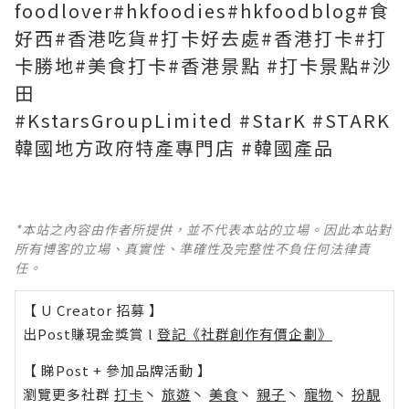
foodlover#hkfoodies#hkfoodblog#食
好西#香港吃貨#打卡好去處#香港打卡#打
卡勝地#美食打卡#香港景點 #打卡景點#沙
田
#KstarsGroupLimited #StarK #STARK
韓國地方政府特產專門店 #韓國產品
*本站之內容由作者所提供，並不代表本站的立場。因此本站對
所有博客的立場、真實性、準確性及完整性不負任何法律責
任。
【 U Creator 招募 】
出Post賺現金獎賞 l
登記《社群創作有價企劃》
【 睇Post + 參加品牌活動 】
瀏覽更多社群
打卡
丶
旅遊
丶
美食
丶
親子
丶
寵物
丶
扮靚