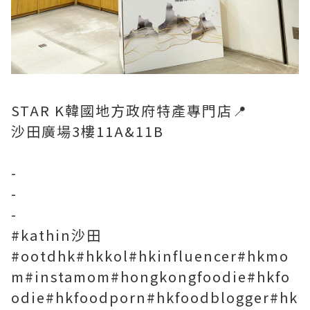
STAR K韓國地方政府特產專門店📍
沙田廣場3樓11A&11B
-
-
-
#kathin沙田
#ootdhk#hkkol#hkinfluencer#hkmo
m#instamom#hongkongfoodie#hkfo
odie#hkfoodporn#hkfoodblogger#hk