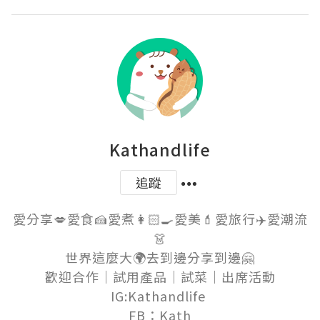
Kathandlife
追蹤
愛分享💋愛食🍰愛煮👩🏻‍🍳愛美💄愛旅行✈️愛潮流
👗

世界這麼大🌍去到邊分享到邊🤗

歡迎合作｜試用產品｜試菜｜出席活動

IG:Kathandlife 

FB：Kath
