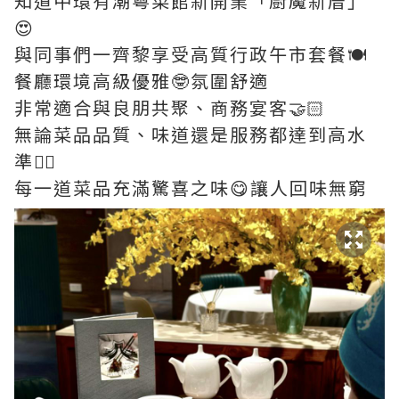
知道中環有潮粵菜館新開業「廚魔新厝」
😍
與同事們一齊黎享受高質行政午市套餐🍽️
餐廳環境高級優雅🤓氛圍舒適
非常適合與良朋共聚、商務宴客🤝🏻
無論菜品品質、味道還是服務都達到高水
準👍🏻
每一道菜品充滿驚喜之味😋讓人回味無窮