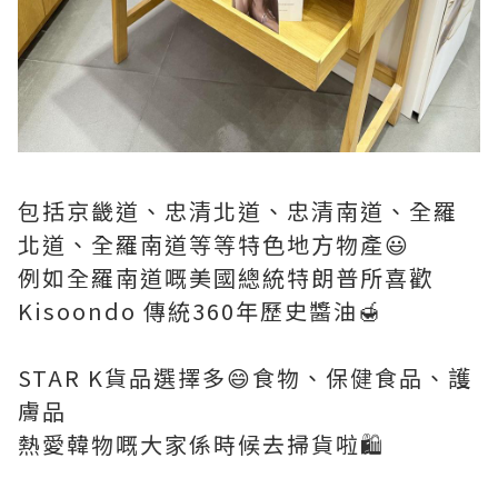
包括京畿道、忠清北道、忠清南道、全羅
北道、全羅南道等等特色地方物產😃
例如全羅南道嘅美國總統特朗普所喜歡
Kisoondo 傳統360年歷史醬油🍯
STAR K貨品選擇多😄食物、保健食品、護
膚品
熱愛韓物嘅大家係時候去掃貨啦🛍️