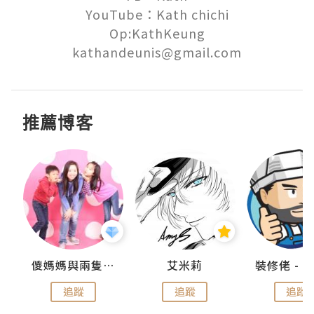
YouTube：Kath chichi

Op:KathKeung

kathandeunis@gmail.com
推薦博客
點滴
儍媽媽與兩隻小魔怪之家
艾米莉
追蹤
追蹤
追蹤