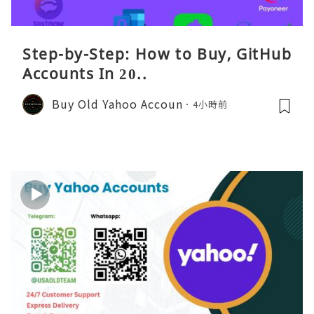
Step-by-Step: How to Buy, GitHub
Accounts In 20..
Buy Old Yahoo Accoun
4小時前