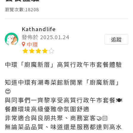
瀏覽次數:18208
Kathandlife
發佈於 2025.01.24
追蹤
中環
中環「廚魔新厝」高質行政午市套餐體驗
知道中環有潮粵菜館新開業「廚魔新厝」
😍
與同事們一齊黎享受高質行政午市套餐🍽️
餐廳環境高級優雅🤓氛圍舒適
非常適合與良朋共聚、商務宴客🤝🏻
無論菜品品質、味道還是服務都達到高水