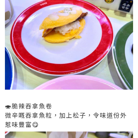
🍣脆辣吞拿魚卷
微辛嘅吞拿魚粒，加上松子，令味道份外
惹味豐富😋