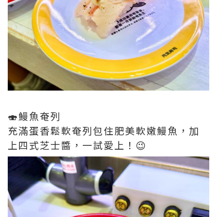
🍣鰻魚奄列
充滿蛋香鬆軟奄列包住肥美軟嫩鰻魚，加
上四式芝士醬，一試愛上！😉