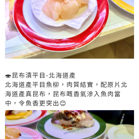
🍣昆布漬平目-北海道產
北海道產平目魚柳，肉質結實，配原片北
海道產真昆布，昆布嘅香氣滲入魚肉當
中，令魚香更突出😊