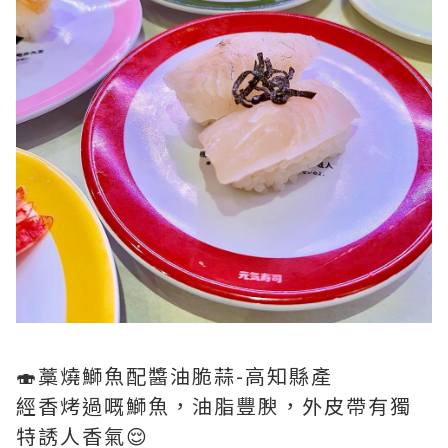
🍣藁燒鰤魚配醬油脆蒜-高知縣產
經香烤過嘅鰤魚，油脂豐腴，外皮帶有獨
特誘人香氣😌