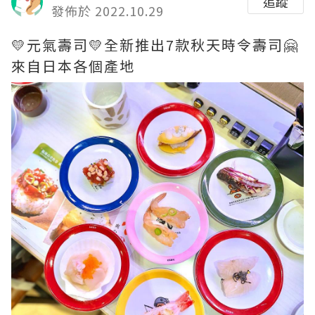
追蹤
發佈於 2022.10.29
💛元氣壽司💛全新推出7款秋天時令壽司🤗
來自日本各個產地