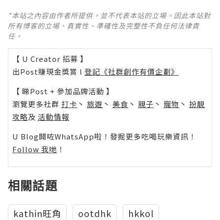
*本站之內容由作者所提供，並不代表本站的立場。因此本站對
所有博客的立場、真實性、準確性及完整性不負任何法律責
任。
【 U Creator 招募 】
出Post賺現金獎賞 l
登記《社群創作有價企劃》
【 睇Post + 參加品牌活動 】
瀏覽更多社群
打卡
丶
旅遊
丶
美食
丶
親子
丶
寵物
丶
扮靚
攻略
及
活動情報
U Blog開咗WhatsApp啦！發掘更多吃喝玩樂資訊！
Follow 我哋
！
相關話題
kathin旺角
ootdhk
hkkol