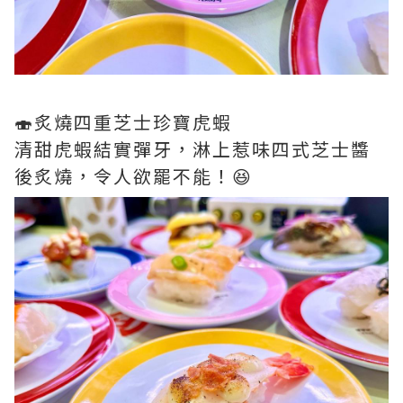
🍣炙燒四重芝士珍寶虎蝦
清甜虎蝦結實彈牙，淋上惹味四式芝士醬
後炙燒，令人欲罷不能！😆