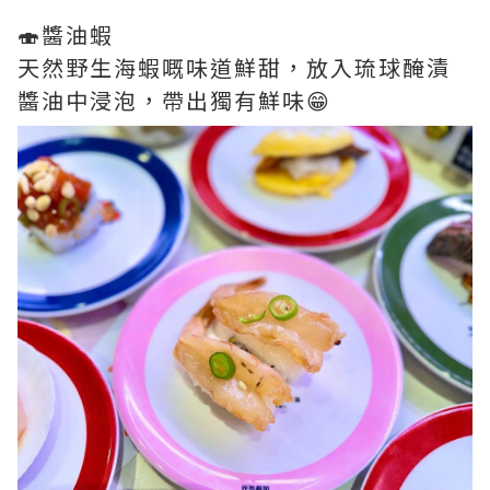
🍣醬油蝦
天然野生海蝦嘅味道鮮甜，放入琉球醃漬
醬油中浸泡，帶出獨有鮮味😁