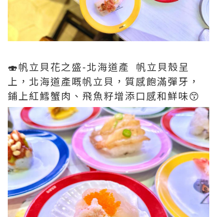
🍣帆立貝花之盛-北海道產 帆立貝殼呈
上，北海道產嘅帆立貝，質感飽滿彈牙，
鋪上紅鱈蟹肉、飛魚籽增添口感和鮮味😙