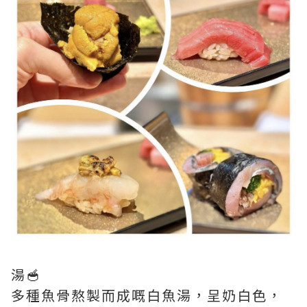
湯🥣
多種魚骨熬製而成嘅白魚湯，呈奶白色，