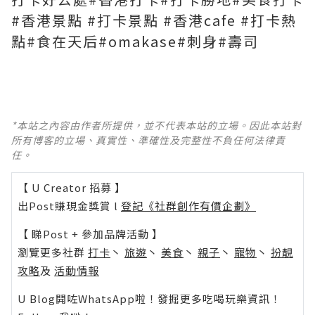
#香港景點 #打卡景點 #香港cafe #打卡熱
點#食在天后#omakase#刺身#壽司
*本站之內容由作者所提供，並不代表本站的立場。因此本站對
所有博客的立場、真實性、準確性及完整性不負任何法律責
任。
【 U Creator 招募 】
出Post賺現金獎賞 l
登記《社群創作有價企劃》
【 睇Post + 參加品牌活動 】
瀏覽更多社群
打卡
丶
旅遊
丶
美食
丶
親子
丶
寵物
丶
扮靚
攻略
及
活動情報
U Blog開咗WhatsApp啦！發掘更多吃喝玩樂資訊！