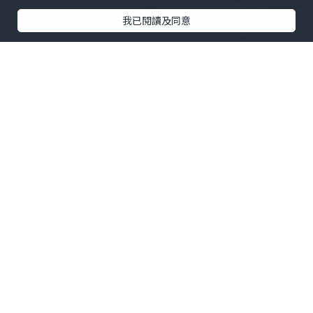
我已閱讀及同意
🌈套餐一：
🥢水晶鮮蝦餃，灌湯小龍包，鮮蝦春卷🥢
3款小點心作為開胃菜，水晶鮮蝦餃外皮晶
瑩剔透，蝦仁新鮮彈牙。灌湯小龍包內餡
豐富，湯汁鮮美。鮮蝦春卷外皮酥脆，內
餡鮮香😃