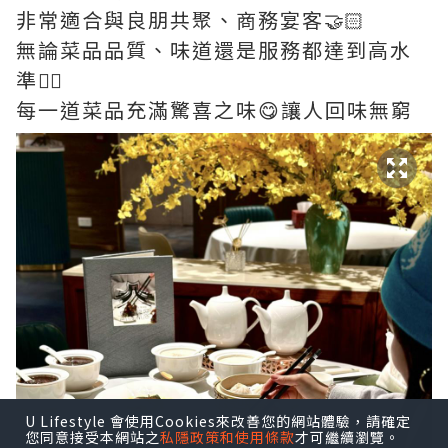
非常適合與良朋共聚、商務宴客🤝🏻
無論菜品品質、味道還是服務都達到高水
準👍🏻
每一道菜品充滿驚喜之味😋讓人回味無窮
U Lifestyle 會使用Cookies來改善您的網站體驗，請確定
您同意接受本網站之
私隱政策和使用條款
才可繼續瀏覽。