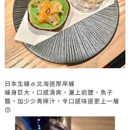
日本生蠔🦪北海道厚岸蠔
蠔身巨大，口感清爽，灑上岩鹽、魚子
醬，加少少青檸汁，令口感味道更上一層
😙