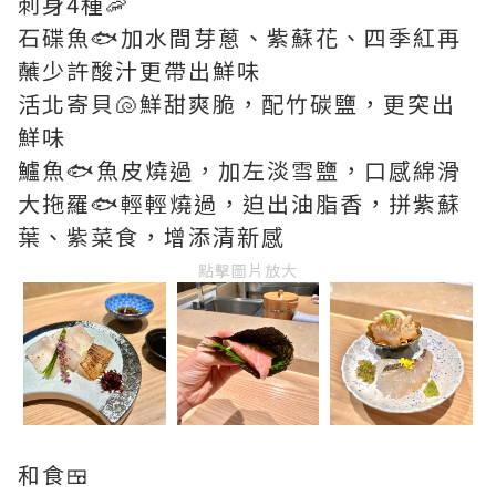
刺身4種🦐
石碟魚🐟加水間芽蔥、紫蘇花、四季紅再
蘸少許酸汁更帶出鮮味
活北寄貝🐚鮮甜爽脆，配竹碳鹽，更突出
鮮味
鱸魚🐟魚皮燒過，加左淡雪鹽，口感綿滑
大拖羅🐟輕輕燒過，迫出油脂香，拼紫蘇
葉、紫菜食，增添清新感
點擊圖片放大
和食🍱