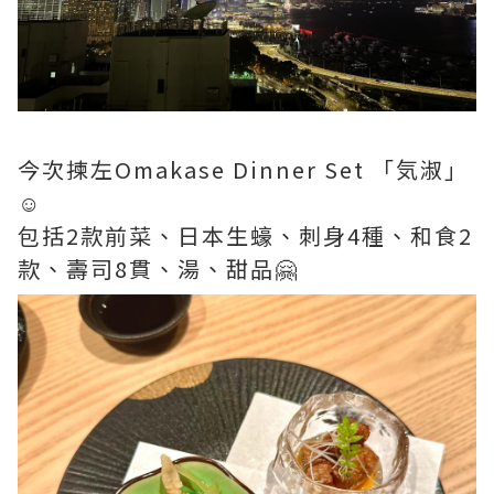
今次揀左Omakase Dinner Set 「気淑」
☺️
包括2款前菜、日本生蠔、刺身4種、和食2
款、壽司8貫、湯、甜品🤗