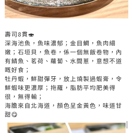
壽司8貫🍣
深海池魚，魚味濃郁；金目鯛，魚肉細
嫩；石垣貝，魚卷，係一個無飯卷物，內
有鯖魚、茗荷、蘿蔔、水間蔥，意想不道
嘅好食；
牡丹蝦，鮮甜彈牙，放上燒製過蝦膏，令
鮮蝦味更濃厚；拖羅，脂肪平均肥美得
很，無得輸；
海膽來自北海道，顏色呈金黃色，味道甘
甜😋