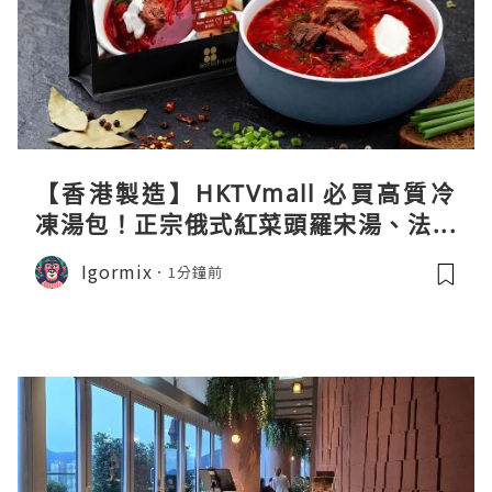
【香港製造】HKTVmall 必買高質冷
凍湯包！正宗俄式紅菜頭羅宋湯、法式
龍蝦濃湯與生酮膠原蛋白骨頭湯全攻略
Igormix
1分鐘前