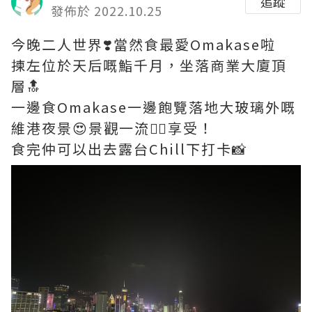
追蹤
發佈於 2022.10.25
今晚二人世界❣️當然食最愛Omakase啦
揀左位於天后嘅鮨千月，坐落商業大廈頂
層🔝
一邊食Omakase一邊飽覽落地大玻璃外嘅
維港夜景😍景觀一流👍🏻享受！
食完仲可以出去露台Chill下打卡📸