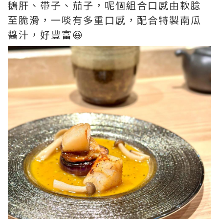
鵝肝、帶子、茄子，呢個組合口感由軟腍
至脆滑，一啖有多重口感，配合特製南瓜
醬汁，好豐富😆