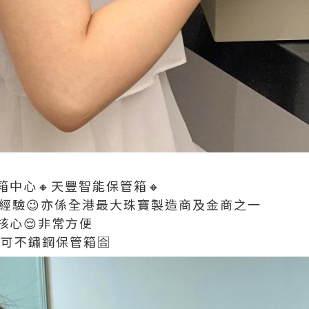
中心🔸天豐智能保管箱🔸
理經驗😉亦係全港最大珠寶製造商及金商之一
核心😌非常方便
可不鏽鋼保管箱🈴