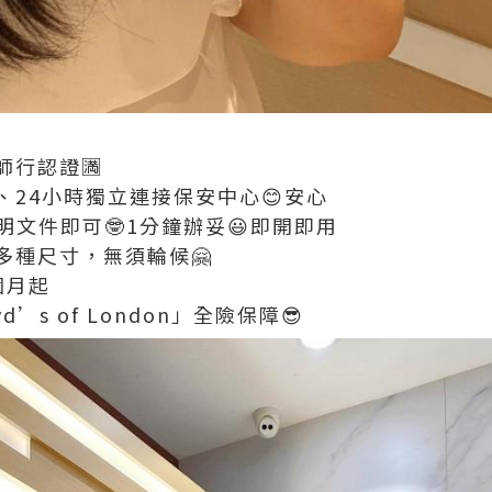
師行認證🈵
24小時獨立連接保安中心😊安心
明文件即可🤓1分鐘辦妥😃即開即用
多種尺寸，無須輪候🤗
個月起
’s of London」全險保障😎