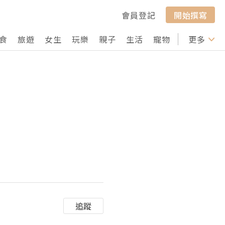
會員登記
開始撰寫
食
旅遊
女生
玩樂
親子
生活
寵物
行山
更多
打卡
追蹤