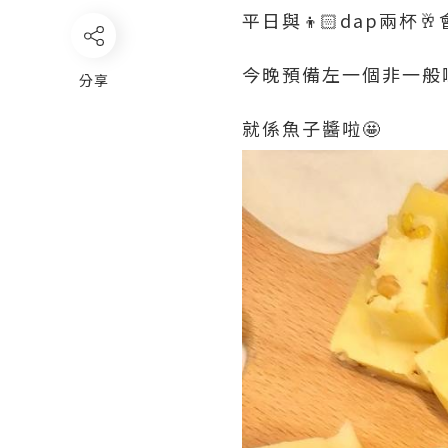
平日與👦🏻dap兩杯🥂
今晚預備左一個非一般嘅Che
分享
就係魚子醬啦🤩