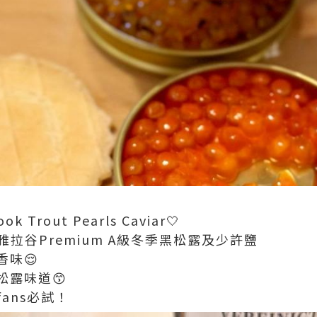
ook Trout Pearls Caviar🤍
雅拉谷Premium A級冬季黑松露及少許鹽
味😌
松露味道😙
ans必試！