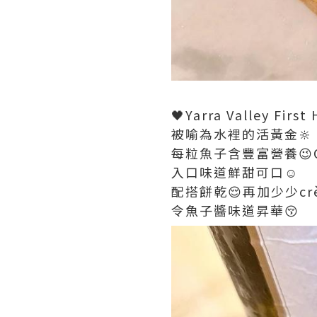
🖤Yarra Valley First
被喻為水裡的活黃金🔆
每粒魚子含豐富營養😉Om
入口味道鮮甜可口☺️
配搭餅乾😌再加少少crèm
令魚子醬味道昇華😚