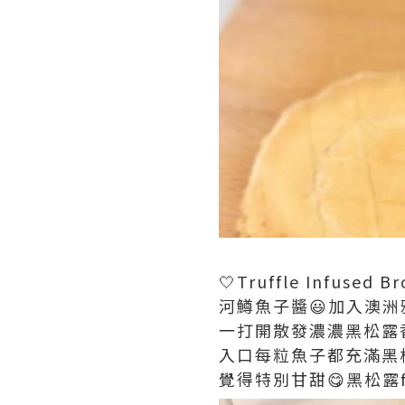
🤍Truffle Infused Br
河鱒魚子醬😃加入澳洲
一打開散發濃濃黑松露香
入口每粒魚子都充滿黑
覺得特別甘甜😋黑松露f