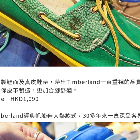
縫製鞋面及真皮鞋帶，帶出
Timberland
一直重視的品
環保皮革製造，更加合腳舒適
。
oe
HKD1,090
berland
經典帆船鞋大熱款式，
30
多年來一直深受各