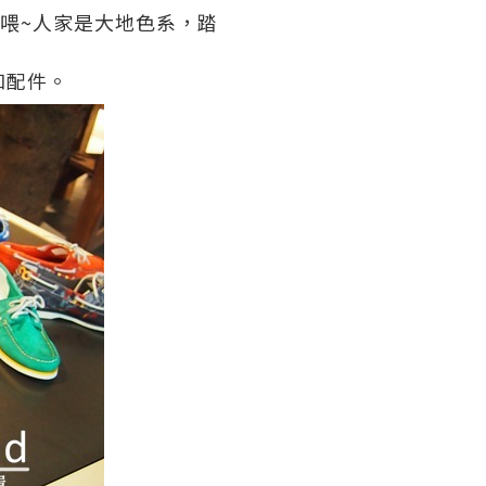
喂
~
人家是
大地色系
，踏
和配件。