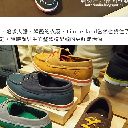
尚，追求大膽、鮮艷的衣履，
Timberland
當然也找住
鞋，讓時尚男生的整體造型顯的更鮮艷活潑！