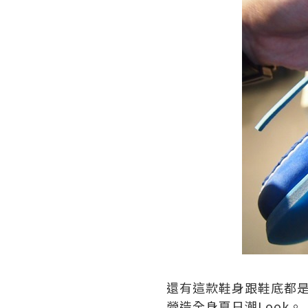
還有這款鞋身跟鞋底都
營造全身夏日潮
Look
。