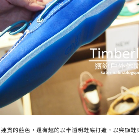
是連貫的藍色，還
有趣的
以
半透明鞋底打造
，
以突顯鞋