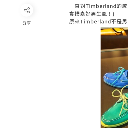
一直對
Timberland
的感
實撲素好男生風！
)
原來
Timberland
不是男
分享