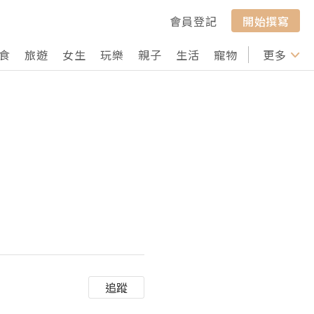
會員登記
開始撰寫
食
旅遊
女生
玩樂
親子
生活
寵物
行山
更多
打卡
追蹤