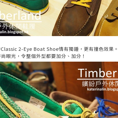
的
Classic 2-Eye Boat Shoe
情有獨鍾，更有
撞色效果
時尚眼光，令整個外型都要加分、加分！