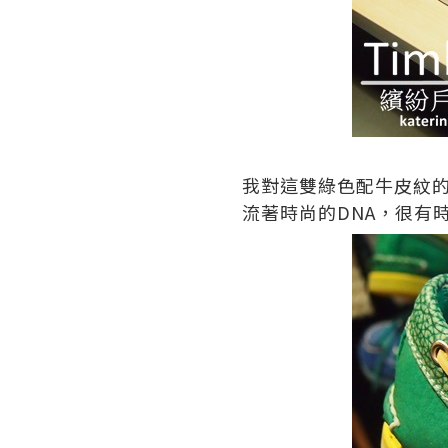
我對這雙綠色配牛皮紋
流著時尚的
DNA
，很有