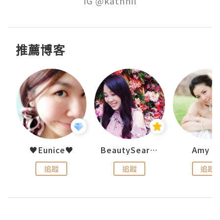
推薦博客
uit
♥Eunice♥
BeautySearch
Amy N
追蹤
追蹤
追蹤