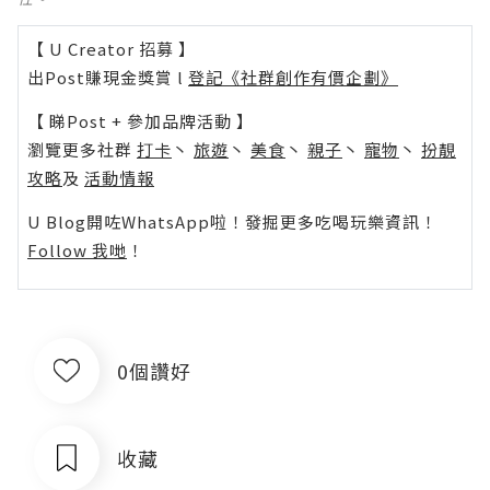
【 U Creator 招募 】
出Post賺現金獎賞 l
登記《社群創作有價企劃》
【 睇Post + 參加品牌活動 】
瀏覽更多社群
打卡
丶
旅遊
丶
美食
丶
親子
丶
寵物
丶
扮靚
攻略
及
活動情報
U Blog開咗WhatsApp啦！發掘更多吃喝玩樂資訊！
Follow 我哋
！
0個讚好
收藏