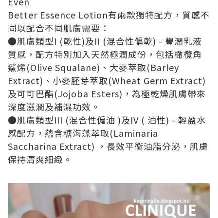
Even
Better Essence Lotion
有
兩款獨特配方，質感
不
同以
配合不同肌膚需要：
●
肌膚類型
I
(
乾性
)
及
II
(
混合性偏乾
) -
豐潤乳液
質感，配方特別加入天然極潤成份，包括橄欖角
鯊烯
(Olive Squalane)
、大麥萃取
(Barley
Extract)
、小麥胚芽萃取
(Wheat Germ Extract)
及可可巴酯
(Jojoba Esters)
，為極乾燥肌膚帶來
深度滋潤及補濕功效。
●
肌膚類型
III
(
混合性偏油
)
及
IV
(
油性
) -
輕盈水
感配方，蘊含糖海藻萃取
(Laminaria
Saccharina Extract)
，長效平衡油脂分泌，肌膚
保持清爽細緻。