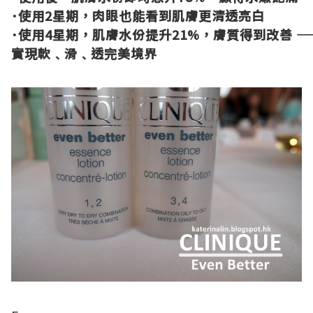
･
使用
2
星期，肉眼也能看到肌膚更清透亮白
･
使用
4
星期，肌膚水份提升
21%
，膚質得到改善
――
實現軟﹑滑﹑透完美境界