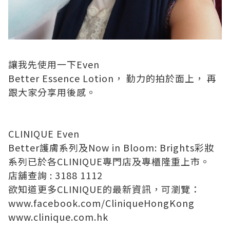
讓我先使用一下
Even
Better Essence Lotion
，
勤力
的
拍
於
面
上，
再
跟大家分享用後感。
CLINIQUE
Even
Better
護膚
系列
及
Now in Bloom: Brights
彩妝
系列已於各
CLINIQUE
專門店及專櫃隆重上市
。
店舖查詢
: 3188 1112
欲知道更多
CLINIQUE
的
最新資訊
，可瀏覽：
www.facebook.com/CliniqueHongKong
www.clinique.com.hk