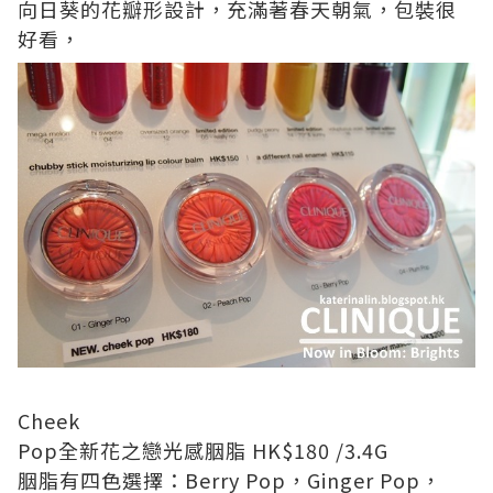
向日葵的花瓣形設計
，充滿著
春天朝氣
，包裝很
好看，
Cheek
Pop
全新花之戀光感胭脂
HK$180 /3.4
G
胭脂
有四色選擇：
Berry Pop
，
Ginger Pop
，