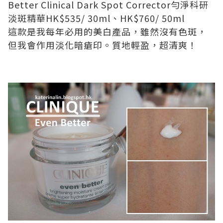
Better Clinical Dark Spot Corrector
勻淨科研
淡斑精華
HK$535
/
30ml
、
HK$760
/
50ml
這款是我每年必用的美白產品，雖然沒有
色斑
，
但我會作用淡化
暗瘡
印。質地輕盈，超清爽！