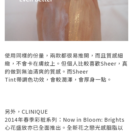
使用同樣的份量，兩款都很易推開，而且質感細
緻，不會卡在膚紋上。但個人比較喜歡
Sheer
，真
的做到
無油清爽的質感
。而
Sheer
Tint
帶調色功效，會較潤澤，會厚身一點。
另外，
CLINIQUE
2014
年春季彩粧系列：
Now in Bloom: Brights
心花盛放
亦已全面推出。
全新花之戀光感胭脂
以