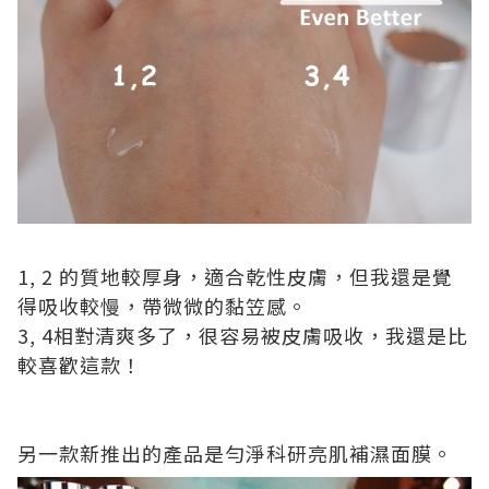
1, 2
的質地較厚身，適合
乾性
皮膚，但我還是覺
得
吸收
較慢，帶微微的黏笠感。
3, 4
相對
清爽
多了，很
容易
被
皮膚吸收
，我還是比
較喜歡這款！
另一款新推出的產品是勻淨科研亮肌補濕面膜。