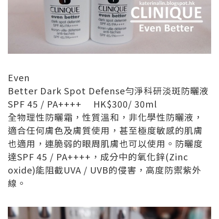
Even
Better Dark Spot Defense
勻淨科研淡斑防曬液
SPF 45 / PA++++
HK$300
/
30ml
全物理性防曬霜
，
性質溫和，非化學性防曬液，
適合任何膚色及膚質使用，甚至極度敏感的肌膚
也適用
，
連脆弱的眼周肌膚也
可以使
用
。
防曬
度
達
SPF 45 / PA++++
，
成分中的氧化鋅
(Zinc
oxide)
能阻截
UVA / UVB
的侵害
，
高度防禦紫外
線
。