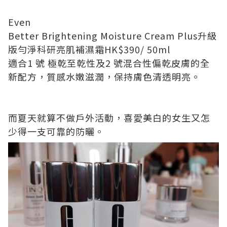
Even
Better Brightening Moisture Cream Plus
升級
版勻淨科研亮肌補濕霜
HK$390/
50ml
適合
1
號
極乾至乾性及
2
號
混合性偏乾皮膚的全
新配方，質感水嫩滋潤，保持膚色清透明亮。
而夏天就算不做戶外活動，喜愛美白的女生又怎
少得一支可靠的防曬。