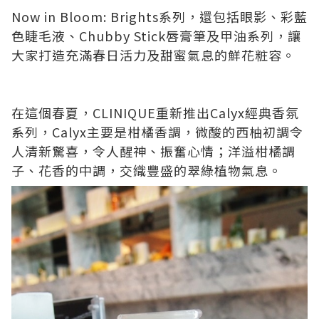
Now in Bloom: Brights
系列，還包括眼影、彩藍
色睫毛液、
Chubby Stick
唇膏筆
及
甲油系列
，讓
大家打造充滿春日活力及甜蜜氣息的鮮花粧容。
在這個春夏，
CLINIQUE
重新
推出
Calyx
經典香氛
系列，
Calyx
主要是
柑橘香調
，
微酸的西柚初調
令
人
清新驚喜
，令人
醒神、振奮心情
；
洋溢柑橘調
子、花香的中調，交織豐盛的翠綠植物氣息。