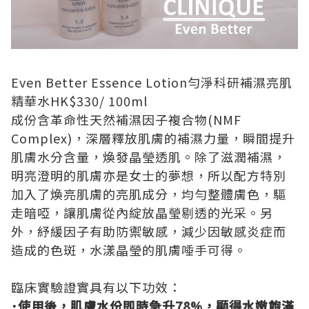
Even Better Essence Lotion
勻淨科研補濕亮肌
精華水
HK$330
/
100ml
成份含革命性天然補濕因子複合物
(NMF
Complex)
，深層釋放肌膚的補濕力量，瞬間提升
肌膚水分含量，煥發晶瑩透肌。除了滋潤補濕，
明亮澄明的肌膚亦是女士的夢想，所以配方特別
加入了煥亮肌膚的亮肌成分，均勻整體膚色，驅
走暗啞，讓肌膚從內綻放晶瑩剔透的光采。另
外，紓緩因子有助防禦敏感，減少因敏感炎症而
造成的色斑，水漾晶瑩的肌膚唾手可得。
臨床實驗證實具有以下功效：
･
使用後，肌膚水份即時急升
78%
，顯得水嫩飽滿