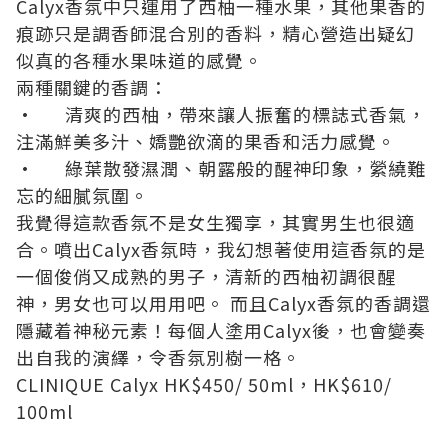
Calyx
香氛中只運用了西柚一種水果
，
其他果香的
痕跡只是調香師混合別的香料，精心營造出疑幻
似真的各種水果味道的感覺。
兩種關鍵的香調：
•
清爽的西柚，帶來讓人振奮的標誌式香氣，
注滿鮮美多汁、嬌艷欲滴的果香和活力感覺。
•
綠葉散發濕潤、朝露般的醒神印象，縈繞難
忘的細膩氛圍。
我覺得這款
香氛
不是女生獨享，其實男生也很適
合。噴出
Calyx
香氛
時，我幻想著使用這
香氛
的是
一個俊俏又成熟的男子，
清新
的
西柚初調
很
醒
神
，男女也可以用用吧。
而且
Calyx
香氛的香調
還
隱藏着神秘元素
！
每個人塗用
Calyx
後，也
會
變奏
出自我的演繹，令香氛別樹一格。
CLINIQUE
Calyx
HK$450
/
50ml
，
HK$610
/
100ml