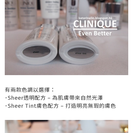
有兩款色調以選擇：
･
Sheer
透明配方
–
為肌膚帶來自然光澤
･
Sheer Tint
膚色配方
–
打造明亮無瑕的膚色