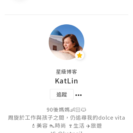
星級博客
KatLin
追蹤
90後媽媽👶🏻🐱

周旋於工作與孩子之間，仍追尋我的dolce vita

💄美容 👠時尚 🍷生活 ✈️旅遊
