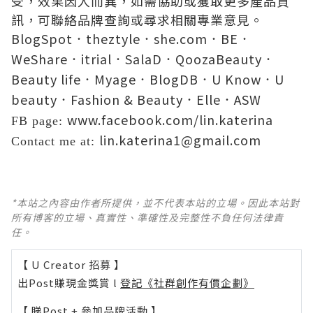
受，效果因人而異，如需協助或獲取更多產品資
訊，可聯絡品牌查詢或尋求相關專業意見。
BlogSpot
theztyle
she.com
BE
．
．
．
．
WeShare
itrial
SalaD
QoozaBeauty
．
．
．
．
Beauty life
Myage
BlogDB
U Know
U
．
．
．
．
beauty
Fashion & Beauty
Elle
ASW
．
．
．
www.facebook.com/lin.katerina
FB page:
lin.katerina1@gmail.com
Contact me at:
*本站之內容由作者所提供，並不代表本站的立場。因此本站對
所有博客的立場、真實性、準確性及完整性不負任何法律責
任。
【 U Creator 招募 】
出Post賺現金獎賞 l
登記《社群創作有價企劃》
【 睇Post + 參加品牌活動 】