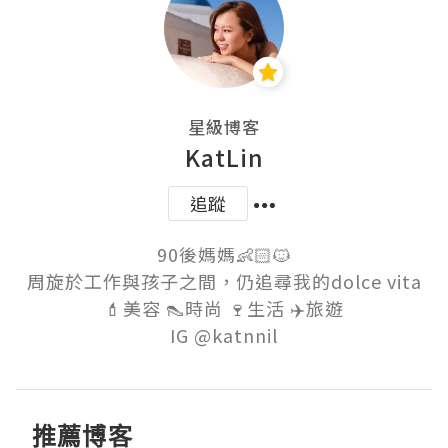
星級博客
KatLin
追蹤
90後媽媽👶🏻🐱

周旋於工作與孩子之間，仍追尋我的dolce vita

💄美容 👠時尚 🍷生活 ✈️旅遊

推薦博客