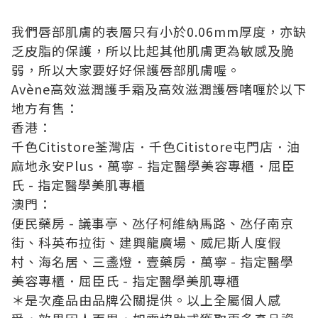
我們唇部肌膚的表層只有小於
0.06mm
厚度，亦缺
乏皮脂的保護，所以比起其他肌膚更為敏感及脆
弱，所以大家要好好保護唇部肌膚喔。
Av
è
ne
高效滋潤護手霜及高效滋潤護唇啫喱於以下
地方有售：
香港：
千色
Citistore
荃灣店．千色
Citistore
屯門店．油
麻地永安
Plus
．萬寧
-
指定醫學美容專櫃．屈臣
氏
-
指定醫學美肌專櫃
澳門：
便民藥房
-
議事亭、氹仔柯維納馬路、氹仔南京
街、科英布拉街、建興龍廣場、威尼斯人度假
村、海名居、三盞燈．壹藥房．萬寧
-
指定醫學
美容專櫃．屈臣氏
-
指定醫學美肌專櫃
＊是次產品由
品牌公關
提供。以上全屬個人感