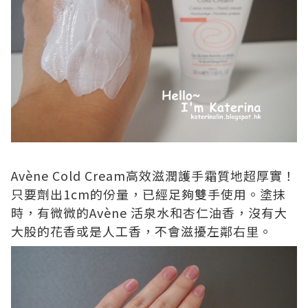
Av
è
ne Cold Cream
高效滋潤護手霜質地超厚實！
只要劑出
1cm
的份量，已經足夠雙手使用。塗抹
時，有微微的
Av
è
ne
活泉水和杏仁油香，沒有大
大股的花香或是人工香，不會滋擾左鄰右里。