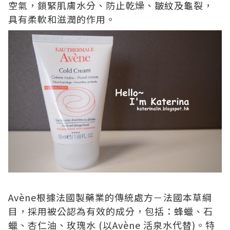
空氣，鎖緊肌膚水分、防止乾燥、皺紋及龜裂，
具有柔軟和滋潤的作用。
Av
è
ne
根據法國製藥業的傳統處方－法國本草綱
目，採用被公認為有效的成分，包括：蜂蠟、石
蠟、杏仁油、玫瑰水
(
以
Av
è
ne
活泉水代替
)
。特