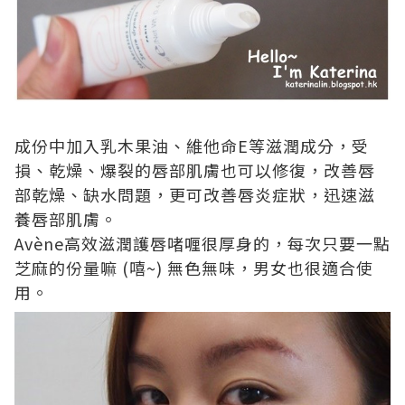
成份中加入乳木果油、維他命
E
等
滋潤
成分，受
損、乾燥、爆裂的唇部肌膚也可以修復，改善唇
部乾燥、缺水問題，更可改善唇炎症狀，迅速滋
養唇部肌膚。
Avène
高效滋潤護唇啫喱很厚身的，每次只要一點
芝麻的份量嘛
(
嘻
~)
無色無味，男女也很適合使
用。