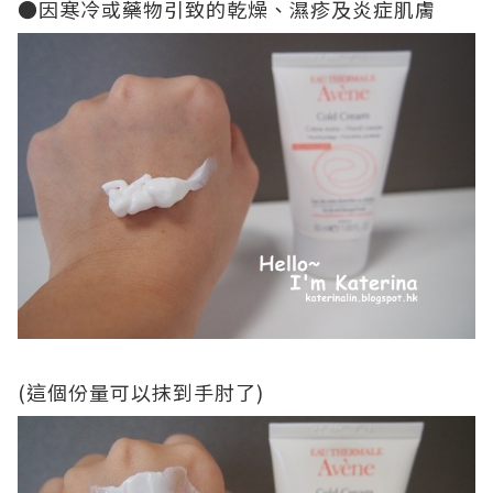
●
因寒冷或藥物引致的乾燥、濕疹及炎症肌膚
(
這個份量可以抹到手肘了
)