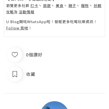
瀏覽更多社群
打卡
丶
旅遊
丶
美食
丶
親子
丶
寵物
丶
扮靚
攻略
及
活動情報
U Blog開咗WhatsApp啦！發掘更多吃喝玩樂資訊！
Follow 我哋
！
0個讚好
收藏