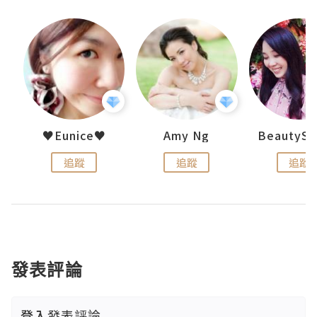
uit
♥Eunice♥
Amy Ng
追蹤
追蹤
追蹤
發表評論
登入
發表評論