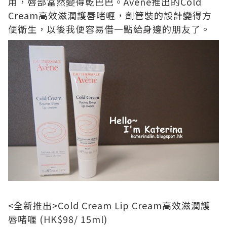
用，唇部當然變得乾巴巴。
Av
è
ne
推出的
Cold
Cream
高效滋潤護唇啫喱，劑管裝的設計變得方
便衛生，以後我便容易借一點給身邊的朋友了。
<
全新推出
>Cold Cream Lip Cream
高效滋潤護
唇啫喱
(HK$98/ 15ml)