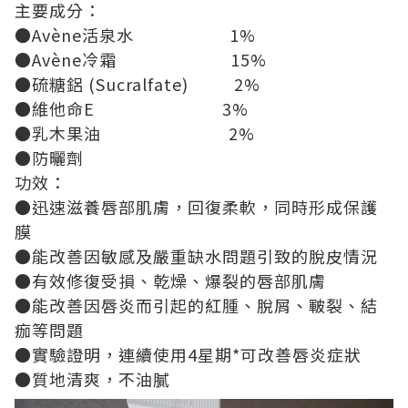
主要成分：
●
Av
è
ne
活泉水
1%
●
Av
è
ne
冷霜
15%
●
硫糖鋁
(Sucralfate) 2%
●
維他命
E 3%
●
乳木果油
2%
●
防曬劑
功效：
●
迅速滋養唇部肌膚，回復柔軟，同時形成保護
膜
●
能改善因敏感及嚴重缺水問題引致的脫皮情況
●
有效修復受損、乾燥、爆裂的唇部肌膚
●
能改善因唇炎而引起的紅腫、脫屑、皸裂、結
痂等問題
●
實驗證明，連續使用
4
星期
*
可改善唇炎症狀
●
質地清爽，不油膩