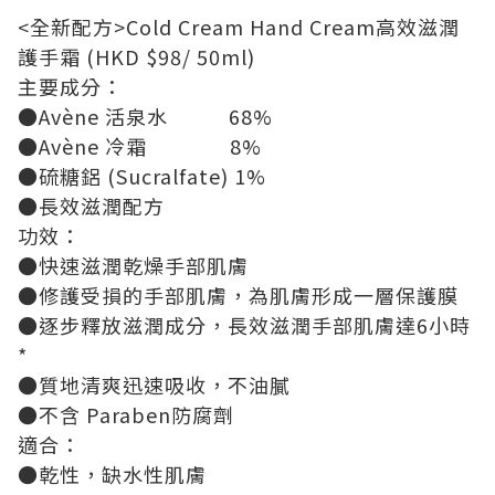
<
全新配方
>Cold Cream Hand Cream
高效滋潤
護手霜
(HKD $98/ 50ml)
主要成分：
●
Av
è
ne
活泉水
68%
●
Av
è
ne
冷霜
8%
●
硫糖鋁
(Sucralfate) 1%
●
長效滋潤配方
功效：
●
快速滋潤乾燥手部肌膚
●
修護受損的手部肌膚，為肌膚形成一層保護膜
●
逐步釋放滋潤成分，長效滋潤手部肌膚達
6
小時
*
●
質地清爽迅速吸收，不油膩
●
不含
Paraben
防腐劑
適合：
●
乾性，缺水性肌膚