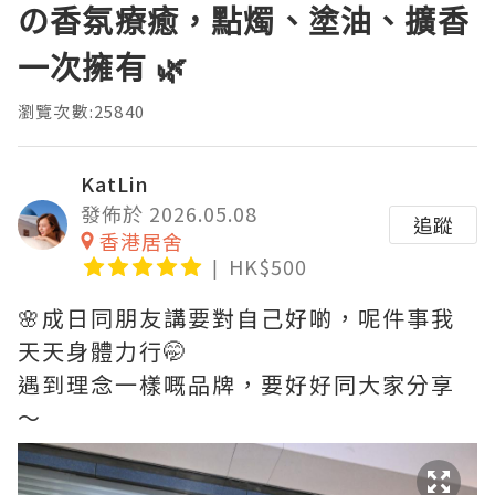
の香氛療癒，點燭、塗油、擴香
一次擁有 🌿
瀏覽次數:25840
KatLin
發佈於 2026.05.08
追蹤
香港居舍
HK$500
🌸成日同朋友講要對自己好啲，呢件事我
天天身體力行🤭
遇到理念一樣嘅品牌，要好好同大家分享
～