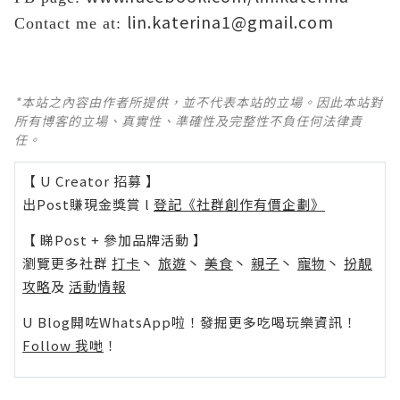
lin.katerina1@gmail.com
Contact me at:
*本站之內容由作者所提供，並不代表本站的立場。因此本站對
所有博客的立場、真實性、準確性及完整性不負任何法律責
任。
【 U Creator 招募 】
出Post賺現金獎賞 l
登記《社群創作有價企劃》
【 睇Post + 參加品牌活動 】
瀏覽更多社群
打卡
丶
旅遊
丶
美食
丶
親子
丶
寵物
丶
扮靚
攻略
及
活動情報
U Blog開咗WhatsApp啦！發掘更多吃喝玩樂資訊！
Follow 我哋
！