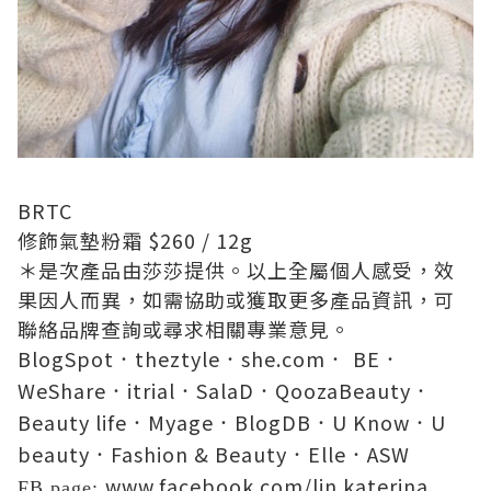
BRTC
修飾氣墊粉霜
$260 / 12g
＊是次產品由
莎莎
提供。以上全屬個人感受，效
果因人而異，如需協助或獲取更多產品資訊，可
聯絡品牌查詢或尋求相關專業意見。
BlogSpot
theztyle
she.com
BE
．
．
．
．
WeShare
itrial
SalaD
QoozaBeauty
．
．
．
．
Beauty life
Myage
BlogDB
U Know
U
．
．
．
．
beauty
Fashion & Beauty
Elle
ASW
．
．
．
www.facebook.com/lin.katerina
FB page: