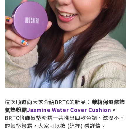
這次順道向大家介紹
BRTC
的新品：
茉莉保濕修飾
氣墊粉霜
Jasmine Water Cover Cushion
。
BRTC
修飾氣墊粉霜一共推出四款色調、滋潤不同
的氣墊粉霜，大家可以按
(
這裡
)
看詳情。