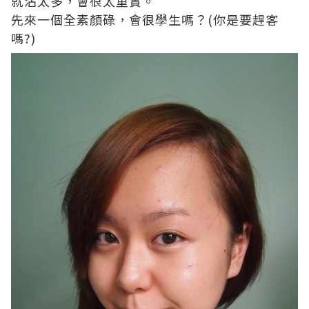
就沾太多，會很太重實。
先來一個全素顏碌，會很學生嗎？
(
你是要趕客
嗎
?)