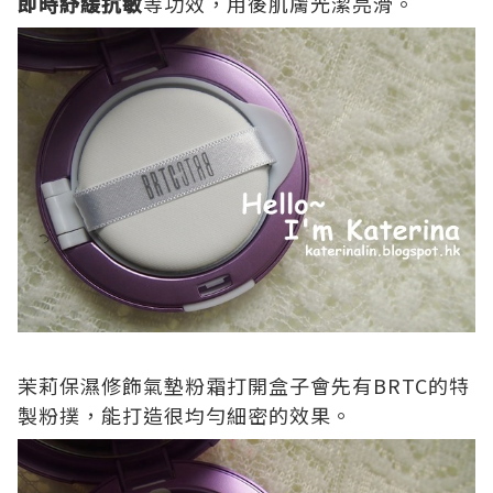
即時紓緩抗敏
等功效，用後肌膚光潔亮滑。
茉莉保濕修飾氣墊粉霜打開盒子會先有
BRTC
的特
製粉撲，能打造很均勻細密的效果。