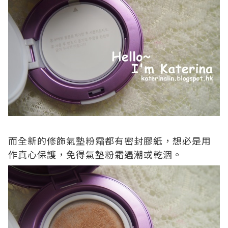
而全新的修飾氣墊粉霜都有密封膠紙，想必是用
作真心保護，免得氣墊粉霜遇潮或乾涸。