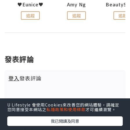
uit
♥Eunice♥
Amy Ng
追蹤
追蹤
追蹤
發表評論
登入
發表評論
U Lifestyle 會使用Cookies來改善您的網站體驗，請確定
您同意接受本網站之
私隱政策和使用條款
才可繼續瀏覽。
我已閱讀及同意