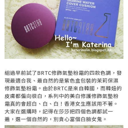
組過早前試了
BRTC
修飾氣墊粉霜的四款色調
，發
現最適合我、最自然的是紫色盒包裝的茉莉保濕
修飾氣墊粉霜。由於
BRTC
是來自韓國，而韓妞的
皮膚都偏向很白，系列中的美白修護修飾氣墊粉
霜真的會超白、白、白！
香港女生應該用不著。
大家在選購時，記得在莎莎把四個
色調都試一
遍，選一個自然的，別貪心當個白臉女鬼。