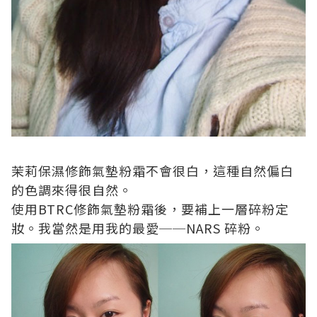
茉莉保濕修飾氣墊粉霜不會很白，這種
自然偏白
的色調來得很自然。
使用
BTRC
修飾氣墊粉霜後，要補上一層碎粉定
妝。我當然是用我的最愛──
NARS
碎粉。