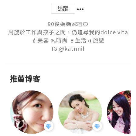
追蹤
90後媽媽👶🏻🐱

周旋於工作與孩子之間，仍追尋我的dolce vita

💄美容 👠時尚 🍷生活 ✈️旅遊

推薦博客