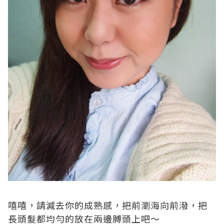
嘻嘻，請減去你的成熟感，把前瀏海向前潑，把
長頭髮都均勻的放在兩邊膊頭上吧～