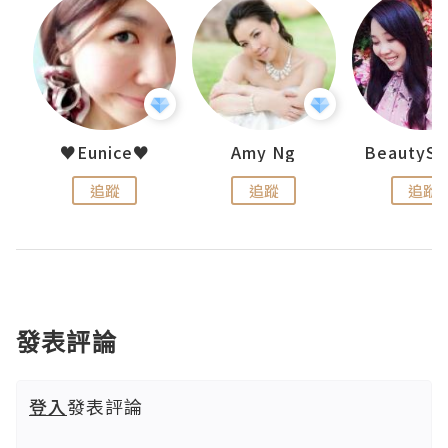
uit
♥Eunice♥
Amy Ng
追蹤
追蹤
追蹤
發表評論
登入
發表評論