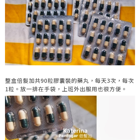
整盒倍髮加共
90
粒膠囊裝的藥丸，每天
3
次，每次
1
粒。放一排在手袋，上班外出服用也很方便。