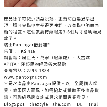
產品除了可減少頭髮脫落，更預防白髮過早出
現。還可令指甲生長得更強韌，改善指甲脆弱易
斷的程度。這個就要持續服用
3-6
個月才會明顯見
效了。
瑞士
Pantogar
倍髮加
®
售價：
HK$ 418
銷售點：屈臣氏、萬寧（配藥處）、太古城
APITA
、莎莎購物網及各大藥房
查詢電話：
2596-1834
www.pantogar.com
Pantogar
＊是次產品由
提供。以上全屬個人感
受，效果因人而異，如需協助或獲取更多產品資
訊，可聯絡品牌查詢或尋求相關專業意見。
BlogSpot
theztyle
she.com
BE
itrial
．
．
．
．
．