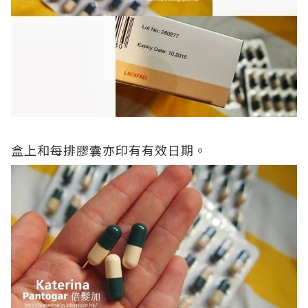
盒上和每排膠囊亦印有有效日期。