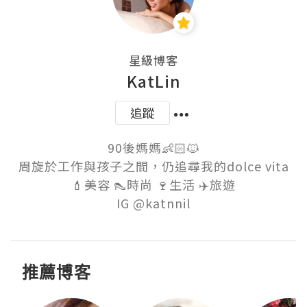
星級博客
KatLin
追蹤
90後媽媽👶🏻🐱

周旋於工作與孩子之間，仍追尋我的dolce vita

💄美容 👠時尚 🍷生活 ✈️旅遊

推薦博客