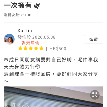
一次擁有 🌿
瀏覽次數:26136
KatLin
發佈於 2026.05.08
追蹤
香港居舍
HK$500
🌸成日同朋友講要對自己好啲，呢件事我
天天身體力行🤭
遇到理念一樣嘅品牌，要好好同大家分享
～