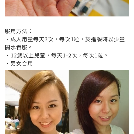
服用方法：
．成人用量每天
3
次，每次
1
粒，於進餐時以少量
開水吞服。
．
12
歲以上兒童，每天
1-2
次，每次
1
粒。
．男女合用