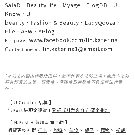
SalaD
Beauty life
Myage
BlogDB
U
．
．
．
．
Know
U
．
beauty
Fashion & Beauty
LadyQooza
．
．
．
Elle
ASW
YBlog
．
．
www.facebook.com/lin.katerina
FB page:
lin.katerina1@gmail.com
Contact me at:
*本站之內容由作者所提供，並不代表本站的立場。因此本站對
所有博客的立場、真實性、準確性及完整性不負任何法律責
任。
【 U Creator 招募 】
出Post賺現金獎賞 l
登記《社群創作有價企劃》
【 睇Post + 參加品牌活動 】
瀏覽更多社群
打卡
丶
旅遊
丶
美食
丶
親子
丶
寵物
丶
扮靚