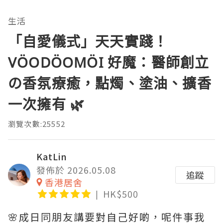
生活
「自愛儀式」天天實踐！
VÖODÖOMÖI 好魔：醫師創立
の香氛療癒，點燭、塗油、擴香
一次擁有 🌿
瀏覽次數:25552
KatLin
發佈於 2026.05.08
追蹤
香港居舍
HK$500
🌸成日同朋友講要對自己好啲，呢件事我