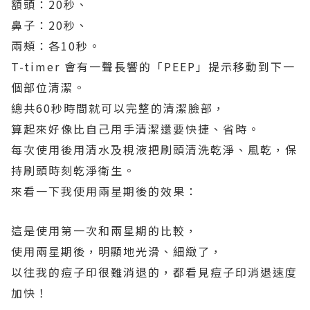
額頭：20秒、
鼻子：20秒、
兩頰：各10秒。
T-timer 會有一聲長響的「PEEP」提示移動到下一
個部位清潔。
總共60秒時間就可以完整的清潔臉部，
算起來好像比自己用手清潔還要快捷、省時。
每次使用後用清水及梘液把刷頭清洗乾淨、風乾，保
持刷頭時刻乾淨衛生。
來看一下我使用兩星期後的效果：
這是使用第一次和兩星期的比較，
使用兩星期後，明顯地光滑、細緻了，
以往我的痘子印很難消退的，都看見痘子印消退速度
加快！