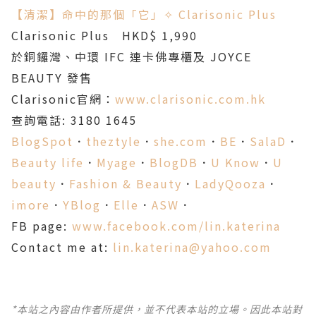
【清潔】命中的那個「它」✧ Clarisonic Plus
Clarisonic Plus HKD$ 1,990
於銅鑼灣、中環 IFC 連卡佛專櫃及 JOYCE
BEAUTY 發售
Clarisonic官網：
www.clarisonic.com.hk
查詢電話: 3180 1645
BlogSpot
．
theztyle
．
she.com
．
BE
．
SalaD
．
Beauty life
．
Myage
．
BlogDB
．
U Know
．
U
beauty
．
Fashion & Beauty
．
LadyQooza
．
imore
．
YBlog
．
Elle
．
ASW
．
FB page:
www.facebook.com/lin.katerina
Contact me at:
lin.katerina@yahoo.com
*本站之內容由作者所提供，並不代表本站的立場。因此本站對