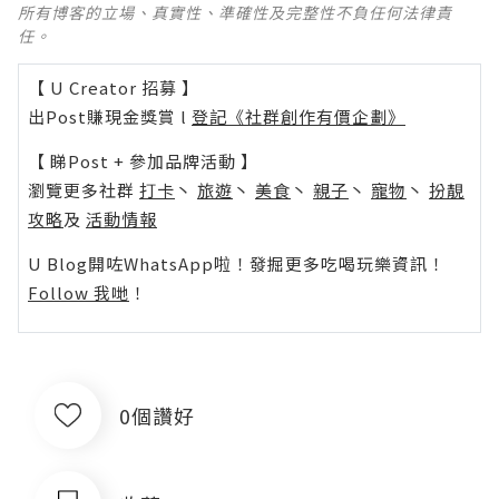
所有博客的立場、真實性、準確性及完整性不負任何法律責
任。
【 U Creator 招募 】
出Post賺現金獎賞 l
登記《社群創作有價企劃》
【 睇Post + 參加品牌活動 】
瀏覽更多社群
打卡
丶
旅遊
丶
美食
丶
親子
丶
寵物
丶
扮靚
攻略
及
活動情報
U Blog開咗WhatsApp啦！發掘更多吃喝玩樂資訊！
Follow 我哋
！
0個讚好