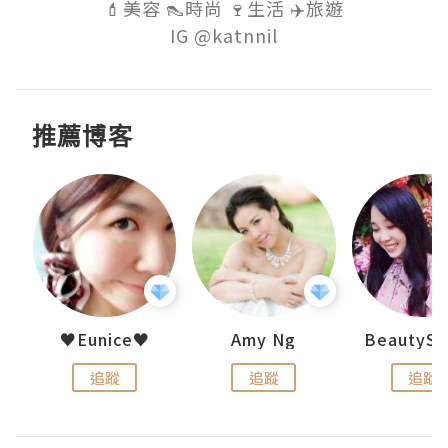
💄美容 👠時尚 🍷生活 ✈️旅遊

推薦博客
uit
♥Eunice♥
Amy Ng
追蹤
追蹤
追蹤