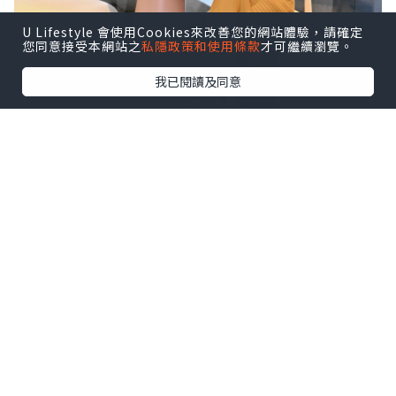
U Lifestyle 會使用Cookies來改善您的網站體驗，請確定
您同意接受本網站之
私隱政策和使用條款
才可繼續瀏覽。
我已閱讀及同意
🕯️向自己許願，從「自愛」開始——
VÖODÖOMÖI 好魔
源自法文 VOEU de Moi，由萬智杏醫師
（Dr. Joseph Wan）於2017年創立 👩‍⚕️✨
以醫生專業 × 香氛藝術，打造日常療癒儀
式。