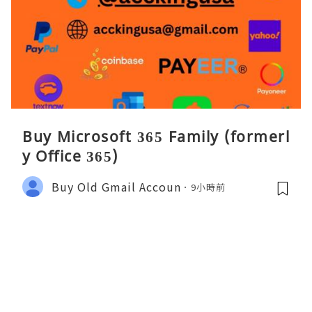
Buy Microsoft 365 Family (formerl
y Office 365)
Buy Old Gmail Accoun
9小時前