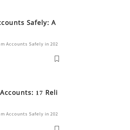
counts Safely: A
am Accounts Safely in 202
rom a simple messaging ap
communication, business,
👍👍
Accounts: 17 Reli
am Accounts Safely in 202
rom a simple messaging ap
communication, business,