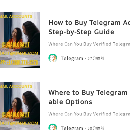
How to Buy Telegram Ac
Step-by-Step Guide
Where Can You Buy Verified Telegr
6? Telegram has rapidly evolved f
p to a multifaceted platform for 
Telegram
57分鐘前
and community 👍👍👍👍👍👍👍👍👍
Where to Buy Telegram 
able Options
Where Can You Buy Verified Telegr
6? Telegram has rapidly evolved f
p to a multifaceted platform for 
Telegram
59分鐘前