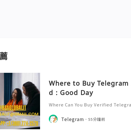
薦
Where to Buy Telegram 
d : Good Day
Where Can You Buy Verified Telegr
6? Telegram has rapidly evolved f
p to a multifaceted platform for 
Telegram
55分鐘前
and community 👍👍👍👍👍👍👍👍👍