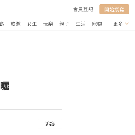
會員登記
開始撰寫
食
旅遊
女生
玩樂
親子
生活
寵物
行山
更多
打卡
防曬
追蹤