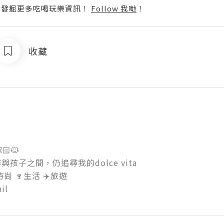
p啦！發掘更多吃喝玩樂資訊！
Follow 我哋
！
收藏
🐱

孩子之間，仍追尋我的dolce vita

時尚 🍷生活 ✈️旅遊
