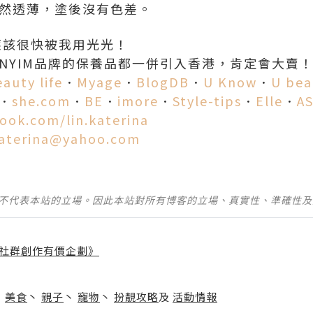
依然透薄，塗後沒有色差。
應該很快被我用光光！
NYIM品牌的保養品都一併引入香港，肯定會大賣
auty life
．
Myage
．
BlogDB
．
U Know
．
U bea
．
she.com
．
BE
．
imore
．
Style-tips
．
Elle
．
A
ook.com/lin.katerina
katerina@yahoo.com
並不代表本站的立場。因此本站對所有博客的立場、真實性、準確性
社群創作有價企劃》
】
丶
美食
丶
親子
丶
寵物
丶
扮靚攻略
及
活動情報