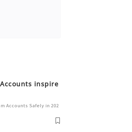
Accounts inspire
am Accounts Safely in 202
rom a simple messaging ap
communication, business,
👍👍