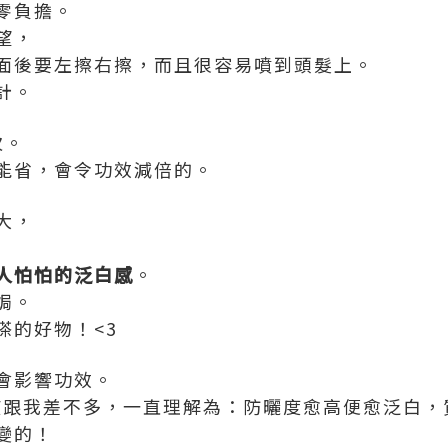
零負擔。
望，
面後要左擦右擦，而且很容易噴到頭髮上。
計。
次。
能省，會令功效減倍的。
大，
人怕怕的泛白感
。
焗。
搽的好物！<3
會影響功效。
該跟我差不多，一直理解為：防曬度愈高便愈泛白，
變的！