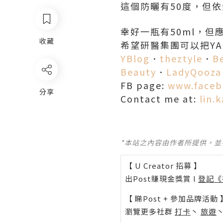
這個防曬有50度，但
幸好一瓶有50ml，但
收藏
希望研醫集團可以把YA
YBlog
．
theztyle
．
Be
Beauty
．
LadyQooza
FB page:
www.faceb
分享
Contact me at:
lin.
*本站之內容由作者所提供，
【 U Creator 招募 】
出Post賺現金獎賞 l
登記《
【 睇Post + 參加品牌活動 
瀏覽更多社群
打卡
丶
旅遊