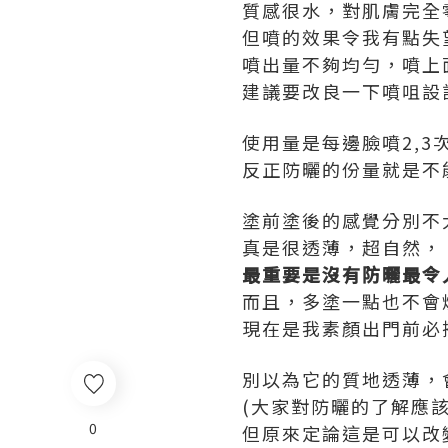
質感很水，對肌膚完全
但噴的效果令我有點失
噴出量不夠均勻，噴上
建議要改良一下噴咀設
使用量是每邊臉噴2,3
反正防曬的份量就是不
塗前塗後的感覺分別不
真是很透薄，超自然，
最重要是沒有防曬最令
而且，多塗一點也不會
現在是我素顏出門前必
別以為它的質地透薄，
(大家對防曬的了解應
0
但原來定論這是可以改