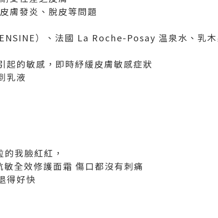
善皮膚發炎、脫皮等問題
NSINE）、法國 La Roche-Posay 温泉水、
引起的敏感，即時紓緩皮膚敏感症狀
到乳液
暗粒的我臉紅紅，
ltra抗敏全效修護面霜 傷口都沒有刺痛
退得好快