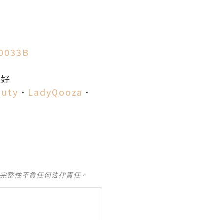
00033B
都好
auty
．
LadyQooza
．
及完整性不負任何法律責任。