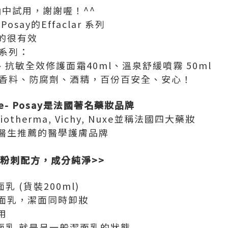
a抽中試用，謝謝喔！^^
Posay的Effaclar 系列
的很有效
 系列：
、抗敏全效修護面霜40ml、溫泉舒緩噴霧 50ml
，不含香料、防腐劑、酒精，百份百安全、安心！
- Posay
是法國著名藥妝品牌
與Biotherma, Vichy, Nuxe並稱法國四大藥妝
科醫生推薦的醫學護膚品牌
粉刺配方
，
成分純淨
>>
面乳 (貨裝200ml)
面乳，潔面同時卸妝
用
緩潔面乳 就是呈一般潔面乳的狀態