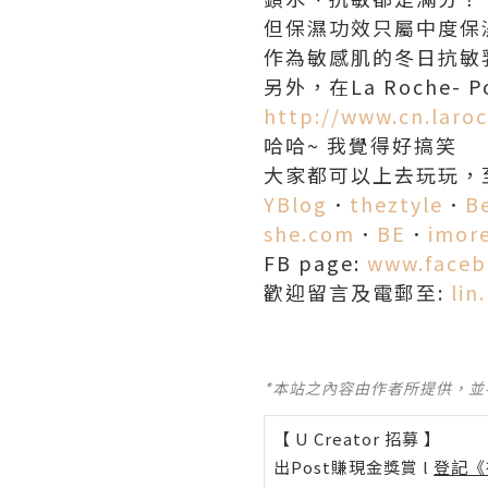
但保濕功效只屬中度保
作為敏感肌的冬日抗敏
另外，在La Roche
http://www.cn.laro
哈哈~ 我覺得好搞笑
大家都可以上去玩玩，
YBlog
．
theztyle
．
Be
she.com
．
BE
．
imor
FB page:
www.faceb
歡迎留言及電郵至:
lin
*本站之內容由作者所提供，
【 U Creator 招募 】
出Post賺現金獎賞 l
登記《