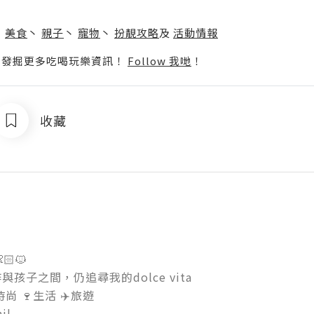
】
丶
美食
丶
親子
丶
寵物
丶
扮靚攻略
及
活動情報
p啦！發掘更多吃喝玩樂資訊！
Follow 我哋
！
收藏
🐱

孩子之間，仍追尋我的dolce vita

時尚 🍷生活 ✈️旅遊
