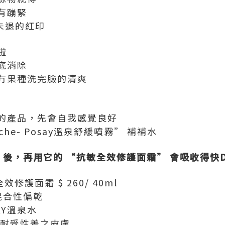
有蹦緊
l未退的紅印
啦
底消除
冇果種洗完臉的清爽
的產品，先會自我感覺良好
che- Posay溫泉舒緩噴霧” 補補水
 後，再用它的 “抗敏全效修護面霜” 會吸收得快
敏全效修護面霜 $ 260/ 40ml
混合性偏乾
SAY溫泉水
理耐受性差之皮膚