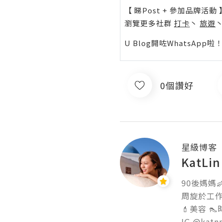
【 睇Post + 參加品牌活動 
瀏覽更多社群
打卡
丶
旅遊
U Blog開咗WhatsAp
0個讚好
星級博客
KatLin
90後媽媽👶
周旋於工作與
💄美容 👠