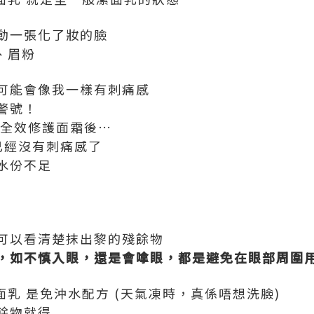
動一張化了妝的臉
脂、眉粉
可能會像我一樣有刺痛感
警號！
敏全效修護面霜後…
已經沒有刺痛感了
水份不足
可以看清楚抹出黎的殘餘物
，如不慎入眼，還是會嗱眼，都是避免在眼部周圍
緩潔面乳 是免沖水配方 (天氣凍時，真係唔想洗臉)
餘物就得