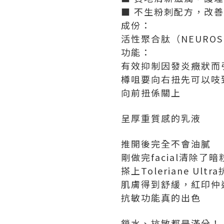
■ 不生粉刺配方，改
成份：
活性聚合肽（NEUROSE
功能：
有效抑制因發炎癥狀而
樽咀要向右扭先可以吱
向前扭係關上
呈厚重質感的乳液
推開後完全不會油膩
剛做完facial清除了
搽上Toleriane U
肌膚得到舒緩，紅印仲
抗敏功能真的出色
鎖水、抗敏都是滿分！