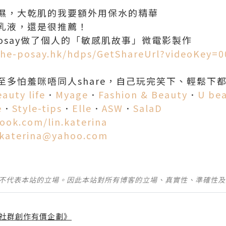
濕，大乾肌的我要額外用保水的精華
乳液，還是很推薦！
- Posay做了個人的「敏感肌故事」微電影製作
che-posay.hk/hdps/GetShareUrl?videoKey=
至多怕羞咪唔同人share，自己玩完笑下、輕鬆下
auty life
．
Myage
．
Fashion & Beauty
．
U be
e
．
Style-tips
．
Elle
．
ASW
．
SalaD
ook.com/lin.katerina
.katerina@yahoo.com
並不代表本站的立場。因此本站對所有博客的立場、真實性、準確性
社群創作有價企劃》