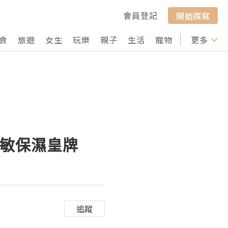
會員登記
開始撰寫
食
旅遊
女生
玩樂
親子
生活
寵物
行山
更多
打卡
Y抑敏保濕皇牌
追蹤