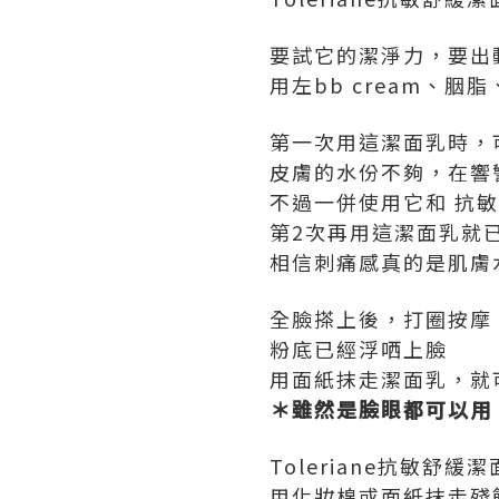
要試它的潔淨力，要出
用左bb cream、胭
第一次用這潔面乳時，
皮膚的水份不夠，在響
不過一併使用它和 抗
第2次再用這潔面乳就
相信刺痛感真的是肌膚
全臉搽上後，打圈按摩
粉底已經浮哂上臉
用面紙抹走潔面乳，就
＊雖然是
臉眼
都可以用
Toleriane抗敏舒
用化妝棉或面紙抹走殘