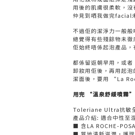
用後的肌膚很柔軟，沒
仲見到哂我做完facia
不過佢的潔淨力一般般
總覺得有些殘餘物未徹
佢始終唔係起泡產品，
都係留返朝早用，或者
卸妝用佢後，再用起泡
潔面後，要用 “La Ro
用完 “溫泉舒緩噴霧”
Toleriane Ultra抗
產品介紹: 適合中性至
■ 含LA ROCHE-PO
■ 質地清新滋潤，護