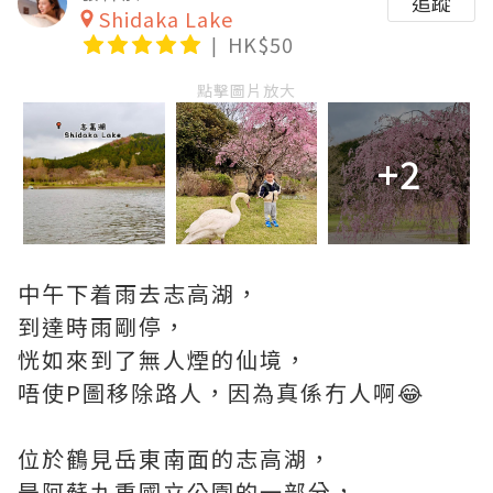
追蹤
Shidaka Lake
HK$50
點擊圖片放大
+2
中午下着雨去志高湖，
到達時雨剛停，
恍如來到了無人煙的仙境，
唔使P圖移除路人，因為真係冇人啊😂
位於鶴見岳東南面的志高湖，
是阿蘇九重國立公園的一部分，