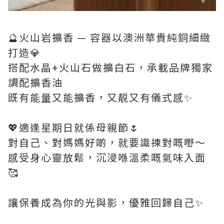
🔮火山岩擴香 — 容器以澳洲華貴純銅細緻
打造💎
搭配水晶+火山石做擴白石，承載品牌獨家
調配擴香油
既有能量又能擴香，又靚又有儀式感✨
💖適逢星期日就係母親節🌷
對自己、對媽媽好啲，就要識揀對嘅嘢～
感受身心靈放鬆，沉浸喺溫柔嘅氣味入面
🥰
讓保養成為你的光與影，優雅回歸自己✨