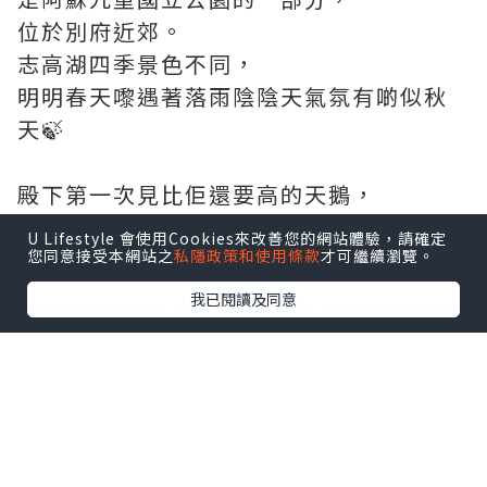
位於別府近郊。
志高湖四季景色不同，
明明春天嚟遇著落雨陰陰天氣氛有啲似秋
天🍃
殿下第一次見比佢還要高的天鵝，
初初有啲驚，之後餵鵝愈餵愈開心。
U Lifestyle 會使用Cookies來改善您的網站體驗，請確定
您同意接受本網站之
私隱政策和使用條款
才可繼續瀏覽。
點擊圖片放大
我已閱讀及同意