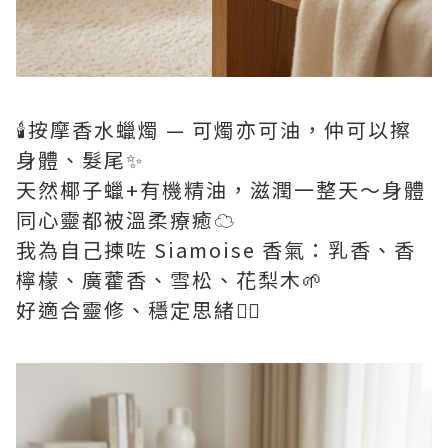
🕯️按摩香水蠟燭 — 可燭亦可油，仲可以擦
身體、髮尾✨
天然椰子蠟+有機精油，滋潤一整天～身體
同心靈都被溫柔療癒☁️
我為自己揀咗 Siamoise 香氣：乳香、香
檸檬、廣藿香、雪松、花梨木🌱
好適合靈修、穩定思緒🧘‍♀️