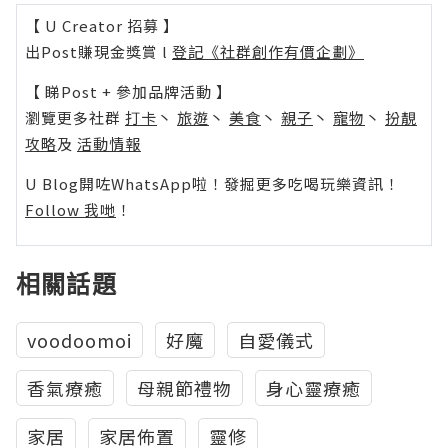
【 U Creator 招募 】
出Post賺現金獎賞 l
登記《社群創作有價企劃》
【 睇Post + 參加品牌活動 】
瀏覽更多社群
打卡
丶
旅遊
丶
美食
丶
親子
丶
寵物
丶
扮靚
攻略
及
活動情報
U Blog開咗WhatsApp啦！發掘更多吃喝玩樂資訊！
Follow 我哋
！
相關話題
voodoomoi
好魔
自愛儀式
香氣療癒
母親節禮物
身心靈療癒
家居
家居佈置
靈修