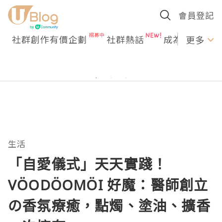
會員登記
社群創作有價企劃
社群熱話
成為U Creato
更多
生活
「自愛儀式」天天實踐！
VÖODÖOMÖI 好魔：醫師創立
の香氛療癒，點燭、塗油、擴香