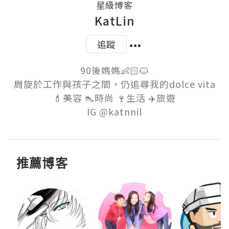
星級博客
KatLin
追蹤
90後媽媽👶🏻🐱

周旋於工作與孩子之間，仍追尋我的dolce vita

💄美容 👠時尚 🍷生活 ✈️旅遊

推薦博客