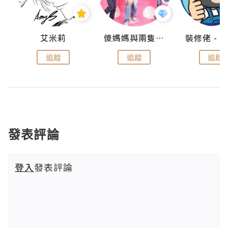
點滴
艾米莉
儍媽媽與兩隻小魔怪之家
追蹤
追蹤
追蹤
發表評論
登入
發表評論