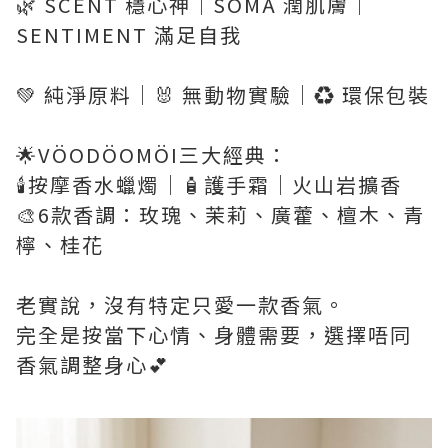
🌿 SCENT 穩心神｜SOMA 潤肌膚｜
SENTIMENT 滿足自我
💚 純淨原料｜🐰 無動物實驗｜♻️ 環保包裝
🌟VÖODÖOMÖI三大經典：
🕯️按摩香水蠟燭｜🧴護手霜｜火山岩擴香
🎨6款香調：玫瑰、茉莉、廣藿、檀木、青
檸、桂花
老實說，沒有特定只愛一款香氣。
完全是按當下心情、身體需要，選擇唔同
香氣調整身心💕