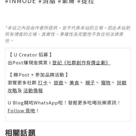
#INMODE #消脂 #緊膚 #提拉
*本站之內容由作者所提供，並不代表本站的立場。因此本站對
所有博客的立場、真實性、準確性及完整性不負任何法律責
任。
【 U Creator 招募 】
出Post賺現金獎賞 l
登記《社群創作有價企劃》
【 睇Post + 參加品牌活動 】
瀏覽更多社群
打卡
丶
旅遊
丶
美食
丶
親子
丶
寵物
丶
扮靚
攻略
及
活動情報
U Blog開咗WhatsApp啦！發掘更多吃喝玩樂資訊！
Follow 我哋
！
相關話題