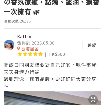
の香氛療癒，點燭、塗油、擴香
一次擁有 🌿
瀏覽次數:26136
KatLin
發佈於 2026.05.08
追蹤
香港居舍
HK$500
🌸成日同朋友講要對自己好啲，呢件事我
天天身體力行🤭
遇到理念一樣嘅品牌，要好好同大家分享
～