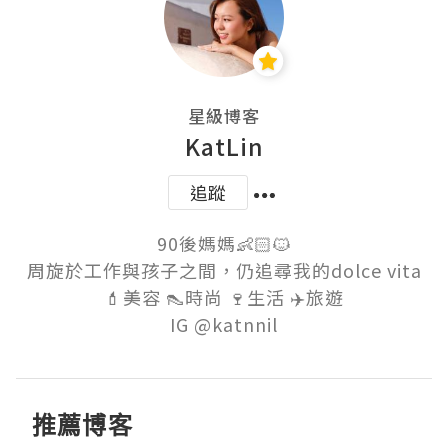
星級博客
KatLin
追蹤
90後媽媽👶🏻🐱

周旋於工作與孩子之間，仍追尋我的dolce vita

💄美容 👠時尚 🍷生活 ✈️旅遊

推薦博客