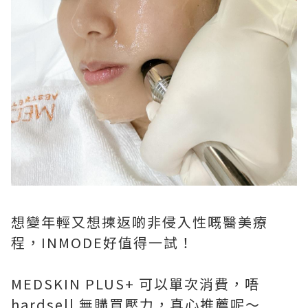
想變年輕又想揀返啲非侵入性嘅醫美療
程，INMODE好值得一試！
MEDSKIN PLUS+ 可以單次消費，唔
hardsell 無購買壓力，真心推薦呢～