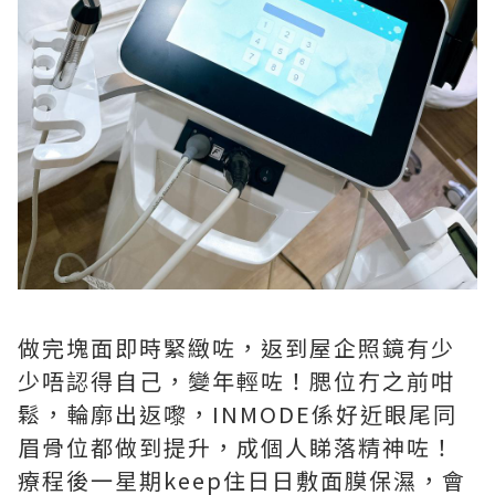
做完塊面即時緊緻咗，返到屋企照鏡有少
少唔認得自己，變年輕咗！腮位冇之前咁
鬆，輪廓出返嚟，INMODE係好近眼尾同
眉骨位都做到提升，成個人睇落精神咗！
療程後一星期keep住日日敷面膜保濕，會