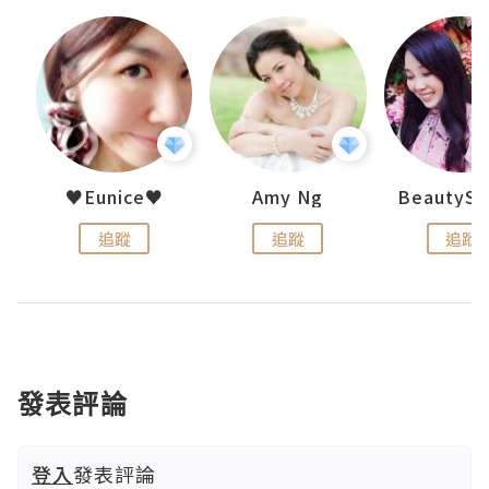
uit
♥Eunice♥
Amy Ng
追蹤
追蹤
追蹤
發表評論
登入
發表評論