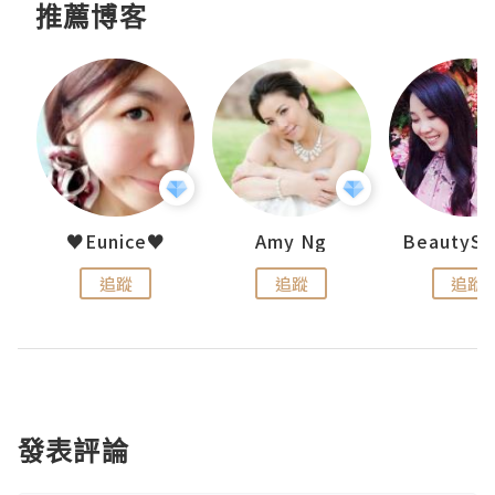
推薦博客
uit
♥Eunice♥
Amy Ng
追蹤
追蹤
追蹤
發表評論