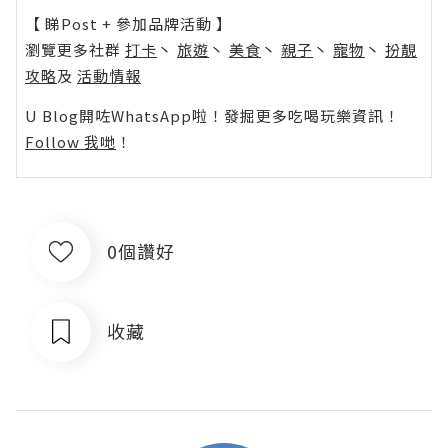
【 睇Post + 參加品牌活動 】
瀏覽更多社群
打卡
丶
旅遊
丶
美食
丶
親子
丶
寵物
丶
扮靚
攻略
及
活動情報
U Blog開咗WhatsApp啦！發掘更多吃喝玩樂資訊！
Follow 我哋
！
0個讚好
收藏