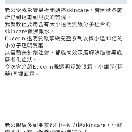
老公受我影響最近開始搽skincare，皆因秋冬乾
燥已到達乾到甩皮的苦況，
我就教佢要用含有大小透明質酸分子組合的
skincare保濕鎖水，
Eucerin 透明質酸緊緻充盈系列以微小達40倍的
小分子透明質酸，
無需醫美針劑注射，都能高效深層解決皺紋等底
層老化症狀。
今次會介紹Eucerin嘅透明質酸眼霜、小銀彈(精
華)同埋面霜。
老公眼紋多到朋友都叫佢勤力搽skincare，小鮮
肉不再，努力保養相信仲有得救！