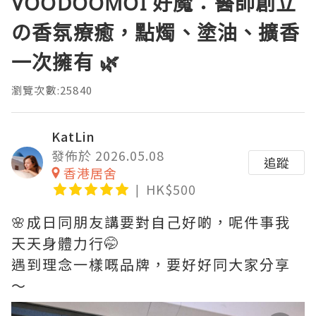
VÖODÖOMÖI 好魔：醫師創立
の香氛療癒，點燭、塗油、擴香
一次擁有 🌿
瀏覽次數:25840
KatLin
發佈於 2026.05.08
追蹤
香港居舍
HK$500
🌸成日同朋友講要對自己好啲，呢件事我
天天身體力行🤭
遇到理念一樣嘅品牌，要好好同大家分享
～