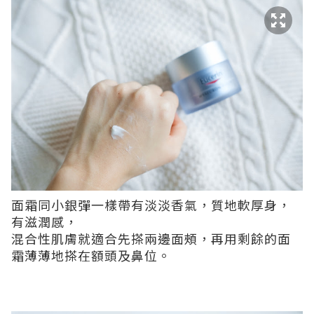
面霜同小銀彈一樣帶有淡淡香氣，質地軟厚身，
有滋潤感，
混合性肌膚就適合先搽兩邊面頰，再用剩餘的面
霜薄薄地搽在額頭及鼻位。