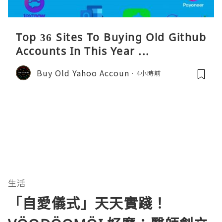
Top 36 Sites To Buying Old Github
Accounts In This Year ...
Buy Old Yahoo Accoun
4小時前
生活
「自愛儀式」天天實踐！