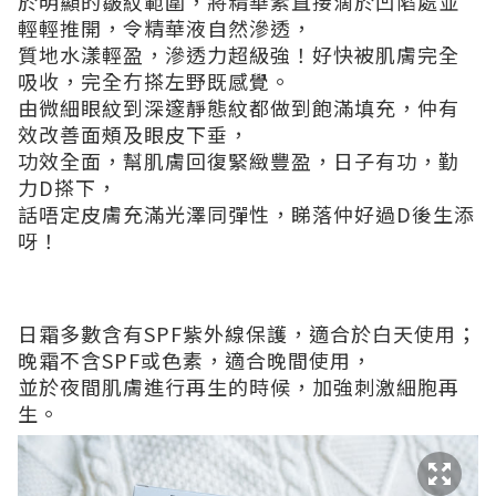
於明顯的皺紋範圍，將精華素直接滴於凹陷處並
輕輕推開，令精華液自然滲透，
質地水漾輕盈，滲透力超級強！好快被肌膚完全
吸收，完全冇搽左野既感覺。
由微細眼紋到深邃靜態紋都做到飽滿填充，仲有
效改善面頰及眼皮下垂，
功效全面，幫肌膚回復緊緻豐盈，日子有功，勤
力D搽下，
話唔定皮膚充滿光澤同彈性，睇落仲好過D後生添
呀！
日霜多數含有SPF紫外線保護，適合於白天使用；
晚霜不含SPF或色素，適合晚間使用，
並於夜間肌膚進行再生的時候，加強刺激細胞再
生。