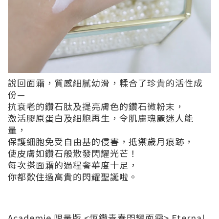
說回面霜，質感細膩幼滑，糅合了珍貴的活性成
份—
抗衰老的鑽石肽及提亮膚色的鑽石微粉末，
激活膠原蛋白及細胞再生，令肌膚瑰麗迷人能
量，
保護細胞免受自由基的侵害，抵禦歲月痕跡，
使皮膚如鑽石般散發閃耀光芒！
每次搽面霜的過程奢華度十足，
你都歎住過高貴的閃耀聖誕啦。
Academie 限量版 <恆鑽青春閃耀面霜> Eternal