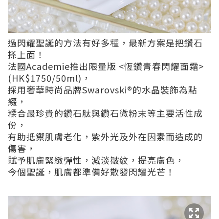
過閃耀聖誕的方法有好多種，最新方案是把鑽石
搽上面！
法國Academie推出限量版 <恆鑽青春閃耀面霜>
(HK$1750/50ml)，
採用奢華時尚品牌Swarovski®的水晶裝飾為點
綴，
糅合最珍貴的鑽石肽與鑽石微粉末等主要活性成
份，
有助抵禦肌膚老化，紫外光及外在因素而造成的
傷害，
賦予肌膚緊緻彈性，減淡皺紋，提亮膚色，
今個聖誕，肌膚都準備好散發閃耀光芒！