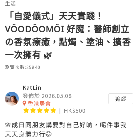
生活
「自愛儀式」天天實踐！
VÖODÖOMÖI 好魔：醫師創立
の香氛療癒，點燭、塗油、擴香
一次擁有 🌿
瀏覽次數:25840
KatLin
發佈於 2026.05.08
追蹤
香港居舍
HK$500
🌸成日同朋友講要對自己好啲，呢件事我
天天身體力行🤭