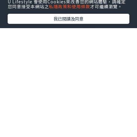
U Lifestyle 會使用Cookies來改善您的網站體驗，請確定
您同意接受本網站之
私隱政策和使用條款
才可繼續瀏覽。
我已閱讀及同意
🕯️向自己許願，從「自愛」開始——
VÖODÖOMÖI 好魔
源自法文 VOEU de Moi，由萬智杏醫師
（Dr. Joseph Wan）於2017年創立 👩‍⚕️✨
以醫生專業 × 香氛藝術，打造日常療癒儀
式。