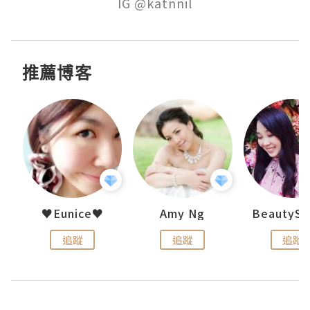
推薦博客
uit
♥Eunice♥
Amy Ng
追蹤
追蹤
追蹤