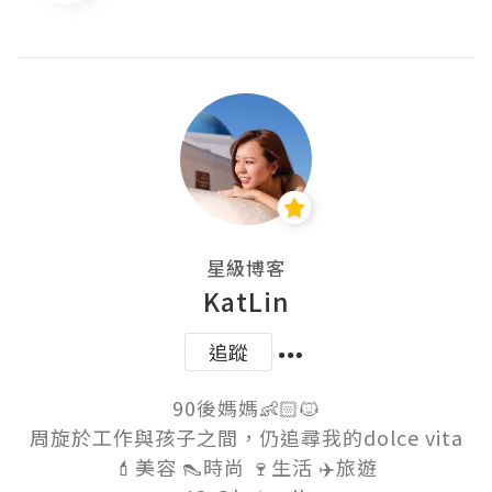
星級博客
KatLin
追蹤
90後媽媽👶🏻🐱

周旋於工作與孩子之間，仍追尋我的dolce vita

💄美容 👠時尚 🍷生活 ✈️旅遊
