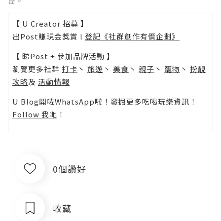
任。
【 U Creator 招募 】
出Post賺現金獎賞 l
登記《社群創作有價企劃》
【 睇Post + 參加品牌活動 】
瀏覽更多社群
打卡
丶
旅遊
丶
美食
丶
親子
丶
寵物
丶
扮靚
攻略
及
活動情報
U Blog開咗WhatsApp啦！發掘更多吃喝玩樂資訊！
Follow 我哋
！
0個讚好
收藏