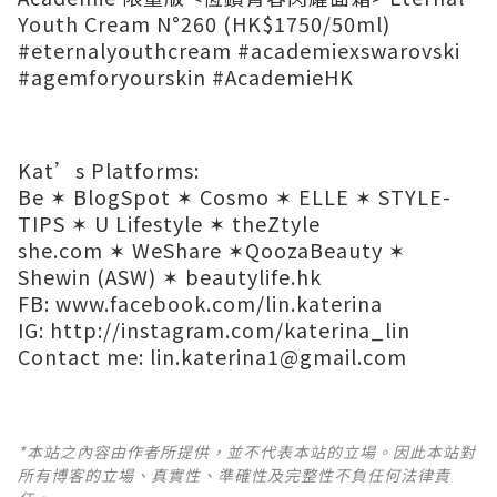
Youth Cream N°260 (HK$1750/50ml)
#eternalyouthcream #academiexswarovski
#agemforyourskin #AcademieHK
Kat’s Platforms:
Be
✶
BlogSpot
✶
Cosmo
✶
ELLE
✶
STYLE-
TIPS
✶
U Lifestyle
✶
theZtyle​
she.com
✶
WeShare
✶
QoozaBeauty
✶
Shewin (ASW)
✶
beautylife.hk
FB:
www.facebook.com/lin.katerina
IG:
http://instagram.com/katerina_lin
Contact me:
lin.katerina1@gmail.com
*本站之內容由作者所提供，並不代表本站的立場。因此本站對
所有博客的立場、真實性、準確性及完整性不負任何法律責