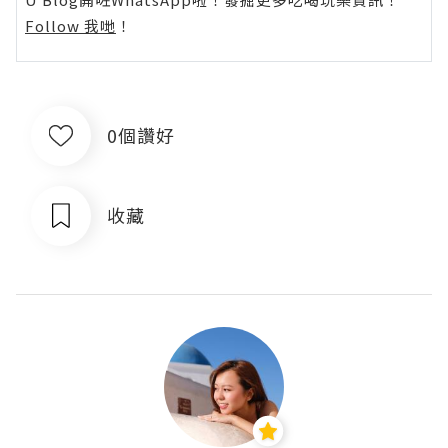
Follow 我哋
！
0個讚好
收藏