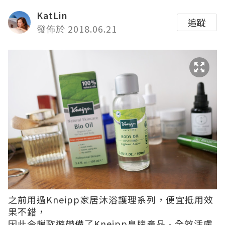
KatLin
追蹤
發佈於 2018.06.21
之前用過
Kneipp家居沐浴護理系列
，便宜抵用效
果不錯，
因此今趟歐遊帶備了Kneipp皇牌產品 - 全效活膚