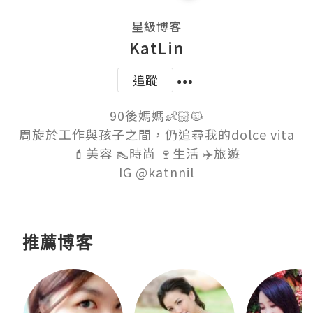
星級博客
KatLin
追蹤
90後媽媽👶🏻🐱

周旋於工作與孩子之間，仍追尋我的dolce vita

💄美容 👠時尚 🍷生活 ✈️旅遊

推薦博客