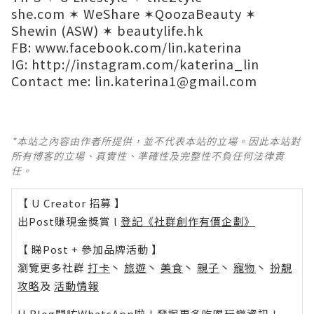
she.com
✶
WeShare
✶
QoozaBeauty
✶
Shewin (ASW)
✶
beautylife.hk
FB:
www.facebook.com/lin.katerina
IG:
http://instagram.com/katerina_lin
Contact me:
lin.katerina1@gmail.com
*本站之內容由作者所提供，並不代表本站的立場。因此本站對
所有博客的立場、真實性、準確性及完整性不負任何法律責
任。
【 U Creator 招募 】
出Post賺現金獎賞 l
登記《社群創作有價企劃》
【 睇Post + 參加品牌活動 】
瀏覽更多社群
打卡
丶
旅遊
丶
美食
丶
親子
丶
寵物
丶
扮靚
攻略
及
活動情報
U Blog開咗WhatsApp啦！發掘更多吃喝玩樂資訊！