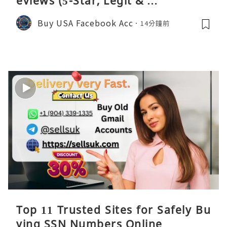
eviews (5-Star, Legit & …
Buy USA Facebook Acc
14分鐘前
Top 11 Trusted Sites for Safely Bu
ying SSN Numbers Online