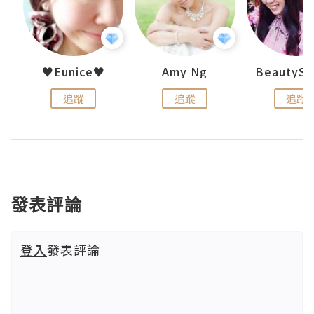
uit
♥Eunice♥
Amy Ng
追蹤
追蹤
追蹤
發表評論
登入
發表評論