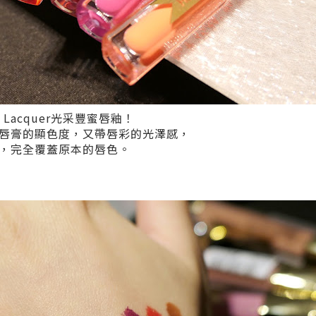
Lacquer光采豐蜜唇釉！
唇膏的顯色度，又帶唇彩的光澤感，
，完全覆蓋原本的唇色。