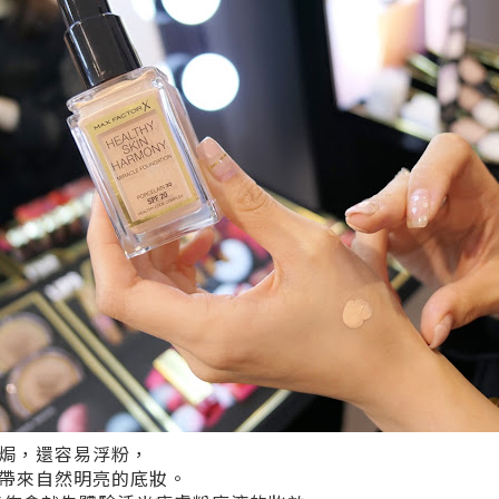
焗，還容易浮粉，
帶來自然明亮的底妝。