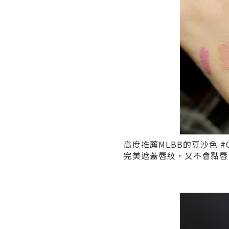
高度推薦MLBB的豆沙色 #C
完美遮蓋唇紋，又不會黏唇