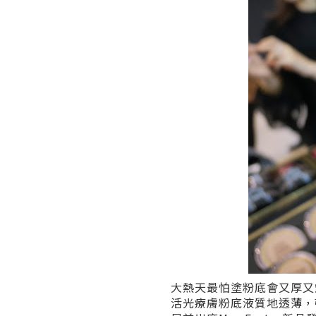
大熱天最怕塗粉底會又厚又
活光療膚粉底液質地透薄，