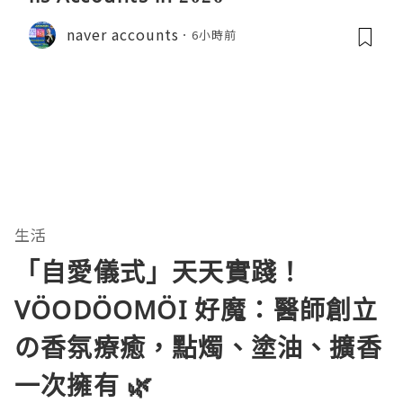
naver accounts
6小時前
生活
「自愛儀式」天天實踐！
VÖODÖOMÖI 好魔：醫師創立
の香氛療癒，點燭、塗油、擴香
一次擁有 🌿