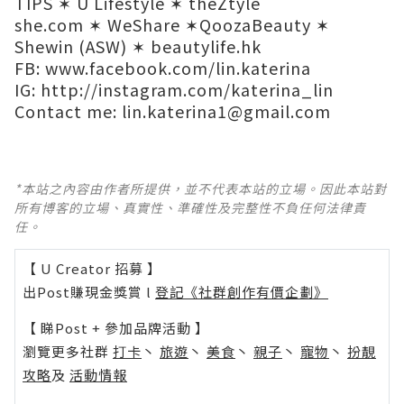
TIPS
✶
U Lifestyle
✶
theZtyle​
she.com
✶
WeShare
✶
QoozaBeauty
✶
Shewin (ASW)
✶
beautylife.hk
FB:
www.facebook.com/lin.katerina
IG:
http://instagram.com/katerina_lin
Contact me:
lin.katerina1@gmail.com
*本站之內容由作者所提供，並不代表本站的立場。因此本站對
所有博客的立場、真實性、準確性及完整性不負任何法律責
任。
【 U Creator 招募 】
出Post賺現金獎賞 l
登記《社群創作有價企劃》
【 睇Post + 參加品牌活動 】
瀏覽更多社群
打卡
丶
旅遊
丶
美食
丶
親子
丶
寵物
丶
扮靚
攻略
及
活動情報