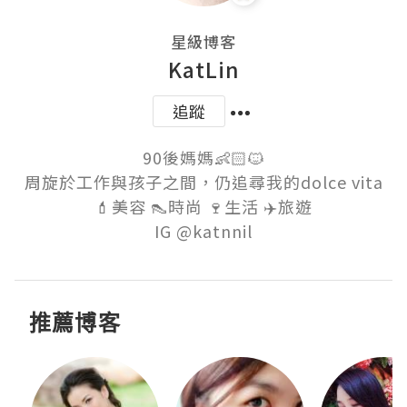
星級博客
KatLin
追蹤
90後媽媽👶🏻🐱

周旋於工作與孩子之間，仍追尋我的dolce vita

💄美容 👠時尚 🍷生活 ✈️旅遊

推薦博客