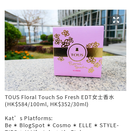
TOUS Floral Touch So Fresh EDT女士香水
(HK$584/100ml, HK$352/30ml)
Kat’s Platforms:
Be
✶
BlogSpot
✶
Cosmo
✶
ELLE
✶
STYLE-