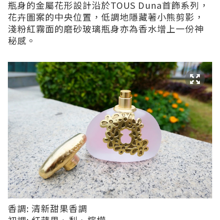
瓶身的金屬花形設計沿於TOUS Duna首飾系列，
花卉圖案的中央位置，低調地隱藏著小熊剪影，
淺粉紅霧面的磨砂玻璃瓶身亦為香水增上一份神
秘感。
香調: 清新甜果香調
初調: 紅蘋果、梨、檸檬