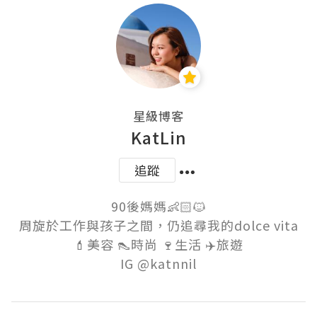
星級博客
KatLin
追蹤
90後媽媽👶🏻🐱

周旋於工作與孩子之間，仍追尋我的dolce vita

💄美容 👠時尚 🍷生活 ✈️旅遊
