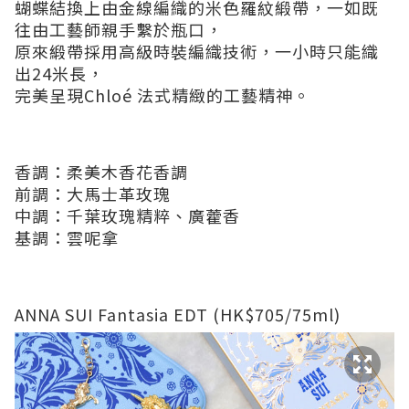
蝴蝶結換上由金線編織的米色羅紋緞帶，一如既
往由工藝師親手繫於瓶口，
原來緞帶採用高級時裝編織技術，一小時只能織
出24米長，
完美呈現Chloé 法式精緻的工藝精神。
香調：柔美木香花香調
前調：大馬士革玫瑰
中調：千葉玫瑰精粹、廣藿香
基調：雲呢拿
ANNA SUI Fantasia EDT (HK$705/75ml)