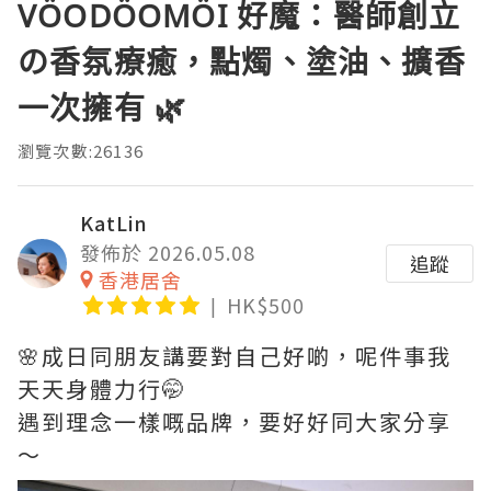
VÖODÖOMÖI 好魔：醫師創立
の香氛療癒，點燭、塗油、擴香
一次擁有 🌿
瀏覽次數:26136
KatLin
發佈於 2026.05.08
追蹤
香港居舍
HK$500
🌸成日同朋友講要對自己好啲，呢件事我
天天身體力行🤭
遇到理念一樣嘅品牌，要好好同大家分享
～