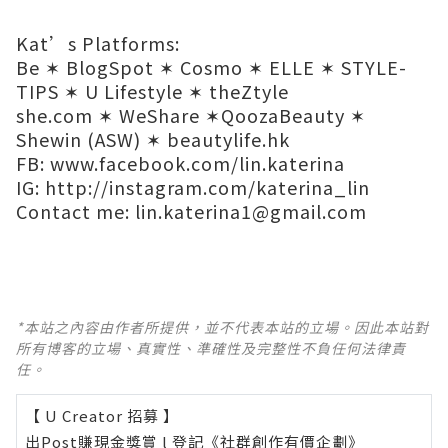
Kat’s Platforms:
Be
✶
BlogSpot
✶
Cosmo
✶
ELLE
✶
STYLE-
TIPS
✶
U Lifestyle
✶
theZtyle​
she.com
✶
WeShare
✶
QoozaBeauty
✶
Shewin (ASW)
✶
beautylife.hk
FB:
www.facebook.com/lin.katerina
IG:
http://instagram.com/katerina_lin
Contact me:
lin.katerina1@gmail.com
*本站之內容由作者所提供，並不代表本站的立場。因此本站對
所有博客的立場、真實性、準確性及完整性不負任何法律責
任。
【 U Creator 招募 】
出Post賺現金獎賞 l
登記《社群創作有價企劃》