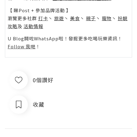
【 睇Post + 參加品牌活動 】
瀏覽更多社群
打卡
丶
旅遊
丶
美食
丶
親子
丶
寵物
丶
扮靚
攻略
及
活動情報
U Blog開咗WhatsApp啦！發掘更多吃喝玩樂資訊！
Follow 我哋
！
0個讚好
收藏