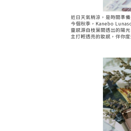
近日天氣稍涼，是時間準備換
今個秋季，Kanebo Lu
靈感源自枝葉間透出的陽光
主打輕透亮的妝感，伴你度