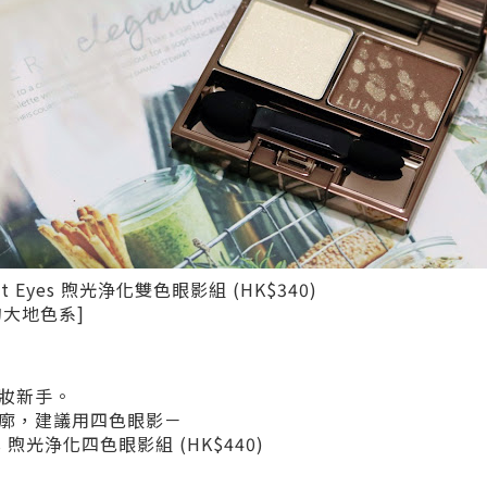
Light Eyes 煦光浄化雙色眼影組 (HK$340)
和的大地色系]
妝新手。
廓，建議用四色眼影－
Eyes 煦光浄化四色眼影組 (HK$440)