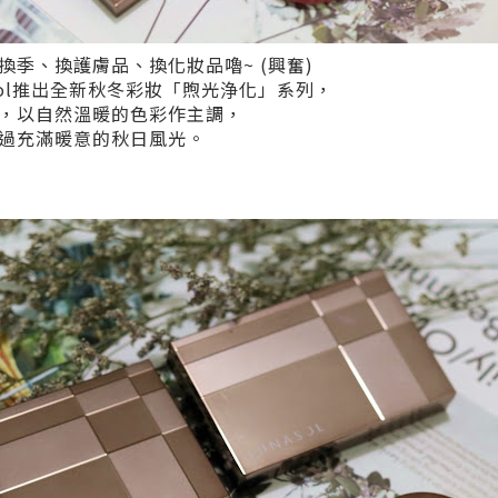
季、換護膚品、換化妝品嚕~ (興奮)
nasol推出全新秋冬彩妝「煦光浄化」系列，
，以自然溫暖的色彩作主調，
過充滿暖意的秋日風光。