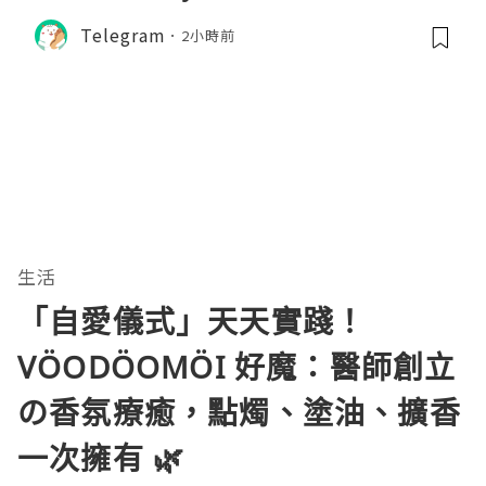
Telegram
2小時前
生活
「自愛儀式」天天實踐！
VÖODÖOMÖI 好魔：醫師創立
の香氛療癒，點燭、塗油、擴香
一次擁有 🌿