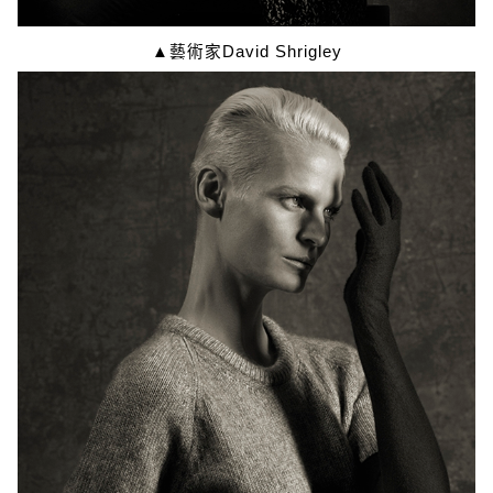
▲藝術家David Shrigley