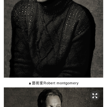
▲藝術家Robert montgomery