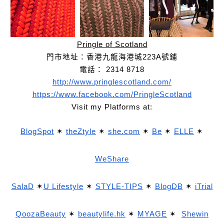
Pringle of Scotland
門市地址：香港九龍海港城223A號鋪
電話： 2314 8718
http://www.pringlescotland.com/
https://www.facebook.com/PringleScotland
Visit my Platforms at:
BlogSpot
✶
theZtyle
✶
she.com
✶
Be
✶
ELLE
✶
WeShare
SalaD
✶
U Lifestyle
✶
STYLE-TIPS
✶
BlogDB
✶
iTrial
QoozaBeauty
✶
beautylife.hk
✶
MYAGE
✶
Shewin