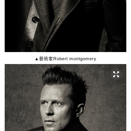
▲藝術家Robert montgomery