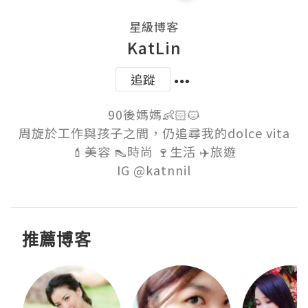
星級博客
KatLin
追蹤
90後媽媽👶🏻🐱

周旋於工作與孩子之間，仍追尋我的dolce vita

💄美容 👠時尚 🍷生活 ✈️旅遊

推薦博客