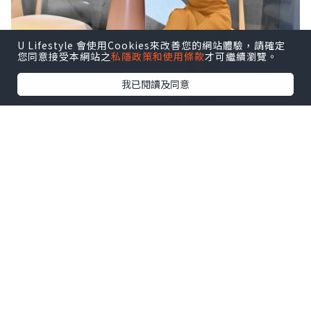
U Lifestyle 會使用Cookies來改善您的網站體驗，請確定
您同意接受本網站之
私隱政策和使用條款
才可繼續瀏覽。
我已閱讀及同意
🕯️向自己許願，從「自愛」開始——
VÖODÖOMÖI 好魔
源自法文 VOEU de Moi，由萬智杏醫師
（Dr. Joseph Wan）於2017年創立 👩‍⚕️✨
以醫生專業 × 香氛藝術，打造日常療癒儀