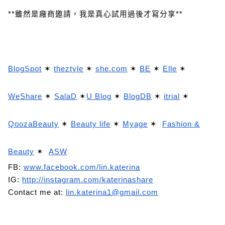
**雖然是廠商邀請，我是真心試用過後才寫分享**
BlogSpot
✶
theztyle
✶
she.com
✶
BE
✶
Elle
✶
WeShare
✶
SalaD
✶
U Blog
✶
BlogDB
✶
itrial
✶
QoozaBeauty
✶
Beauty life
✶
Myage
✶
Fashion &
Beauty
✶
ASW
FB:
www.facebook.com/lin.katerina
IG:
http://instagram.com/katerinashare
Contact me at:
lin.katerina1@gmail.com