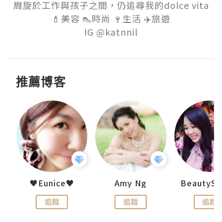
周旋於工作與孩子之間，仍追尋我的dolce vita

💄美容 👠時尚 🍷生活 ✈️旅遊

推薦博客
uit
♥Eunice♥
Amy Ng
追蹤
追蹤
追蹤