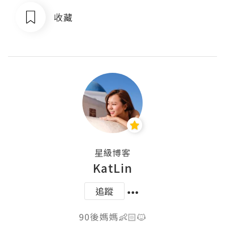
收藏
星級博客
KatLin
追蹤
90後媽媽👶🏻🐱
