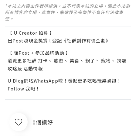
*本站之內容由作者所提供，並不代表本站的立場。因此本站對
所有博客的立場、真實性、準確性及完整性不負任何法律責
任。
【 U Creator 招募 】
出Post賺現金獎賞 l
登記《社群創作有價企劃》
【 睇Post + 參加品牌活動 】
瀏覽更多社群
打卡
丶
旅遊
丶
美食
丶
親子
丶
寵物
丶
扮靚
攻略
及
活動情報
U Blog開咗WhatsApp啦！發掘更多吃喝玩樂資訊！
Follow 我哋
！
0個讚好