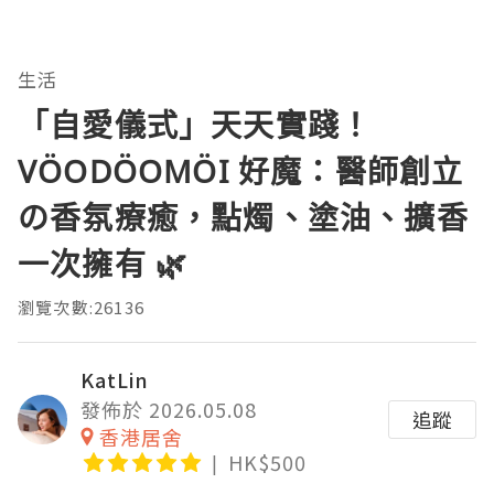
生活
「自愛儀式」天天實踐！
VÖODÖOMÖI 好魔：醫師創立
の香氛療癒，點燭、塗油、擴香
一次擁有 🌿
瀏覽次數:26136
KatLin
發佈於 2026.05.08
追蹤
香港居舍
HK$500