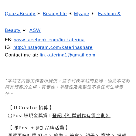
QoozaBeauty
✶
Beauty life
✶
Myage
✶
Fashion &
Beauty
✶
ASW
FB:
www.facebook.com/lin.katerina
IG:
http://instagram.com/katerinashare
Contact me at:
lin.katerina1@gmail.com
*本站之內容由作者所提供，並不代表本站的立場。因此本站對
所有博客的立場、真實性、準確性及完整性不負任何法律責
任。
【 U Creator 招募 】
出Post賺現金獎賞 l
登記《社群創作有價企劃》
【 睇Post + 參加品牌活動 】
瀏覽更多社群
打卡
丶
旅遊
丶
美食
丶
親子
丶
寵物
丶
扮靚