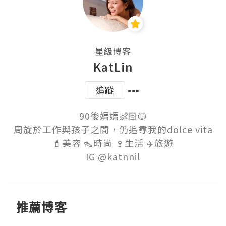
星級博客
KatLin
追蹤
90後媽媽👶🏻🐱

周旋於工作與孩子之間，仍追尋我的dolce vita

💄美容 👠時尚 🍷生活 ✈️旅遊

推薦博客