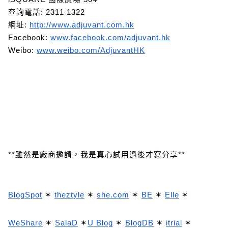
查詢電話: 2311 1322
網址:
http://www.adjuvant.com.hk
Facebook:
www.facebook.com/adjuvant.hk
Weibo:
www.weibo.com/AdjuvantHK
**雖然是廠商邀請，我是真心試用過後才寫分享**
BlogSpot
✶
theztyle
✶
she.com
✶
BE
✶
Elle
✶
WeShare
✶
SalaD
✶
U Blog
✶
BlogDB
✶
itrial
✶