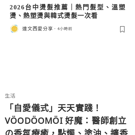
2026台中燙髮推薦｜熱門髮型、溫塑
燙、熱塑燙與韓式燙髮一次看
達文西愛分享
4小時前
生活
「自愛儀式」天天實踐！
VÖODÖOMÖI 好魔：醫師創立
の香氛療癒，點燭、塗油、擴香