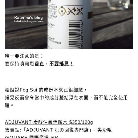
唯一要注意的是：
要保持噴霧瓶垂直，
不要搖晃！
櫃姐說Fog Sui 的成份本來已很細緻，
搖晃反而會令當中的成分凝結浮在表面，而不能完全使用
喔。
ADJUVANT 炭酸注氧活顏水 $350/120g
售賣點:「ADJUVANT 肌の回復專門店」- 尖沙咀
iSQUARE 國際廣場 504