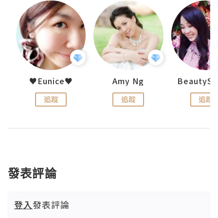
uit
♥Eunice♥
Amy Ng
追蹤
追蹤
追蹤
發表評論
登入
發表評論