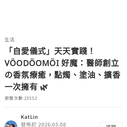
生活
「自愛儀式」天天實踐！
VÖODÖOMÖI 好魔：醫師創立
の香氛療癒，點燭、塗油、擴香
一次擁有 🌿
瀏覽次數:25552
KatLin
發佈於 2026.05.08
追蹤