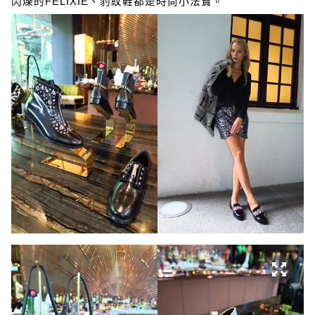
閃爍的FELIXIE、豹紋鞋都是時尚小法寶。