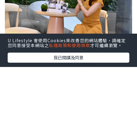
U Lifestyle 會使用Cookies來改善您的網站體驗，請確定
您同意接受本網站之
私隱政策和使用條款
才可繼續瀏覽。
我已閱讀及同意
🕯️向自己許願，從「自愛」開始——
VÖODÖOMÖI 好魔
源自法文 VOEU de Moi，由萬智杏醫師