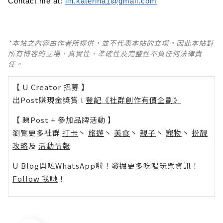
Contact me at:
lin.katerina1@gmail.com
*本站之內容由作者所提供，並不代表本站的立場。因此本站對
所有博客的立場、真實性、準確性及完整性不負任何法律責
任。
【 U Creator 招募 】
出Post賺現金獎賞 l
登記《社群創作有價企劃》
【 睇Post + 參加品牌活動 】
瀏覽更多社群
打卡
丶
旅遊
丶
美食
丶
親子
丶
寵物
丶
扮靚
攻略
及
活動情報
U Blog開咗WhatsApp啦！發掘更多吃喝玩樂資訊！
Follow 我哋
！