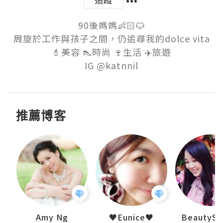
90後媽媽👶🏻🐱

周旋於工作與孩子之間，仍追尋我的dolce vita

💄美容 👠時尚 🍷生活 ✈️旅遊

推薦博客
uit
Amy Ng
♥Eunice♥