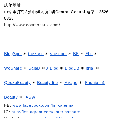
店舖地址
中環畢打街3號中建大廈1樓Central Central
電話：2526
8828
http://www.cosmoparis.com/
BlogSpot
✶
theztyle
✶
she.com
✶
BE
✶
Elle
✶
WeShare
✶
SalaD
✶
U Blog
✶
BlogDB
✶
itrial
✶
QoozaBeauty
✶
Beauty life
✶
Myage
✶
Fashion &
Beauty
✶
ASW
FB:
www.facebook.com/lin.katerina
IG:
http://instagram.com/katerinashare